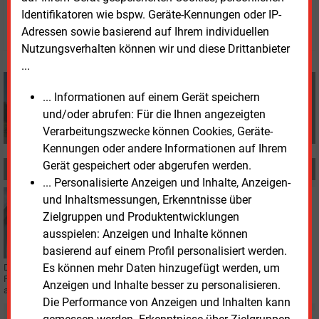
dpa
Identifikatoren wie bspw. Geräte-Kennungen oder IP-
© 2026 Energie & Management GmbH
Adressen sowie basierend auf Ihrem individuellen
Nutzungsverhalten können wir und diese Drittanbieter
...
dpa
... Informationen auf einem Gerät speichern
+49 (0) 8152 9311 0
und/oder abrufen: Für die Ihnen angezeigten
info@energie-und-management.de
Verarbeitungszwecke können Cookies, Geräte-
Kennungen oder andere Informationen auf Ihrem
Gerät gespeichert oder abgerufen werden.
MEHR ZUM THEMA
... Personalisierte Anzeigen und Inhalte, Anzeigen-
Mittwoch, 24.09.2025, 17:37
und Inhaltsmessungen, Erkenntnisse über
UNTERNEHMEN
Zielgruppen und Produktentwicklungen
Genehmigungen für Northvolt-Übernahme erteilt
ausspielen: Anzeigen und Inhalte können
basierend auf einem Profil personalisiert werden.
Es können mehr Daten hinzugefügt werden, um
Die Übernahme des insolventen Batterieherstellers Northvolt durch die US-
Firma Lyten ist genehmigt. Schon nächsten Monat soll die Transaktion
Anzeigen und Inhalte besser zu personalisieren.
abgeschlossen sein.
Die Performance von Anzeigen und Inhalten kann