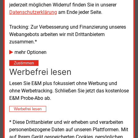
Im Jahr 2024 sank der Export von Batterien aus
jederzeit möglichen Widerruf finden Sie in unserer
Deutschland um drei Prozent auf einen Wert von
Datenschutzerklärung
am Ende jeder Seite.
knapp acht Milliarden Euro, teilte der ZVEI weiter mit.
Die Produktion fiel um fünf Prozent und die
Tracking: Zur Verbesserung und Finanzierung unseres
Herstellung von Lithiumbatterien um sieben Prozent.
Webangebots arbeiten wir mit Drittanbietern
Sie kommen vor allem in der E-Mobilität, der
zusammen.*
Speicherung von Solarstrom und in Smartphones zur
mehr Optionen
Anwendung. Exporten von 5,2 Milliarden Euro
standen viel höhere Importe von 18,3 Milliarden Euro
Zustimmen
gegenüber.
Werbefrei lesen
Lesen Sie E&M plus fokussiert ohne Werbung und
Der ZVEI setzt auf neue Kaufanreize für E-Autos unter
ohne Werbetracking. Schließen Sie jetzt das kostenlose
der neuen Bundesregierung. Auch der Markt für Heim-
E&M Probe-Abo ab.
und Großspeicher wachse, so dass der Verband, der
2025 wieder mit einem wachsenden Batteriemarkt
Werbefrei lesen
rechnet.
* Diese Drittanbieter und wir erheben und verarbeiten
personenbezogene Daten auf unseren Plattformen. Mit
Dienstag, 24.06.2025, 13:45 Uhr
auf Ihrem Gerät gespeicherten Cookies, persönlichen