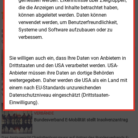
gemessen werden. Erkenntnisse über Zielgruppen,
Donnerstag, 7.08.2025, 17:11
WIRTSCHAFT
die die Anzeigen und Inhalte betrachtet haben,
Lyten will Northvolt übernehmen
können abgeleitet werden. Daten können
verwendet werden, um Benutzerfreundlichkeit,
Systeme und Software aufzubauen oder zu
Ein Unternehmen aus dem Silicon Valley will den insolventen
Batteriehesteller Northvolt übernehmen. Das macht Hoffnung für die
verbessern.
geplante Batteriefabrik in Norddeutschland.
Freitag, 25.07.2025, 17:17
Sie willigen auch ein, dass Ihre Daten von Anbietern in
ELEKTROFAHRZEUGE
Drittstaaten und den USA verarbeitet werden. USA-
Europaweites sattes Plus bei E-Auto-
Anbieter müssen ihre Daten an dortige Behörden
Neuzulassungen
weitergegeben. Daher werden die USA als ein Land mit
Fast 870.000 batterieelektrische Pkw rollten in der Europäischen Union im
einem nach EU-Standards unzureichenden
ersten Halbjahr neu auf die Straßen. In zwei Mitgliedsstaaten sanken die
Verkaufszahlen.
Datenschutzniveau eingeschätzt (Drittstaaten-
Einwilligung).
Montag, 26.05.2025, 20:31
VERBÄNDE
Bundesverband E-Mobilität stellt Insolvenzantrag
Das Amtsgericht Charlottenburg muss auf Antrag des Bundesverbands E-