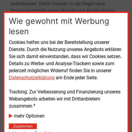
datenbasiert. Dafür müssen in der Regel neue
Prozesse mithilfe neuer Module und Applikationen
umgesetzt und mit etablierten Prozessen verzahnt
Wie gewohnt mit Werbung
werden. „Genau das ist der Grund, warum die
lesen
Business Objects for Energy immer mehr an
Bedeutung gewinnen“, sagte Peter Martin Schroer in
Cookies helfen uns bei der Bereitstellung unserer
einem früheren Gespräch mit der Redaktion. Der
Dienste. Durch die Nutzung unseres Angebots erklären
Gründer und ehemalige Geschäftsführer des
Sie sich damit einverstanden, dass wir Cookies setzen.
Software- und Datendienstleisters Ene’t hat im Jahr
Details zu Werbe- und Analyse-Trackern sowie zum
2016 die Interessengemeinschaft und
jederzeit möglichen Widerruf finden Sie in unserer
Standardisierungsinitiative gestartet.
Datenschutzerklärung
am Ende jeder Seite.
Aktuell sind 32 Geschäftsobjekte gelistet. Diese
Tracking: Zur Verbesserung und Finanzierung unseres
reichen von A wie Angebot oder Ausschreibung über
Webangebots arbeiten wir mit Drittanbietern
M wie Messlokation und P wie Preisblatt bis V wie
zusammen.*
Vertrag und Z wie Zeitreihe. Dazu gibt es noch eine
mehr Optionen
Vielzahl an Komponenten und Enumerationen, die im
BO4E-Archiv
hinterlegt sind.
Zustimmen