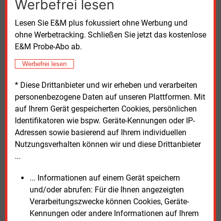
Werbefrei lesen
Die Objekte werden „anwendergetrieben“ entwickelt,
erläuterte Ene’t-Geschäftsführer Roland Hambach,
Lesen Sie E&M plus fokussiert ohne Werbung und
damals im Gespräch mit Schroer und der Redaktion.
ohne Werbetracking. Schließen Sie jetzt das kostenlose
Dies bedeute, ein Mitglied des Vereins formuliert
E&M Probe-Abo ab.
seine Anforderungen, auf deren Grundlage dann von
Werbefrei lesen
einer Arbeitsgemeinschaft die Business Objects
erarbeitet werden. Schroer geht nicht davon aus, dass
* Diese Drittanbieter und wir erheben und verarbeiten
einmal der Punkt erreicht sein werde, an dem alle
personenbezogene Daten auf unseren Plattformen. Mit
vorstellbaren Objekte entwickelt sind. „Es wird ein
auf Ihrem Gerät gespeicherten Cookies, persönlichen
permanenter Prozess bleiben, da sich ja auch der
Identifikatoren wie bspw. Geräte-Kennungen oder IP-
Energiemarkt immer wieder wandelt.“
Adressen sowie basierend auf Ihrem individuellen
Nutzungsverhalten können wir und diese Drittanbieter
...
Donnerstag, 9.04.2026, 09:10 Uhr
... Informationen auf einem Gerät speichern
Fritz Wilhelm
und/oder abrufen: Für die Ihnen angezeigten
© 2026 Energie & Management GmbH
Verarbeitungszwecke können Cookies, Geräte-
Kennungen oder andere Informationen auf Ihrem