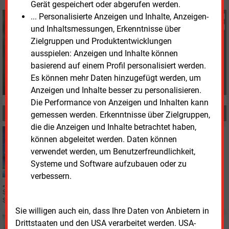
Gerät gespeichert oder abgerufen werden.
... Personalisierte Anzeigen und Inhalte, Anzeigen-
Fritz Wilhelm
und Inhaltsmessungen, Erkenntnisse über
+49 (0) 6007 9396075
f.wilhelm@energie-und-
Zielgruppen und Produktentwicklungen
management.de
ausspielen: Anzeigen und Inhalte können
basierend auf einem Profil personalisiert werden.
Es können mehr Daten hinzugefügt werden, um
Anzeigen und Inhalte besser zu personalisieren.
Die Performance von Anzeigen und Inhalten kann
MEHR ZUM THEMA
gemessen werden. Erkenntnisse über Zielgruppen,
die die Anzeigen und Inhalte betrachtet haben,
Donnerstag, 23.04.2026, 12:16
können abgeleitet werden. Daten können
IT
verwendet werden, um Benutzerfreundlichkeit,
Digitaler Marktplatz für Eigenbau-Lösungen aus der
Systeme und Software aufzubauen oder zu
Energiewirtschaft
verbessern.
„Die Netzwerkpartner“ starten eine digitale Plattform für Energieversorger,
Stadtwerke und Netzgesellschaften. Ziel: Eigenentwicklungen, Tools und
Services untereinander austauschen.
Sie willigen auch ein, dass Ihre Daten von Anbietern in
Montag, 12.05.2025, 17:11
Drittstaaten und den USA verarbeitet werden. USA-