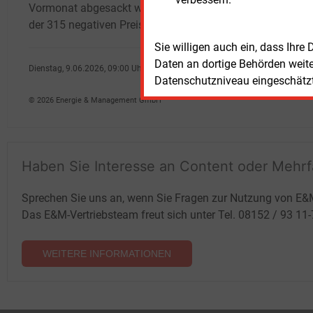
Vormonat abgesackt waren, sind im Mai trotz
der 315 negativen Preise deutlich gestiegen.
Sie willigen auch ein, dass Ihre
Daten an dortige Behörden weit
Dienstag, 9.06.2026, 09:00 Uhr
Datenschutzniveau eingeschätzt 
Manfred Fischer
© 2026 Energie & Management GmbH
Haben Sie Interesse an Content oder Mehr
Sprechen Sie uns an, wenn Sie Fragen zur Nutzung von E&
Das E&M-Vertriebsteam freut sich unter Tel. 08152 / 93 11
WEITERE INFORMATIONEN