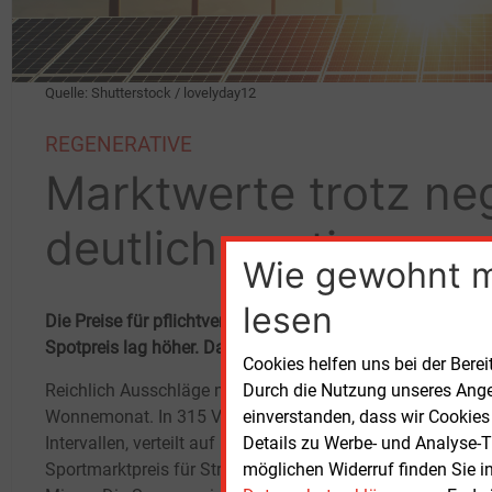
Quelle: Shutterstock / lovelyday12
REGENERATIVE
Marktwerte trotz neg
deutlich gestiegen
Wie gewohnt 
lesen
Die Preise für pflichtvermarkteten Ökostrom haben im Mai
Spotpreis lag höher. Das, obwohl es an 15 Tagen negative
Cookies helfen uns bei der Berei
Durch die Nutzung unseres Ange
Reichlich Ausschläge nach unten im
Solar
einverstanden, dass wir Cookies
Wonnemonat. In 315 Viertelstunden-
Monat
Details zu Werbe- und Analyse-T
Intervallen, verteilt auf 15 Tage, rutschte der
1,317
möglichen Widerruf finden Sie i
Sportmarktpreis für Strom diesen Mai ins
Markt