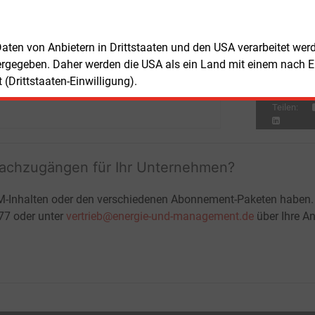
St
So
Fre
E&M
 Daten von Anbietern in Drittstaaten und den USA verarbeitet we
EV
ergegeben. Daher werden die USA als ein Land mit einem nach 
an
(Drittstaaten-Einwilligung).
Teilen:
fachzugängen für Ihr Unternehmen?
M-Inhalten oder den verschiedenen Abonnement-Paketen haben.
-77 oder unter
vertrieb@energie-und-management.de
über Ihre An