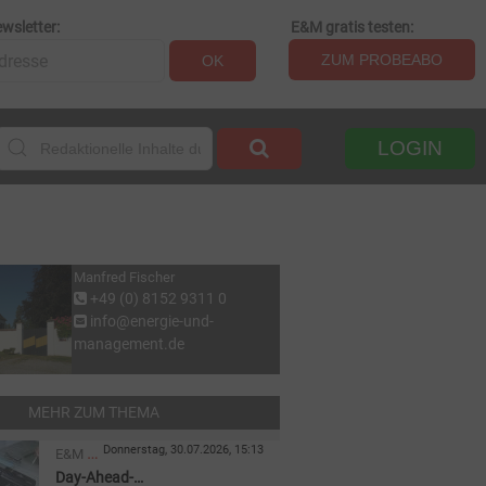
wsletter:
E&M gratis testen:
ZUM PROBEABO
OK
LOGIN
Manfred Fischer
+49 (0) 8152 9311 0
info@energie-und-
management.de
MEHR ZUM THEMA
Donnerstag, 30.07.2026, 15:13
E&M
Day-Ahead-