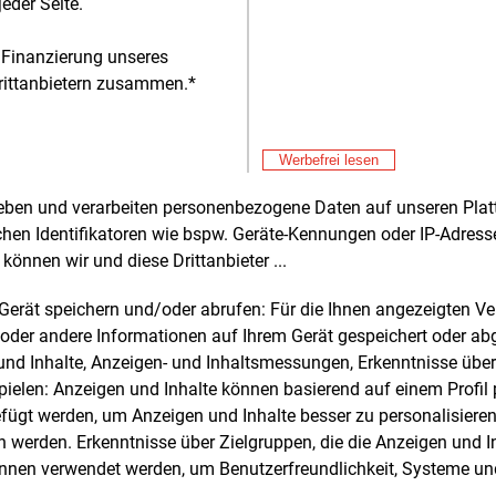
eder Seite.
trom aus Onshore-Windkraftanlagen gab
 Finanzierung unseres
esen Mai 9,534
Cent/kWh und damit
Alle 
rittanbietern zusammen.*
 Cent mehr als im Vormonat. Im Mai
hatte sich ein mengengewichteter
Fre
E&M
schnittserlös von 6,171
Cent/kWh
Ga
Werbefrei lesen
en.
Sp
Fre
E&M
EV
rheben und verarbeiten personenbezogene Daten auf unseren Plat
aft auf See legte bei der
Ös
chen Identifikatoren wie bspw. Geräte-Kennungen oder IP-Adres
Fre
htvermarktung im Vergleich zum April um
E&M
können wir und diese Drittanbieter ...
St
Cent auf 9,235
Cent/kWh nach. Im Mai
Fö
ngenen Jahres betrug der Marktwert
Fre
E&M
m Gerät speichern und/oder abrufen: Für die Ihnen angezeigten 
Cent/kWh.
So
oder andere Informationen auf Ihrem Gerät gespeichert oder ab
n und Inhalte, Anzeigen- und Inhaltsmessungen, Erkenntnisse übe
Fre
E&M
trom verteuerte sich im Vergleich zum
elen: Anzeigen und Inhalte können basierend auf einem Profil p
Po
nat um 1,902
Cent. Der
El
ügt werden, um Anzeigen und Inhalte besser zu personalisiere
Fre
schnittliche Marktwert diesen Mai
E&M
werden. Erkenntnisse über Zielgruppen, die die Anzeigen und I
En
g 9,754
Cent/kWh. Im Vorjahresmonat
önnen verwendet werden, um Benutzerfreundlichkeit, Systeme u
Er
 bei 6,734
Cent/kWh.
Fre