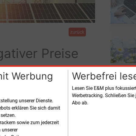
zurück
ativer Preise
mit Werbung
Werbefrei les
Lesen Sie E&M plus fokussie
 deutlich zugelegt. Auch der Graustrom-
Werbetracking. Schließen Sie 
 Preise gab, bis zu -499 Euro/MWh.
tstellung unserer Dienste.
Abo ab.
bots erklären Sie sich damit
strom erreichte im zurückliegenden
 setzen.
 im Durchschnitt 3,163
Cent/kWh (April:
rackern sowie zum jederzeit
Cent/kWh). Vor einem Jahr betrug der
n unserer
wert im Mai 1,997
Cent/kWh.