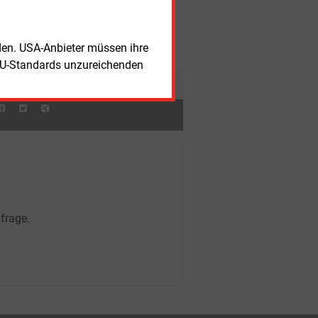
romnetz in Deutschland auf
nnenfinsternis vorbereitet
itag, 7.08.2026, 15:52 Uhr
STROMNETZ
rden. USA-Anbieter müssen ihre
M-Vorstand widerspricht BNE-Kritik
EU-Standards unzureichenden
 Netzrenditen
frage.