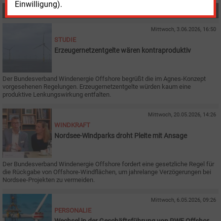
Einwilligung).
MEHR ZUM THEMA
Mittwoch, 3.06.2026, 16:50
STUDIE
Erzeugernetzentgelte wären kontraproduktiv
Der Bundesverband Windenergie Offshore begrüßt die im Agnes-Konzept
vorgesehenen Regelungen. Erzeugernetzentgelte würden kaum eine
produktive Lenkungswirkung entfalten.
Mittwoch, 20.05.2026, 14:26
WINDKRAFT
Nordsee-Windparks droht Pleite mit Ansage
Der Bundesverband Windenergie Offshore fordert eine gesetzliche Regel für
die Rückgabe von Offshore-Windflächen, um jahrelange Verzögerungen bei
Nordsee-Projekten zu vermeiden.
Mittwoch, 6.05.2026, 09:26
PERSONALIE