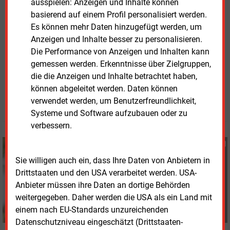
ausspielen: Anzeigen und Inhalte können
abgewickelt. Laut Bundesregierung hängen bis zu
basierend auf einem Profil personalisiert werden.
400.000 Arbeitsplätze direkt oder indirekt von der
Es können mehr Daten hinzugefügt werden, um
maritimen Wirtschaft ab. Entsprechend groß sind die
Anzeigen und Inhalte besser zu personalisieren.
Erwartungen der Branche an das Treffen in Emden.
Die Performance von Anzeigen und Inhalten kann
gemessen werden. Erkenntnisse über Zielgruppen,
die die Anzeigen und Inhalte betrachtet haben,
Mittwoch, 29.04.2026, 15:55 Uhr
Susanne Harmsen
können abgeleitet werden. Daten können
verwendet werden, um Benutzerfreundlichkeit,
© 2026 Energie & Management GmbH
Systeme und Software aufzubauen oder zu
verbessern.
Susanne Harmsen
+49 (0) 151 28207503
Sie willigen auch ein, dass Ihre Daten von Anbietern in
s.harmsen@energie-
Drittstaaten und den USA verarbeitet werden. USA-
und-management.de
Anbieter müssen ihre Daten an dortige Behörden
weitergegeben. Daher werden die USA als ein Land mit
einem nach EU-Standards unzureichenden
Datenschutzniveau eingeschätzt (Drittstaaten-