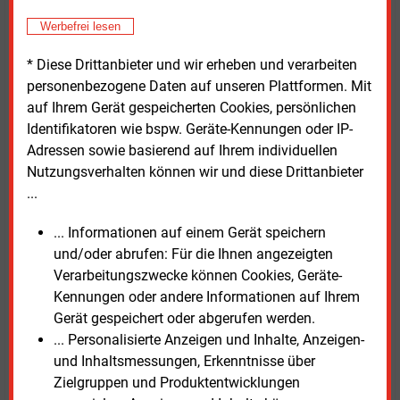
Das Branchennetzwerk für Windenergie WAB forderte
zudem mehr Tempo beim Netzausbau und bei
Werbefrei lesen
Speicherprojekten.„Eine erneute Ausschreibung ohne
* Diese Drittanbieter und wir erheben und verarbeiten
Gebote muss vermieden werden, um einen Fadenriss
personenbezogene Daten auf unseren Plattformen. Mit
in der Wertschöpfungskette zu verhindern“, mahnte
auf Ihrem Gerät gespeicherten Cookies, persönlichen
WAB-Geschäftsführer Markus Nölke. Daher müsse
Identifikatoren wie bspw. Geräte-Kennungen oder IP-
die nächste Ausschreibung für Windkraft auf See
Adressen sowie basierend auf Ihrem individuellen
noch in diesem Jahr erfolgen.
Nutzungsverhalten können wir und diese Drittanbieter
...
Für die Stiftung Offshore mahnte Geschäftsführerin
Karina Würtz: „Entscheidend ist, dass die anstehende
... Informationen auf einem Gerät speichern
Reform des Wind-See-Gesetzes konsequent darauf
und/oder abrufen: Für die Ihnen angezeigten
ausgerichtet wird, dass Projekte nicht nur
Verarbeitungszwecke können Cookies, Geräte-
bezuschlagt, sondern auch tatsächlich realisiert
Kennungen oder andere Informationen auf Ihrem
werden.“
Gerät gespeichert oder abgerufen werden.
... Personalisierte Anzeigen und Inhalte, Anzeigen-
Nach Angaben des Zentralverbands der deutschen
und Inhaltsmessungen, Erkenntnisse über
Seehafenbetriebe (ZDS) werden rund 60 Prozent der
Zielgruppen und Produktentwicklungen
deutschen Im- und Exporte über den Seeweg