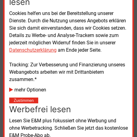
lesen
Häfen wie Esbjerg in Dänemark, Ronne auf Bornholm
Cookies helfen uns bei der Bereitstellung unserer
oder Eemshaven in den Niederlanden hätten ihre
Dienste. Durch die Nutzung unseres Angebots erklären
Kapazitäten gezielt erweitert und übernähmen
Sie sich damit einverstanden, dass wir Cookies setzen.
zunehmend Aufgaben, die ursprünglich auch für
Details zu Werbe- und Analyse-Trackern sowie zum
deutsche Standorte vorgesehen gewesen seien. Dies
jederzeit möglichen Widerruf finden Sie in unserer
führe bereits heute zu einer Verlagerung von
Datenschutzerklärung
am Ende jeder Seite.
Aufträgen, industriellen Kapazitäten und
Wertschöpfung ins Ausland, kritisiert der BWO.
Tracking: Zur Verbesserung und Finanzierung unseres
Webangebots arbeiten wir mit Drittanbietern
Der Verband fordert deshalb eine verbindliche
zusammen.*
Klärung der Finanzierungsverantwortung zwischen
Bund und Ländern. Zudem müsse ein konkreter
mehr Optionen
Mechanismus für den Ausbau der Hafeninfrastruktur
Zustimmen
geschaffen werden. Als Lösung schlägt der BWO ein
Werbefrei lesen
Sonderprogramm innerhalb der
Gemeinschaftsaufgabe „Verbesserung der regionalen
Lesen Sie E&M plus fokussiert ohne Werbung und
Wirtschaftsstruktur“ vor.
ohne Werbetracking. Schließen Sie jetzt das kostenlose
E&M Probe-Abo ab.