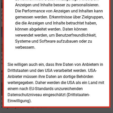
Anzeigen und Inhalte besser zu personalisieren.
Die Performance von Anzeigen und Inhalten kann
Am 15. April ist der Gründer und Ehrenvorsitzende des Solarenergie-
Fördervereins Deutschland (SFV), Wolf von Fabeck, im Alter von 89 Jahren
gemessen werden. Erkenntnisse über Zielgruppen,
gestorben.
die die Anzeigen und Inhalte betrachtet haben,
können abgeleitet werden. Daten können
Montag, 15.07.2024, 11:27
verwendet werden, um Benutzerfreundlichkeit,
POLITIK
Bundespräsident unterschreibt neues
Systeme und Software aufzubauen oder zu
Klimaschutzgesetz
verbessern.
Bundesverkehrsminister Wissing kann aufatmen. Er muss nun doch nicht
ein Sofortprogramm für mehr Klimaschutz in seinem Bereich vorlegen. Zu
verdanken hat er das dem Bundespräsidenten.
Sie willigen auch ein, dass Ihre Daten von Anbietern in
Drittstaaten und den USA verarbeitet werden. USA-
Mittwoch, 3.07.2024, 12:02
Anbieter müssen ihre Daten an dortige Behörden
KLIMASCHUTZ
weitergegeben. Daher werden die USA als ein Land mit
Angst vor Wohlstandsverlust größer als vor
einem nach EU-Standards unzureichenden
Klimawandel
Datenschutzniveau eingeschätzt (Drittstaaten-
Die Deutschen stehen dem Thema Klimaschutz immer ablehnender
Einwilligung).
gegenüber. Obwohl vielen Befragten einer Umfrage bewusst ist, dass es
dringend geboten ist zu handeln.