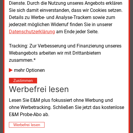
unzureichenden Klimaschutz-Ambitionen weiter“,
Dienste. Durch die Nutzung unseres Angebots erklären
sagt sie. Weiter heißt es, die Novelle erschwere das
Sie sich damit einverstanden, dass wir Cookies setzen.
Einhalten „selbst der unzureichenden deutschen
Details zu Werbe- und Analyse-Trackern sowie zum
Ziele“. Die konkreten Klimaschutzmaßnahmen seien
jederzeit möglichen Widerruf finden Sie in unserer
nicht ausreichend.
Datenschutzerklärung
am Ende jeder Seite.
Die Argumentation für die wahrscheinliche Klage
Tracking: Zur Verbesserung und Finanzierung unseres
lautet wie folgt: Das novellierte Klimaschutzgesetz
Webangebots arbeiten wir mit Drittanbietern
verstoße gegen das Grundgesetz. Das in dem
zusammen.*
Einfachgesetz enthaltene Ziel- und Ambitionsniveau
mehr Optionen
sei zu niedrig. Maßstab des Handelns müsse die
klimawissenschaftlich fundierte, rechtlich verankerte
Zustimmen
Grenze von global 1,5
Grad maximaler Erderhitzung
Werbefrei lesen
sein, um die Folgen der Klimakrise noch beherrschbar
Lesen Sie E&M plus fokussiert ohne Werbung und
zu halten.
ohne Werbetracking. Schließen Sie jetzt das kostenlose
E&M Probe-Abo ab.
Das Verfassungsgericht solle darüber hinaus
feststellen, dass es unzulässig ist, „klimapolitische
Werbefrei lesen
Maßnahmen so auszuwählen, dass für jeden