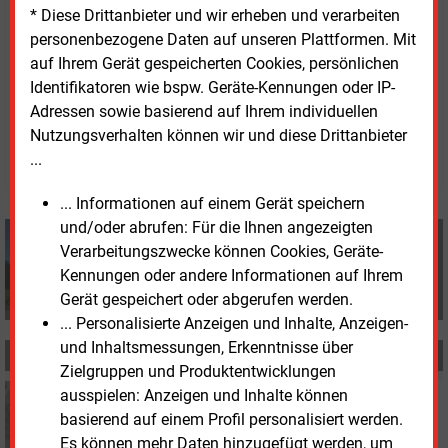
Fachkundigen offensichtlich ist, dass das Handeln
* Diese Drittanbieter und wir erheben und verarbeiten
für die Klimaziele nicht ausreicht“.
personenbezogene Daten auf unseren Plattformen. Mit
auf Ihrem Gerät gespeicherten Cookies, persönlichen
Identifikatoren wie bspw. Geräte-Kennungen oder IP-
Donnerstag, 27.06.2024, 09:38 Uhr
Adressen sowie basierend auf Ihrem individuellen
Volker Stephan
Nutzungsverhalten können wir und diese Drittanbieter
© 2026 Energie & Management GmbH
...
... Informationen auf einem Gerät speichern
und/oder abrufen: Für die Ihnen angezeigten
Volker Stephan
Verarbeitungszwecke können Cookies, Geräte-
+49 (0) 8152 9311 0
Kennungen oder andere Informationen auf Ihrem
info@energie-und-management.de
Gerät gespeichert oder abgerufen werden.
... Personalisierte Anzeigen und Inhalte, Anzeigen-
und Inhaltsmessungen, Erkenntnisse über
MEHR ZUM THEMA
Zielgruppen und Produktentwicklungen
ausspielen: Anzeigen und Inhalte können
Donnerstag, 17.04.2025, 17:56
PERSONALIE
basierend auf einem Profil personalisiert werden.
Klimabewegung verliert Wolf von Fabeck
Es können mehr Daten hinzugefügt werden, um