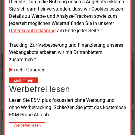
Dienste. Durch die Nutzung unseres Angebots erklären
Sie sich damit einverstanden, dass wir Cookies setzen.
Details zu Werbe- und Analyse-Trackern sowie zum
Montag, 21.08.2023, 13:53 Uhr
G�nter Drewnitzky
jederzeit möglichen Widerruf finden Sie in unserer
Datenschutzerklärung
am Ende jeder Seite.
© 2026 Energie & Management GmbH
Tracking: Zur Verbesserung und Finanzierung unseres
Webangebots arbeiten wir mit Drittanbietern
Günter Drewnitzky
zusammen.*
+49 (0) 8152 9311 15
mehr Optionen
G.Drewnitzky@energie-
und-management.de
Zustimmen
Werbefrei lesen
Lesen Sie E&M plus fokussiert ohne Werbung und
ohne Werbetracking. Schließen Sie jetzt das kostenlose
MEHR ZUM THEMA
E&M Probe-Abo ab.
Werbefrei lesen
Dienstag, 28.05.2024, 13:05
IT