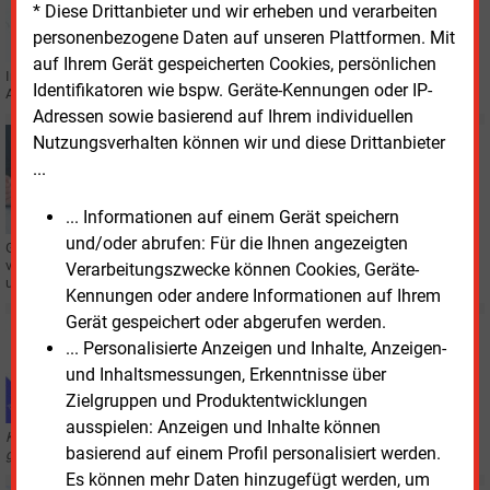
* Diese Drittanbieter und wir erheben und verarbeiten
Eine Partnerschaft für CRM-Projekte
personenbezogene Daten auf unseren Plattformen. Mit
auf Ihrem Gerät gespeicherten Cookies, persönlichen
In einer strategischen Partnerschaft wollen die Cursor Software AG und die
Identifikatoren wie bspw. Geräte-Kennungen oder IP-
Adesso SE künftig zusammenarbeiten.
Adressen sowie basierend auf Ihrem individuellen
Donnerstag, 23.11.2023, 12:16
Nutzungsverhalten können wir und diese Drittanbieter
CONTRACTING
...
Getec setzt Power-to-Heat-Projekt für
Industriestandort um
... Informationen auf einem Gerät speichern
und/oder abrufen: Für die Ihnen angezeigten
Getec will für einen Anlagen- und Maschinenbauer in Hilchenbach eine
vollelektrische Energielösung umsetzen. Die Verträge dazu wurden nun
Verarbeitungszwecke können Cookies, Geräte-
unterzeichnet.
Kennungen oder andere Informationen auf Ihrem
Gerät gespeichert oder abgerufen werden.
Donnerstag, 9.11.2023, 09:05
... Personalisierte Anzeigen und Inhalte, Anzeigen-
AUS DER ZEITUNG
und Inhaltsmessungen, Erkenntnisse über
Selbstlernender Kundenservice
Zielgruppen und Produktentwicklungen
ausspielen: Anzeigen und Inhalte können
Künstliche Intelligenz hat das Potenzial, die Kundenkommunikation auf eine
basierend auf einem Profil personalisiert werden.
ganz neue Ebene zu bringen. Eines aber ist dabei unverzichtbar.
Es können mehr Daten hinzugefügt werden, um