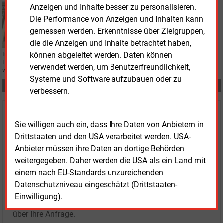
Dienstag, 19.09.2023, 11:22
Anzeigen und Inhalte besser zu personalisieren.
CONTRACTING
Die Performance von Anzeigen und Inhalten kann
Getec setzt bei Industriepark-Versorgung auf
gemessen werden. Erkenntnisse über Zielgruppen,
Reststoffe
die die Anzeigen und Inhalte betrachtet haben,
Im Chemie- und Industriepark Zeitz in Elsteraue sollen künftig
können abgeleitet werden. Daten können
Produktionsreststoffe thermisch verwerten werden. Das Contracting-Projekt
verwendet werden, um Benutzerfreundlichkeit,
wird von der Getec umgesetzt.
Systeme und Software aufzubauen oder zu
Teilen:
verbessern.
Haben Sie Interesse an Content oder
Sie willigen auch ein, dass Ihre Daten von Anbietern in
Mehrfachzugängen für Ihr Unternehmen?
Drittstaaten und den USA verarbeitet werden. USA-
Anbieter müssen ihre Daten an dortige Behörden
Sprechen Sie uns an, wenn Sie Fragen zur Nutzung von
weitergegeben. Daher werden die USA als ein Land mit
E&M-Inhalten oder den verschiedenen Abonnement-
einem nach EU-Standards unzureichenden
Paketen haben.
Datenschutzniveau eingeschätzt (Drittstaaten-
Das E&M-Vertriebsteam freut sich unter Tel. 08152 / 93
Einwilligung).
11-77 oder unter
vertrieb@energie-und-management.de
über Ihre Anfrage.