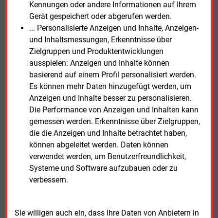
Kennungen oder andere Informationen auf Ihrem
Staat greife in individuelle Entscheidungen im
Gerät gespeichert oder abgerufen werden.
Heizungskeller ein. Gleichzeitig räumte Miersch ein,
... Personalisierte Anzeigen und Inhalte, Anzeigen-
dass die Positionen der Koalitionspartner zuletzt
und Inhaltsmessungen, Erkenntnisse über
„teilweise sehr weit auseinandergegangen“ seien.
Zielgruppen und Produktentwicklungen
ausspielen: Anzeigen und Inhalte können
Mit der Vorlage der Eckpunkte will die
basierend auf einem Profil personalisiert werden.
Bundesregierung jetzt Klarheit schaffen. Ob das neue
Es können mehr Daten hinzugefügt werden, um
Gebäudemodernisierungsgesetz stärker auf
Anzeigen und Inhalte besser zu personalisieren.
verbindliche Vorgaben oder auf Technologieoffenheit
Die Performance von Anzeigen und Inhalten kann
setzt, dürfte maßgeblich für die
gemessen werden. Erkenntnisse über Zielgruppen,
Investitionsentscheidungen im Wärmemarkt sein.
die die Anzeigen und Inhalte betrachtet haben,
können abgeleitet werden. Daten können
Die
Civey-Umfrageergebnisse zur Heizung im
verwendet werden, um Benutzerfreundlichkeit,
Eigenheim
stehen im Internet bereit.
Systeme und Software aufzubauen oder zu
verbessern.
Dienstag, 24.02.2026, 12:32 Uhr
Susanne Harmsen
Sie willigen auch ein, dass Ihre Daten von Anbietern in