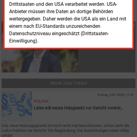
© 2026 Energie & Management GmbH
Drittstaaten und den USA verarbeitet werden. USA-
Anbieter müssen ihre Daten an dortige Behörden
weitergegeben. Daher werden die USA als ein Land mit
Susanne Harmsen
einem nach EU-Standards unzureichenden
+49 (0) 151 28207503
Datenschutzniveau eingeschätzt (Drittstaaten-
s.harmsen@energie-
Einwilligung).
und-management.de
MEHR ZUM THEMA
Freitag, 3.07.2026, 17:47
POLITIK
Linke will neues Heizgesetz vor Gericht vorerst
stoppen
Das neue Heizungsgesetz ist noch nicht mal beschlossen, schon zieht die
Linke-Fraktion vor Gericht. Die Begründung: Die Auswirkungen seien völlig
unklar.