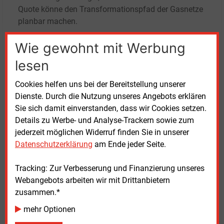
Quote könne den Transformationspfad der Gasnetze
planbar machen.
Wie gewohnt mit Werbung
lesen
Cookies helfen uns bei der Bereitstellung unserer
Dienste. Durch die Nutzung unseres Angebots erklären
Sie sich damit einverstanden, dass wir Cookies setzen.
Eigenheim-Umfrage zur energetischen Modernisierung -
Details zu Werbe- und Analyse-Trackern sowie zum
Für Vollbild auf die Grafik klicken
jederzeit möglichen Widerruf finden Sie in unserer
Quelle: Civey
Datenschutzerklärung
am Ende jeder Seite.
Auch die Kraft-Wärme-Kopplungsbranche meldet sich
Tracking: Zur Verbesserung und Finanzierung unseres
zu Wort. Der Bundesverband Kraft-Wärme-Kopplung
Webangebots arbeiten wir mit Drittanbietern
(B.KWK) mit Sitz in Berlin fordert, KWK-Anlagen im
zusammen.*
GMG ausdrücklich zu berücksichtigen.
Hauptgeschäftsführerin Barbara Minderjahn kritisiert,
mehr Optionen
das bestehende GEG vermittle eine verengte Sicht auf