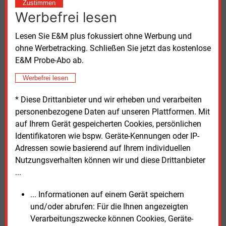
Zustimmen
mögliche Technologien. Die KWK werde – anders als
Werbefrei lesen
etwa Wärmepumpen – nicht explizit genannt. Dies
habe in der Praxis zu Unsicherheiten bei Eigentümern,
Lesen Sie E&M plus fokussiert ohne Werbung und
Planern und Beratern geführt, insbesondere bei der
ohne Werbetracking. Schließen Sie jetzt das kostenlose
Kombination von KWK mit Wärmepumpen.
E&M Probe-Abo ab.
Im Bereich von Quartierslösungen sowie der Nah- und
Werbefrei lesen
Fernwärme sei KWK weiterhin ein wichtiger
* Diese Drittanbieter und wir erheben und verarbeiten
Bestandteil einer sicheren und resilienten
personenbezogene Daten auf unseren Plattformen. Mit
Energieversorgung. Eine klare gesetzliche
auf Ihrem Gerät gespeicherten Cookies, persönlichen
Verankerung könne Investitionshemmnisse abbauen
Identifikatoren wie bspw. Geräte-Kennungen oder IP-
und die überwiegend mittelständisch geprägte
Adressen sowie basierend auf Ihrem individuellen
Branche stärken, so der Verband.
Nutzungsverhalten können wir und diese Drittanbieter
...
Politische Einigung offen
... Informationen auf einem Gerät speichern
Die politische Herausforderung besteht nun darin,
und/oder abrufen: Für die Ihnen angezeigten
unterschiedliche Ziele miteinander zu verbinden. Laut
Verarbeitungszwecke können Cookies, Geräte-
Spahn soll niemand den Eindruck bekommen, der