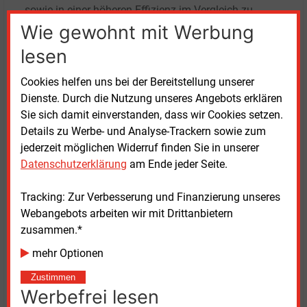
sowie in einer höheren Effizienz im Vergleich zu
gängigen Wechselstrom-Netzen. Auch lieferten die
Wie gewohnt mit Werbung
DC-Netze bei Ausfall im Hauptnetz verlässlich Strom
lesen
für kritische Anwendungen.
Cookies helfen uns bei der Bereitstellung unserer
Da die Umwandlung der Spannung wegfällt, seien
Dienste. Durch die Nutzung unseres Angebots erklären
weniger mechanische Komponenten in elektrischen
Sie sich damit einverstanden, dass wir Cookies setzen.
Geräten erforderlich. Dies führe zu geringeren
Details zu Werbe- und Analyse-Trackern sowie zum
Wartungskosten und einer längeren Lebensdauer.
jederzeit möglichen Widerruf finden Sie in unserer
Schließlich lasse sich die Ökoenergie aus
Datenschutzerklärung
am Ende jeder Seite.
Erneuerbaren-Anlagen wie Solarmodulen und
Windkraftanlagen einfach integrieren, weil sie
Tracking: Zur Verbesserung und Finanzierung unseres
naturgemäß Gleichstrom erzeugen.
Webangebots arbeiten wir mit Drittanbietern
zusammen.*
Mittwoch, 1.07.2026, 10:36 Uhr
mehr Optionen
Volker Stephan
Zustimmen
© 2026 Energie & Management GmbH
Werbefrei lesen