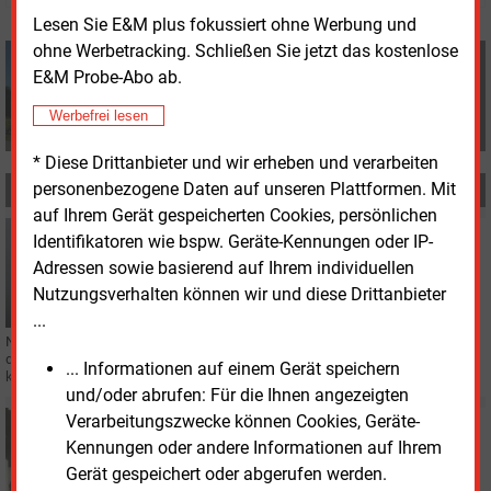
Lesen Sie E&M plus fokussiert ohne Werbung und
ohne Werbetracking. Schließen Sie jetzt das kostenlose
Volker Stephan
E&M Probe-Abo ab.
+49 (0) 8152 9311 0
info@energie-und-management.de
Werbefrei lesen
* Diese Drittanbieter und wir erheben und verarbeiten
personenbezogene Daten auf unseren Plattformen. Mit
MEHR ZUM THEMA
auf Ihrem Gerät gespeicherten Cookies, persönlichen
Mittwoch, 1.07.2026, 08:16
Identifikatoren wie bspw. Geräte-Kennungen oder IP-
PERSONALIE
Adressen sowie basierend auf Ihrem individuellen
Führungswechsel bei Goldgas
Nutzungsverhalten können wir und diese Drittanbieter
...
Nach mehr als einem Jahrzehnt verlässt Frank Ruhland die Führungsspitze
der VNG-Tochter Goldgas. Sein Nachfolger übernimmt zum 1. Juli die
... Informationen auf einem Gerät speichern
kaufmännische Geschäftsführung.
und/oder abrufen: Für die Ihnen angezeigten
Verarbeitungszwecke können Cookies, Geräte-
Mittwoch, 1.07.2026, 08:16
PERSONALIE
Kennungen oder andere Informationen auf Ihrem
Ingmar Schmitt übernimmt Finanzressort bei Alterric
Gerät gespeichert oder abgerufen werden.