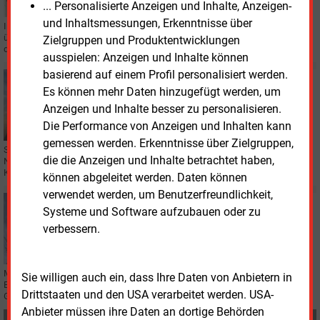
... Personalisierte Anzeigen und Inhalte, Anzeigen-
und Inhaltsmessungen, Erkenntnisse über
Ingmar Schmitt wird kaufmännischer Geschäftsführer von Alterric. Er
übernimmt das Finanzressort des Energiepark-Betreibers und komplettiert
Zielgruppen und Produktentwicklungen
die Geschäftsführung.
ausspielen: Anzeigen und Inhalte können
basierend auf einem Profil personalisiert werden.
Montag, 22.06.2026, 15:53
Es können mehr Daten hinzugefügt werden, um
STROMNETZ
Anzeigen und Inhalte besser zu personalisieren.
Warnung vor Stromnetzausbau a la „Nähmaschine“
Die Performance von Anzeigen und Inhalten kann
gemessen werden. Erkenntnisse über Zielgruppen,
Sachverständige haben im Bundestag unterschiedliche Positionen zur
die die Anzeigen und Inhalte betrachtet haben,
Novelle des Bundesbedarfsplangesetzes vertreten. Im Mittelpunkt standen
Kosten durch Freileitungen oder Erdkabel.
können abgeleitet werden. Daten können
verwendet werden, um Benutzerfreundlichkeit,
Dienstag, 9.06.2026, 13:05
Systeme und Software aufzubauen oder zu
STROMNETZ
verbessern.
Bündnis fordert klaren Freileitungsvorrang
Mehrere Verbände und Unternehmen fordern in einem Offenen Brief an die
Sie willigen auch ein, dass Ihre Daten von Anbietern in
Bundestagsfraktionen einen konsequenten Freileitungsvorrang für neue
Drittstaaten und den USA verarbeitet werden. USA-
Gleichstromleitungen.
Anbieter müssen ihre Daten an dortige Behörden
Teilen: