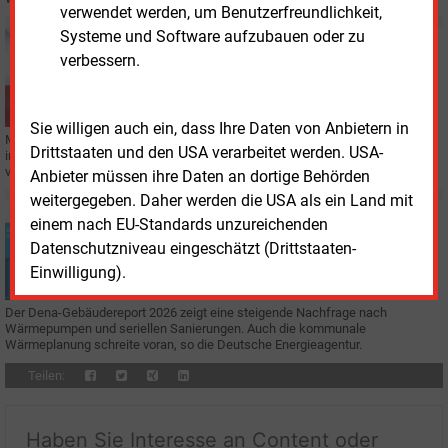
verwendet werden, um Benutzerfreundlichkeit,
Systeme und Software aufzubauen oder zu
Montag, 18.05.2026, 10:57
verbessern.
THÜRINGEN
Wärmekataster entlastet Kommunen
Sie willigen auch ein, dass Ihre Daten von Anbietern in
Mehr als 200 Thüringer Kommunen nutzten laut Landesenergieministerium
Drittstaaten und den USA verarbeitet werden. USA-
im ersten Jahr das digitale Wärmekataster, das Daten für die gesetzlich
vorgeschriebene Wärmeplanung bereitstellt.
Anbieter müssen ihre Daten an dortige Behörden
weitergegeben. Daher werden die USA als ein Land mit
Dienstag, 12.05.2026, 09:25
einem nach EU-Standards unzureichenden
WÄRME
Datenschutzniveau eingeschätzt (Drittstaaten-
Serielle Sanierung gewinnt an Bedeutung
Einwilligung).
Der Dena-Gebäudereport 2026 zeigt eine steigende Nachfrage nach
Wärmepumpen und seriellen Sanierungen. Auch die kommunale
Wärmeplanung schreite voran, so die Deutsche Energieagentur.
Teilen:
Haben Sie Interesse an Content oder