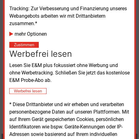
November vergangenen Jahres nach dem
Tracking: Zur Verbesserung und Finanzierung unseres
Förderstopp 2023 wiederbelebt worden. Kommunen
Webangebots arbeiten wir mit Drittanbietern
erhalten bis zu 75
Prozent der förderfähigen
zusammen.*
Ausgaben, in Haushaltsnotlagen sollen bis zu
90
Prozent Förderung möglich sein.
mehr Optionen
Zustimmen
„Wir haben uns lange dafür eingesetzt, das
Werbefrei lesen
Programm wieder aufzulegen. Die hohe Nachfrage
zeigt deutlich, wie groß der Bedarf in den Städten ist“,
Lesen Sie E&M plus fokussiert ohne Werbung und
sagt Städtetags-Hauptgeschäftsführer Christian
ohne Werbetracking. Schließen Sie jetzt das kostenlose
Schuchardt.
E&M Probe-Abo ab.
Werbefrei lesen
Mittwoch, 3.06.2026, 15:38 Uhr
Manfred Fischer
* Diese Drittanbieter und wir erheben und verarbeiten
personenbezogene Daten auf unseren Plattformen. Mit
© 2026 Energie & Management GmbH
auf Ihrem Gerät gespeicherten Cookies, persönlichen
Identifikatoren wie bspw. Geräte-Kennungen oder IP-
Adressen sowie basierend auf Ihrem individuellen
Manfred Fischer