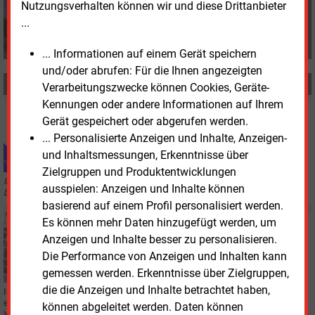
Nutzungsverhalten können wir und diese Drittanbieter
+49 (0) 8152 9311 0
...
info@energie-und-management.de
... Informationen auf einem Gerät speichern
und/oder abrufen: Für die Ihnen angezeigten
MEHR ZUM THEMA
Verarbeitungszwecke können Cookies, Geräte-
Kennungen oder andere Informationen auf Ihrem
Mittwoch, 3.06.2026, 08:55
Gerät gespeichert oder abgerufen werden.
AUS DER AKUELLEN AUSGABE
... Personalisierte Anzeigen und Inhalte, Anzeigen-
Sagen Sie mal: Karin Thelen
und Inhaltsmessungen, Erkenntnisse über
Zielgruppen und Produktentwicklungen
In der E&M-Rubrik „Sagen Sie mal“ stellen wir ein paar kurze Fragen und
ausspielen: Anzeigen und Inhalte können
bitten um kurze Antworten zu einem aktuellen Thema.
basierend auf einem Profil personalisiert werden.
Es können mehr Daten hinzugefügt werden, um
Montag, 1.06.2026, 09:10
WÄRME
Anzeigen und Inhalte besser zu personalisieren.
Energie-Atlas Bayern erweitert Datengrundlage für
Die Performance von Anzeigen und Inhalten kann
die Wärmeplanung
gemessen werden. Erkenntnisse über Zielgruppen,
die die Anzeigen und Inhalte betrachtet haben,
In den Energie-Atlas Bayern wurden Kehrbuch- und Zensusdaten mit
eingearbeitet. Das ermöglicht einen detaillierteren Blick auf die
können abgeleitet werden. Daten können
Wärmeversorgung in bayerischen Gemeinden.