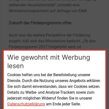
stehenden Haushaltsmittel“, schreibt eine
Ministeriumssprecherin auf Anfrage von E&M.
Zukunft des Förderprogramms offen
Auch was die weitere Perspektive der Förderung
angeht, hält sich das Ministerium bedeckt. „Ob das
Förderprogramm 2027 fortgeführt wird, ist
Bestandteil der Beratungen des Bundeshaushalts
Wie gewohnt mit Werbung
2027. Dem Haushaltsaufstellungsverfahren und den
lesen
Ergebnissen kann jedoch nicht vorgegriffen werden“,
so die Sprecherin.
Cookies helfen uns bei der Bereitstellung unserer
Dienste. Durch die Nutzung unseres Angebots erklären
Der Geldtopf „Energetische Stadtsanierung“ (KfW
Sie sich damit einverstanden, dass wir Cookies setzen.
432) unterstützt Kommunen beim Umbau von
Details zu Werbe- und Analyse-Trackern sowie zum
Stadtquartieren. Geld gibt es für Sanierungen, die
jederzeit möglichen Widerruf finden Sie in unserer
Dekarbonisierung der Energieversorgung und
Datenschutzerklärung
am Ende jeder Seite.
Sanierungsmanagement. Das Programm war im