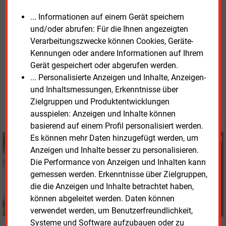
Wärmeplanung einbezogen werden, so Kehler.
... Informationen auf einem Gerät speichern
Die
EWI Studie „Ausgaben für das Gassystem in
und/oder abrufen: Für die Ihnen angezeigten
Deutschland“
steht als PDF zum Download bereit.
Verarbeitungszwecke können Cookies, Geräte-
Kennungen oder andere Informationen auf Ihrem
Gerät gespeichert oder abgerufen werden.
Freitag, 26.06.2026, 12:38 Uhr
... Personalisierte Anzeigen und Inhalte, Anzeigen-
Susanne Harmsen
und Inhaltsmessungen, Erkenntnisse über
© 2026 Energie & Management GmbH
Zielgruppen und Produktentwicklungen
ausspielen: Anzeigen und Inhalte können
basierend auf einem Profil personalisiert werden.
Es können mehr Daten hinzugefügt werden, um
Susanne Harmsen
Anzeigen und Inhalte besser zu personalisieren.
+49 (0) 151 28207503
Die Performance von Anzeigen und Inhalten kann
s.harmsen@energie-
und-management.de
gemessen werden. Erkenntnisse über Zielgruppen,
die die Anzeigen und Inhalte betrachtet haben,
können abgeleitet werden. Daten können
verwendet werden, um Benutzerfreundlichkeit,
Systeme und Software aufzubauen oder zu