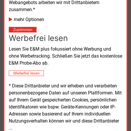
Webangebots arbeiten wir mit Drittanbietern
stünden vielmehr im Zusammenhang mit
zusammen.*
regulatorischen Vorgaben und der Anpassung von
mehr Optionen
Abschreibungszeiträumen. Im Rahmen des Modells
KANU 2.0 würden Kosten zeitlich vorgezogen, um die
Zustimmen
verbleibenden Ausgaben bis 2045 auf eine größere
Werbefrei lesen
Zahl von Netznutzern zu verteilen und spätere
Lesen Sie E&M plus fokussiert ohne Werbung und
Belastungssprünge zu vermeiden.
ohne Werbetracking. Schließen Sie jetzt das kostenlose
E&M Probe-Abo ab.
Aus Sicht des Verbands sollte die vorhandene
Werbefrei lesen
Infrastruktur deshalb nicht vorschnell zurückgebaut
werden. Das bestehende Gasnetz versorge
* Diese Drittanbieter und wir erheben und verarbeiten
Haushalte, Gewerbe, Industrie und Kraftwerke mit
personenbezogene Daten auf unseren Plattformen. Mit
großen Energiemengen und könne künftig auch
auf Ihrem Gerät gespeicherten Cookies, persönlichen
Wasserstoff, Biomethan sowie weitere klimaneutrale
Identifikatoren wie bspw. Geräte-Kennungen oder IP-
Gase transportieren. Wo entsprechende Bedarfe
Adressen sowie basierend auf Ihrem individuellen
bestünden, sollten Gas- und Wasserstoffnetze
Nutzungsverhalten können wir und diese Drittanbieter
systematisch in die kommunale Energie- und
...