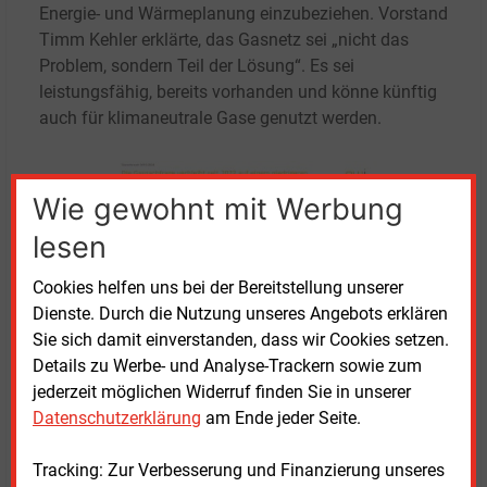
Energie- und Wärmeplanung einzubeziehen. Vorstand
Timm Kehler erklärte, das Gasnetz sei „nicht das
Problem, sondern Teil der Lösung“. Es sei
leistungsfähig, bereits vorhanden und könne künftig
auch für klimaneutrale Gase genutzt werden.
Wie gewohnt mit Werbung
lesen
Cookies helfen uns bei der Bereitstellung unserer
Dienste. Durch die Nutzung unseres Angebots erklären
Der Erdgasverbrauch in Deutschland sinkt seit dem Beginn des
Sie sich damit einverstanden, dass wir Cookies setzen.
Ukraine-Krieges
Details zu Werbe- und Analyse-Trackern sowie zum
(Für Vollbild auf die Grafik klicken)
Quelle: EWI
jederzeit möglichen Widerruf finden Sie in unserer
Datenschutzerklärung
am Ende jeder Seite.
Nach Angaben des Verbands seien aktuelle
Veränderungen bei den Gasnetzentgelten nicht auf
Tracking: Zur Verbesserung und Finanzierung unseres
dauerhaft steigende Netzkosten zurückzuführen. Sie