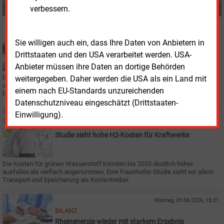
verbessern.
MEHR ZUM THEMA
Freitag, 3.07.2026, 11:58
GASNETZ
Sie willigen auch ein, dass Ihre Daten von Anbietern in
Keine Einspeisegebühr für Biogas geplant
Drittstaaten und den USA verarbeitet werden. USA-
Anbieter müssen ihre Daten an dortige Behörden
Die Bundesnetzagentur hat Orientierungspunkte für eine neue Systematik
weitergegeben. Daher werden die USA als ein Land mit
der Gasnetzentgelte (SyGNE) publiziert. Sie werden nun konsultiert, denn die
einem nach EU-Standards unzureichenden
bisherigen Regeln laufen 2028 aus.
Datenschutzniveau eingeschätzt (Drittstaaten-
Einwilligung).
Donnerstag, 2.07.2026, 09:09
F&E
Studie sieht hohe H2-Kosten für Kraftwerke
Die Kosten für grünen Wasserstoff könnten bis 2035 deutlich höher
ausfallen als vielfach angenommen. Eine Fraunhofer-Studie sieht vor allem
Transport und Speicherung als Kostentreiber.
Montag, 29.06.2026, 16:21
BILANZ
Rheinenergie wieder mit starkem Ergebnis