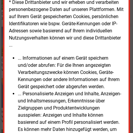
* Diese Drittanbieter und wir erheben und verarbeiten
personenbezogene Daten auf unseren Plattformen. Mit
Der Energiekonzern RWE hat eine grüne Anleihe über 1,5 Milliarden Euro in
auf Ihrem Gerät gespeicherten Cookies, persönlichen
zwei Tranchen am Kapitalmarkt platziert.
Identifikatoren wie bspw. Geräte-Kennungen oder IP-
Adressen sowie basierend auf Ihrem individuellen
Freitag, 29.05.2026, 13:40
STROMNETZ
Nutzungsverhalten können wir und diese Drittanbieter
Bedarfsplan im Bundestag favorisiert Freileitungen
...
... Informationen auf einem Gerät speichern
Die Bundesregierung will den Ausbau der Stromübertragungsnetze
und/oder abrufen: Für die Ihnen angezeigten
beschleunigen. Der Gesetzentwurf im Bundestag sieht neue Leitungen,
vereinfachte Verfahren und mehr Freileitungen vor.
Verarbeitungszwecke können Cookies, Geräte-
Kennungen oder andere Informationen auf Ihrem
Freitag, 22.05.2026, 14:31
Gerät gespeichert oder abgerufen werden.
REGULIERUNG
... Personalisierte Anzeigen und Inhalte, Anzeigen-
Erhöhter Netzreserve-Bedarf für Strom bestätigt
und Inhaltsmessungen, Erkenntnisse über
Zielgruppen und Produktentwicklungen
ie Bundesnetzagentur hat einen Gesamtbedarf an Netzreserve-Kraftwerken
ausspielen: Anzeigen und Inhalte können
von 7.400 MW für den Winter 2026/2027 bestätigt. Im vorhergehenden
Winterhalbjahr lag er fast 1.000 MW niedriger.
basierend auf einem Profil personalisiert werden.
Es können mehr Daten hinzugefügt werden, um