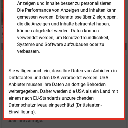
Freitag, 22.05.2026, 10:50
Anzeigen und Inhalte besser zu personalisieren.
KLIMASCHUTZ
Die Performance von Anzeigen und Inhalten kann
Kleine Vermögen für Klimaschutz mobilisieren
gemessen werden. Erkenntnisse über Zielgruppen,
die die Anzeigen und Inhalte betrachtet haben,
Das Forum Ökologisch-Soziale Marktwirtschaft (FÖS) schlägt einen
können abgeleitet werden. Daten können
staatlich geförderten Klimasparplan vor, um private Vermögen für
verwendet werden, um Benutzerfreundlichkeit,
nachhaltige Investitionen zu mobilisieren.
Systeme und Software aufzubauen oder zu
Teilen:
verbessern.
Haben Sie Interesse an Content oder
Sie willigen auch ein, dass Ihre Daten von Anbietern in
Mehrfachzugängen für Ihr Unternehmen?
Drittstaaten und den USA verarbeitet werden. USA-
Anbieter müssen ihre Daten an dortige Behörden
Sprechen Sie uns an, wenn Sie Fragen zur Nutzung von
weitergegeben. Daher werden die USA als ein Land mit
E&M-Inhalten oder den verschiedenen Abonnement-
einem nach EU-Standards unzureichenden
Paketen haben.
Datenschutzniveau eingeschätzt (Drittstaaten-
Das E&M-Vertriebsteam freut sich unter Tel. 08152 / 93
Einwilligung).
11-77 oder unter
vertrieb@energie-und-management.de
über Ihre Anfrage.