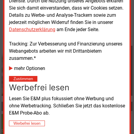
Dienste. Durch die Nutzung unseres Angebots erklären
Sie sich damit einverstanden, dass wir Cookies setzen.
Donnerstag, 21.05.2026, 13:06 Uhr
Details zu Werbe- und Analyse-Trackern sowie zum
Davina Spohn
jederzeit möglichen Widerruf finden Sie in unserer
© 2026 Energie & Management GmbH
Datenschutzerklärung
am Ende jeder Seite.
Tracking: Zur Verbesserung und Finanzierung unseres
Davina Spohn
Webangebots arbeiten wir mit Drittanbietern
+49 (0) 8152 9311 18
zusammen.*
d.spohn@energie-und-
mehr Optionen
management.de
Zustimmen
Werbefrei lesen
Lesen Sie E&M plus fokussiert ohne Werbung und
ohne Werbetracking. Schließen Sie jetzt das kostenlose
MEHR ZUM THEMA
E&M Probe-Abo ab.
Dienstag, 30.06.2026, 11:45
Werbefrei lesen
WIRTSCHAFT
Investoren überzeichnen RWE-Anleihe mehrfach