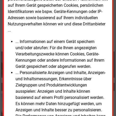
die russische Gasindustrie prominent vertreten.
auf Ihrem Gerät gespeicherten Cookies, persönlichen
Identifikatoren wie bspw. Geräte-Kennungen oder IP-
Adressen sowie basierend auf Ihrem individuellen
Dienstag, 24.09.2024, 10:41 Uhr
Nutzungsverhalten können wir und diese Drittanbieter
Klaus Fischer
...
© 2026 Energie & Management GmbH
... Informationen auf einem Gerät speichern
und/oder abrufen: Für die Ihnen angezeigten
Verarbeitungszwecke können Cookies, Geräte-
Klaus Fischer
Kennungen oder andere Informationen auf Ihrem
+49 (0) 8152 9311 0
Gerät gespeichert oder abgerufen werden.
info@energie-und-management.de
... Personalisierte Anzeigen und Inhalte, Anzeigen-
und Inhaltsmessungen, Erkenntnisse über
Zielgruppen und Produktentwicklungen
MEHR ZUM THEMA
ausspielen: Anzeigen und Inhalte können
Montag, 16.12.2024, 16:58
basierend auf einem Profil personalisiert werden.
BETEILIGUNG
Es können mehr Daten hinzugefügt werden, um
Ungarn übernehmen Eon-Geschäft in Rumänien
Anzeigen und Inhalte besser zu personalisieren.