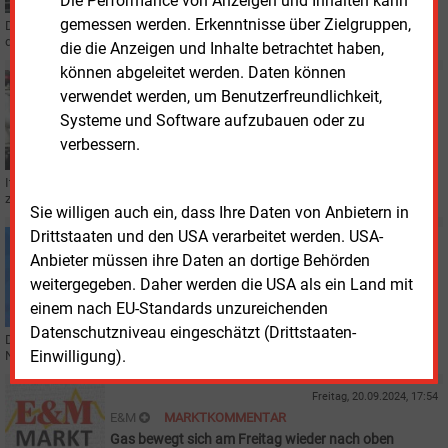
Die Performance von Anzeigen und Inhalten kann
gemessen werden. Erkenntnisse über Zielgruppen,
Der ungarische Energiekonzern MVM hat sich mit dem Essener Konzern auf
den Kauf von Eon Energie Romania und Eon Asist Complet geeinigt.
die die Anzeigen und Inhalte betrachtet haben,
können abgeleitet werden. Daten können
Mittwoch, 9.10.2024, 14:58
verwendet werden, um Benutzerfreundlichkeit,
GASNETZ
Systeme und Software aufzubauen oder zu
Großfusion beim Erdgasnetz in Italien
verbessern.
Italgas übernimmt mit 2i Rete Gas die Nummer 2 im Markt und steigt damit
zum größten Verteilnetzbetreiber für Erdgas in Europa auf.
Sie willigen auch ein, dass Ihre Daten von Anbietern in
Drittstaaten und den USA verarbeitet werden. USA-
Montag, 23.09.2024, 15:47
Anbieter müssen ihre Daten an dortige Behörden
WASSERSTOFF
Kein blauer Wasserstoff aus Norwegen
weitergegeben. Daher werden die USA als ein Land mit
einem nach EU-Standards unzureichenden
Datenschutzniveau eingeschätzt (Drittstaaten-
Der Energiekonzern Equinor wird keine Pipeline für blauen Wasserstoff von
Einwilligung).
Norwegen nach Deutschland bauen.
Freitag, 20.09.2024, 17:54
E&M
MARKTKOMMENTAR
Gas bewegt sich am Freitag wieder nach oben