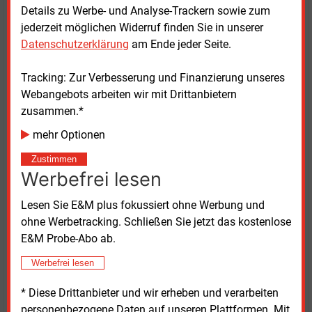
Details zu Werbe- und Analyse-Trackern sowie zum
Bereits 2023 hatten Attac Österreich und andere
jederzeit möglichen Widerruf finden Sie in unserer
Gegner der Gasindustrie versucht, die EGC im Wiener
Datenschutzerklärung
am Ende jeder Seite.
Marriott-Hotel zu stören. An den Demonstrationen
waren knapp 170
Personen beteiligt, 143 wurden von
Tracking: Zur Verbesserung und Finanzierung unseres
der Polizei wegen „schwerer gemeinschaftlicher
Webangebots arbeiten wir mit Drittanbietern
Gewalt“, Widerstands gegen die Staatsgewalt sowie
zusammen.*
des Verdachts auf schwere Körperverletzung
mehr Optionen
angezeigt. Die Staatsanwaltschaft Wien wies die
Anzeigen im Februar 2024 zurück. Seitens der
Zustimmen
Demonstranten war von übertriebener
Werbefrei lesen
Gewaltanwendung durch die Exekutive die Rede.
Lesen Sie E&M plus fokussiert ohne Werbung und
ohne Werbetracking. Schließen Sie jetzt das kostenlose
Die European Gas Conference, die im Januar 2025
E&M Probe-Abo ab.
zum 17. Mal stattfindet, gilt als eine der wichtigsten
Zusammenkünfte der Erdgas- sowie mittlerweile
Werbefrei lesen
auch der Wasserstoffindustrie. Zu ihren
Hauptsponsoren gehört die OMV. Bis zur russischen
* Diese Drittanbieter und wir erheben und verarbeiten
Invasion in der Ukraine war auf der EGC stets auch
personenbezogene Daten auf unseren Plattformen. Mit