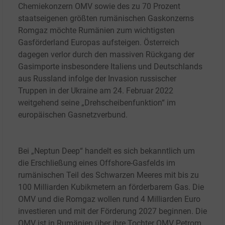
Chemiekonzern OMV sowie des zu 70
Prozent
staatseigenen größten rumänischen Gaskonzerns
Romgaz möchte Rumänien zum wichtigsten
Gasförderland Europas aufsteigen. Österreich
dagegen verlor durch den massiven Rückgang der
Gasimporte insbesondere Italiens und Deutschlands
aus Russland infolge der Invasion russischer
Truppen in der Ukraine am 24. Februar 2022
weitgehend seine „Drehscheibenfunktion“ im
europäischen Gasnetzverbund.
Bei „Neptun Deep“ handelt es sich bekanntlich um
die Erschließung eines Offshore-Gasfelds im
rumänischen Teil des Schwarzen Meeres mit bis zu
100
Milliarden Kubikmetern an förderbarem Gas. Die
OMV und die Romgaz wollen rund 4
Milliarden Euro
investieren und mit der Förderung 2027 beginnen. Die
OMV ist in Rumänien über ihre Tochter OMV Petrom