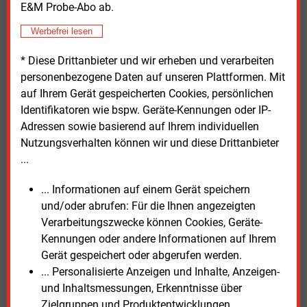
werden.
E&M Probe-Abo ab.
Werbefrei lesen
Energieverband für weniger Bürokratie
* Diese Drittanbieter und wir erheben und verarbeiten
Der Bundesverband der Energie- und
personenbezogene Daten auf unseren Plattformen. Mit
Wasserwirtschaft (BDEW) begrüßte die Einigung
auf Ihrem Gerät gespeicherten Cookies, persönlichen
grundsätzlich. Hauptgeschäftsführerin Kerstin
Identifikatoren wie bspw. Geräte-Kennungen oder IP-
Andreae erklärte, beschleunigte
Adressen sowie basierend auf Ihrem individuellen
Genehmigungsverfahren, eine bedarfsgerechte
Nutzungsverhalten können wir und diese Drittanbieter
Netzplanung und Investitionssicherheit seien
...
wichtige Voraussetzungen für den Ausbau der
... Informationen auf einem Gerät speichern
Energieinfrastruktur.
und/oder abrufen: Für die Ihnen angezeigten
Verarbeitungszwecke können Cookies, Geräte-
Zugleich forderte sie, zusätzliche Bürokratie zu
Kennungen oder andere Informationen auf Ihrem
vermeiden und nationale sowie regionale
Gerät gespeichert oder abgerufen werden.
Besonderheiten bei der europäischen Netzplanung
... Personalisierte Anzeigen und Inhalte, Anzeigen-
stärker zu berücksichtigen. Aus Sicht des Verbandes
und Inhaltsmessungen, Erkenntnisse über
müssten zudem die Regelungen zur Beschleunigung
Zielgruppen und Produktentwicklungen
von Genehmigungsverfahren über verschiedene