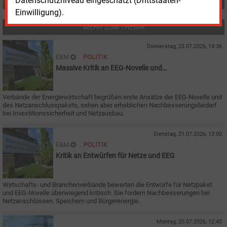
Datenschutzniveau eingeschätzt (Drittstaaten-
Einwilligung).
MEHR ZUM THEMA
Donnerstag, 23.07.2026, 14:36
E&M
POLITIK
Massive Kritik an EEG-Novelle und
Netzanschlusspaket
Verbände der Energiewirtschaft begrüßen erste Ansätze der EEG-Novelle und
des Netzanschlusspakets, sehen aber erheblichen Nachbesserungsbedarf
bei Investitionssicherheit und Netzausbau.
Dienstag, 21.07.2026, 13:00
E&M
POLITIK
Kritik an Entwürfen für Netze und EEG
Wirtschafts- und Branchenverbände bewerten die Entwürfe für Netzpaket
und EEG-Novelle überwiegend kritisch. Sie fordern Nachbesserungen bei
Netzanschlüssen, Speichern und Bürgerenergie.
Montag, 20.07.2026, 12:43