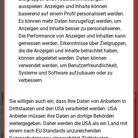
ausspielen: Anzeigen und Inhalte können
Rechtsakte hinweg einheitlich und praxistauglich
basierend auf einem Profil personalisiert werden.
ausgestaltet werden.
Es können mehr Daten hinzugefügt werden, um
Anzeigen und Inhalte besser zu personalisieren.
Der
Entwurf zur EU-Stromnetzinfrastruktur
steht als
Die Performance von Anzeigen und Inhalten kann
PDF in englischer Sprache bereit.
gemessen werden. Erkenntnisse über Zielgruppen,
die die Anzeigen und Inhalte betrachtet haben,
Freitag, 26.06.2026, 14:07 Uhr
können abgeleitet werden. Daten können
Susanne Harmsen
verwendet werden, um Benutzerfreundlichkeit,
© 2026 Energie & Management GmbH
Systeme und Software aufzubauen oder zu
verbessern.
Susanne Harmsen
Sie willigen auch ein, dass Ihre Daten von Anbietern in
+49 (0) 151 28207503
Drittstaaten und den USA verarbeitet werden. USA-
s.harmsen@energie-
Anbieter müssen ihre Daten an dortige Behörden
und-management.de
weitergegeben. Daher werden die USA als ein Land mit
einem nach EU-Standards unzureichenden