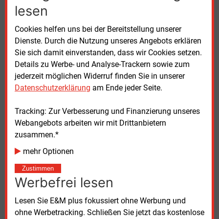
Finanzierung grenzüberschreitender Leitungen.
lesen
Künftig soll ein wachsender Anteil nicht verwendeter
Engpasserlöse aus dem Stromhandel schrittweise in
Cookies helfen uns bei der Bereitstellung unserer
Projekte fließen, die Netzengpässe zwischen
Dienste. Durch die Nutzung unseres Angebots erklären
Mitgliedstaaten verringern.
Sie sich damit einverstanden, dass wir Cookies setzen.
Details zu Werbe- und Analyse-Trackern sowie zum
Darüber hinaus haben die Energieminister eine neue
jederzeit möglichen Widerruf finden Sie in unserer
Kategorie vorrangiger Infrastrukturprojekte
Datenschutzerklärung
am Ende jeder Seite.
geschaffen, die der Sicherheit und
Widerstandsfähigkeit bestehender Stromnetze dient.
Tracking: Zur Verbesserung und Finanzierung unseres
Sie soll unter anderem Investitionen in Maßnahmen
Webangebots arbeiten wir mit Drittanbietern
gegen Sabotage sowie physische und Cyberangriffe
zusammen.*
erleichtern.
mehr Optionen
Nach dem Beschluss der Allgemeinen Ausrichtung
Zustimmen
beginnen die Trilogverhandlungen zwischen Rat,
Werbefrei lesen
Europäischem Parlament und Europäischer
Kommission. Nach Angaben des Rates soll
Lesen Sie E&M plus fokussiert ohne Werbung und
möglichst noch 2026 eine politische Einigung erzielt
ohne Werbetracking. Schließen Sie jetzt das kostenlose