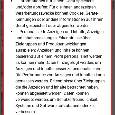
... Informationen auf einem Gerät speichern
MEHR ZUM THEMA
und/oder abrufen: Für die Ihnen angezeigten
Verarbeitungszwecke können Cookies, Geräte-
Donnerstag, 21.05.2026, 10:01
Kennungen oder andere Informationen auf Ihrem
FINANZIERUNG
Gerät gespeichert oder abgerufen werden.
Eon sammelt weitere 1,3 Milliarden Euro ein
... Personalisierte Anzeigen und Inhalte, Anzeigen-
und Inhaltsmessungen, Erkenntnisse über
Eon hat zwei grüne Anleihen über insgesamt 1,3 Milliarden Euro begeben.
Zielgruppen und Produktentwicklungen
Seit Jahresbeginn liegt das Finanzierungsvolumen bei 4,3 Milliarden Euro.
ausspielen: Anzeigen und Inhalte können
Montag, 11.05.2026, 16:55
basierend auf einem Profil personalisiert werden.
ÜBERNAHME
Es können mehr Daten hinzugefügt werden, um
Eon baut Geschäft in Großbritannien aus
Anzeigen und Inhalte besser zu personalisieren.
Die Performance von Anzeigen und Inhalten kann
gemessen werden. Erkenntnisse über Zielgruppen,
Der britische Energiemarkt rückt stärker in den Fokus von Eon. Der Konzern
übernimmt den Versorger Ovo Energy.
die die Anzeigen und Inhalte betrachtet haben,
können abgeleitet werden. Daten können
Mittwoch, 29.04.2026, 15:53
verwendet werden, um Benutzerfreundlichkeit,
WIRTSCHAFT
Systeme und Software aufzubauen oder zu
Süddeutscher Investor bündelt Energietechnik-
verbessern.
Unternehmen