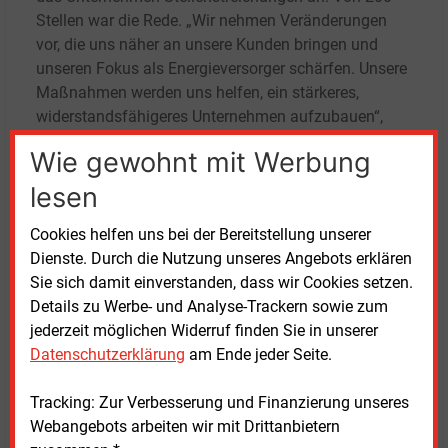
Stellen war die Rede. „Wir nehmen Veränderungen
vor, die uns näher an unsere Kunden bringen und
unseren Fokus als Energieversorger schärfen. Unsere
Maßnahmen werden uns helfen, ein stärkeres,
widerstandsfähigeres Unternehmen aufzubauen“,
sagte ein Unternehmenssprecher dem Guardian. Die
Wie gewohnt mit Werbung
Entlassungen seien Teil eines Plans, der der
Branchenaufsichtsbehörde Ofgem vorgelegt wurde,
lesen
um nachzuweisen, dass neue finanzielle Standards
Cookies helfen uns bei der Bereitstellung unserer
eingehalten werden, hieß es.
Dienste. Durch die Nutzung unseres Angebots erklären
Sie sich damit einverstanden, dass wir Cookies setzen.
Trotz der finanziellen Schwierigkeiten und weiterhin
Details zu Werbe- und Analyse-Trackern sowie zum
hoher Kosten für die Kunden zahle Ovo jedes Jahr
jederzeit möglichen Widerruf finden Sie in unserer
Millionenbeträge an ein Unternehmen von Stephen
Datenschutzerklärung
am Ende jeder Seite.
Fitzpatrick, der Ovo im Jahr 2009 gegründet hat.
Tracking: Zur Verbesserung und Finanzierung unseres
Unbeliebt bei Kunden gemacht hat sich Ovo laut
Webangebots arbeiten wir mit Drittanbietern
Medien durch einen Blog-Beitrag in den ersten