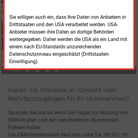
PV-Anlagen, Speicher, Wärmepumpen: Die Nextgen Renewable Group bildet
eine neue Dachmarke für regionale Energietechnik-Unternehmen.
Sie willigen auch ein, dass Ihre Daten von Anbietern in
Drittstaaten und den USA verarbeitet werden. USA-
Mittwoch, 8.04.2026, 16:15
Anbieter müssen ihre Daten an dortige Behörden
SPECULANTIUS
Minister(innen) für Wirtschaft haben's auch nicht
weitergegeben. Daher werden die USA als ein Land mit
leicht
einem nach EU-Standards unzureichenden
Datenschutzniveau eingeschätzt (Drittstaaten-
In der Rubrik „Speculantius“ veröffentlicht die Redaktion für den Markt
relevante Gerüchte, Meinungen und unbestätigte Berichte.
Einwilligung).
Teilen:
Haben Sie Interesse an Content oder
Mehrfachzugängen für Ihr Unternehmen?
Sprechen Sie uns an, wenn Sie Fragen zur Nutzung von
E&M-Inhalten oder den verschiedenen Abonnement-
Paketen haben.
Das E&M-Vertriebsteam freut sich unter Tel. 08152 / 93