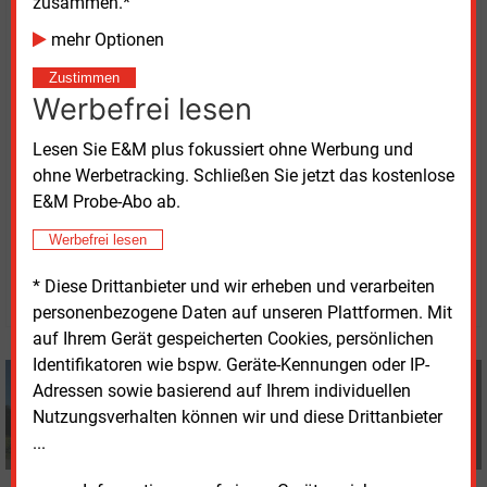
zusammen.*
Monaten der Energiekrise 2022. Als man sich im
Land auf kaltes Winterwetter vorbereitete, empfahl
mehr Optionen
der Gas- und Stromanbieter Haushalten, unter
Zustimmen
anderem Hampelmänner zu machen, um sich warm
Werbefrei lesen
zu halten. Das blaue Wunder, das das Wunderkind
seither durchlebt, könnte mit der Eon-Übernahme
Lesen Sie E&M plus fokussiert ohne Werbung und
Geschichte werden.
ohne Werbetracking. Schließen Sie jetzt das kostenlose
E&M Probe-Abo ab.
Montag, 27.04.2026, 17:50 Uhr
Werbefrei lesen
Manfred Fischer
* Diese Drittanbieter und wir erheben und verarbeiten
© 2026 Energie & Management GmbH
personenbezogene Daten auf unseren Plattformen. Mit
auf Ihrem Gerät gespeicherten Cookies, persönlichen
Identifikatoren wie bspw. Geräte-Kennungen oder IP-
Manfred Fischer
Adressen sowie basierend auf Ihrem individuellen
+49 (0) 8152 9311 0
Nutzungsverhalten können wir und diese Drittanbieter
info@energie-und-management.de
...