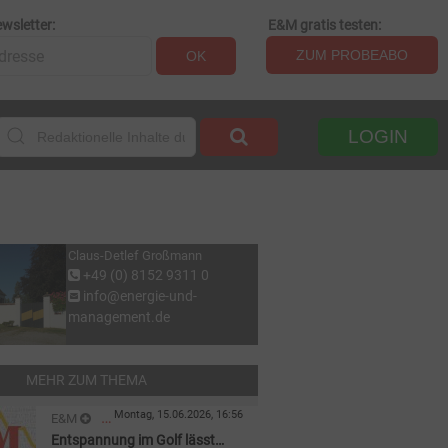
wsletter:
E&M gratis testen:
ZUM PROBEABO
OK
LOGIN
Claus-Detlef Großmann
+49 (0) 8152 9311 0
info@energie-und-
management.de
MEHR ZUM THEMA
Montag, 15.06.2026, 16:56
E&M
Entspannung im Golf lässt
MARKTKOMMENTAR