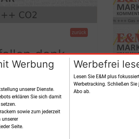
zurück
fallen dank
mit Werbung
Werbefrei les
Lesen Sie E&M plus fokussie
Werbetracking. Schließen Sie 
tstellung unserer Dienste.
Preisentwicklungen am Strom-, CO2- und
Abo ab.
bots erklären Sie sich damit
 setzen.
rackern sowie zum jederzeit
n unserer
eder Seite.
, sondern ist vor allem in dem Umstan