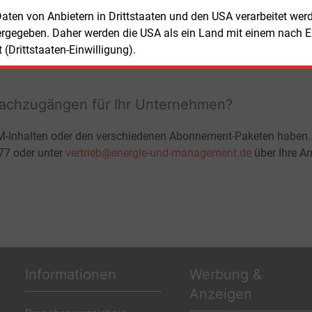
+ zwei Ausgaben der Zeitung E&M
 Daten von Anbietern in Drittstaaten und den USA verarbeitet we
ohne automatische Verlängerung
ergegeben. Daher werden die USA als ein Land mit einem nach 
JETZT KOSTENLOS TESTEN
LOGIN
(Drittstaaten-Einwilligung).
fachzugängen für Ihr Unternehmen?
M-Inhalten oder den verschiedenen Abonnement-Paketen haben.
-77 oder unter
vertrieb@energie-und-management.de
über Ihre An
Informationen
Werbung &
Anzeigen