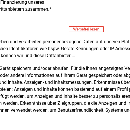
 Finanzierung unseres
rittanbietern zusammen.*
Alle 
Werbefrei lesen
rheben und verarbeiten personenbezogene Daten auf unseren Plat
chen Identifikatoren wie bspw. Geräte-Kennungen oder IP-Adres
e und weitere Nachrichten l
können wir und diese Drittanbieter ...
m Gerät speichern und/oder abrufen: Für die Ihnen angezeigten 
oder andere Informationen auf Ihrem Gerät gespeichert oder ab
E&M
sten Sie
kostenlos
Login fü
n und Inhalte, Anzeigen- und Inhaltsmessungen, Erkenntnisse übe
d unverbindlich
elen: Anzeigen und Inhalte können basierend auf einem Profil p
ügt werden, um Anzeigen und Inhalte besser zu personalisiere
Zwei Wochen kostenfreier Zugang
werden. Erkenntnisse über Zielgruppen, die die Anzeigen und I
Zugang auf stündlich aktualisierte
önnen verwendet werden, um Benutzerfreundlichkeit, Systeme u
Nachrichten mit Prognose- und
Marktdaten
+ einmal täglich E&M daily