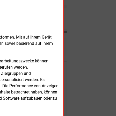
die Preisentwicklungen am
Strom-, CO2- und Gasmarkt.
Nachrichten
tformen. Mit auf Ihrem Gerät
sen sowie basierend auf Ihrem
esen?
Verarbeitungszwecke können
gerufen werden.
r Kunden
r Zielgruppen und
ersonalisiert werden. Es
n. Die Performance von Anzeigen
nhalte betrachtet haben, können
nd Software aufzubauen oder zu