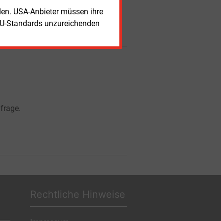
rden. USA-Anbieter müssen ihre
EU-Standards unzureichenden
frage.
Rechtliche Hinweise