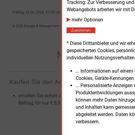
Tracking: Zur Verbesserung und
Webangebots arbeiten wir mit D
Freitag, 12.06.2026, 17:59 Uhr
Claus-Detlef Gro�mann
mehr Optionen
© 2026 Energie & Management GmbH
Zustimmen
* Diese Drittanbieter und wir e
gespeicherten Cookies, persönli
Möchten Sie dies
individuellen Nutzungsverhalten 
... Informationen auf eine
Cookies, Geräte-Kennungen 
Kaufen Sie den Artikel
Te
... Personalisierte Anzeige
un
Produktentwicklungen ausspi
erhalten Sie sofort diesen redaktionellen
können mehr Daten hinzugef
Beitrag für nur €
8.93
und Inhalten kann gemessen 
abgeleitet werden. Daten k
verbessern.