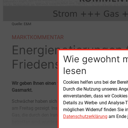
Quelle: E&M
MARKTKOMMENTAR
Energienotierungen 
Wie gewohnt 
Friedenshoffnungen
lesen
Cookies helfen uns bei der Berei
Wir geben Ihnen einen tagesaktuellen Überblick über die 
Durch die Nutzung unseres Ange
Gasmarkt.
einverstanden, dass wir Cookies
Schwächer haben sich die Energienotierungen
Abschmelzen der Risikoprämien beobachtet.
Details zu Werbe- und Analyse-T
am Freitag gezeigt. Insbesondere bei Öl und
Dies liegt nicht allein an der Rücknahme von
möglichen Widerruf finden Sie i
Gas, die durch den Irankrieg besonders
US-Angriffsplänen durch US-Präsident Donald
Datenschutzerklärung
am Ende j
betroffen sind, wurde ein sehr deutliches
Trump