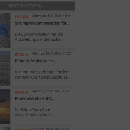
MEHR ZUM THEMA
Mittwoch, 8.07.2026, 11:49
EUROPÄISCHE
Strompreiskompensation für
UNION
mehr Branchen
Die EU-Kommission hat die
Ausweitung der deutschen
Strompreiskompensation
genehmigt. Rückwirkend für
Montag, 29.06.2026, 17:25
STROM
2025 können nun mehr
Branchen Entlastungen bei
Bündnis fordert mehr
den Stromkosten erhalten.
Branchen im
Vier Industrieverbände fordern
Industriestrompreis
vor dem Koalitionsausschuss
die Ausweitung des
Industriestrompreises auf
Montag, 22.06.2026, 16:58
STROM
weitere Branchen und drängen
auf eine zügige Vorlage bei der
Frankreich übertrifft
EU-Kommission.
Deutschland bei negativen
Die Börse Epex Spot
Preisen
verzeichnet an ihren
europäischen Day-Ahead-
Strommärkten von Januar bis
Freitag, 19.06.2026, 13:49