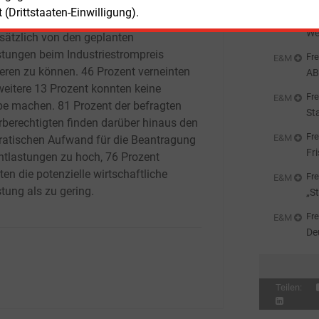
nehmen nach den Kriterien der
we
(Drittstaaten-Einwilligung).
Fre
äischen Union zu stehen und damit
We
sätzlich von den geplanten
stungen beim Industriestrompreis
Fre
E&M
ieren zu können. 46
Prozent verneinten
AB
St
weitere 13
Prozent konnten keine
Fre
E&M
e machen. 81
Prozent der befragten
St
rberechtigten finden darüber hinaus den
Al
Fre
E&M
ratischen Aufwand für die Beantragung
Fr
ntlastungen zu hoch, 76
Prozent
en die potenzielle wirtschaftliche
Fre
E&M
tung als zu gering.
„S
Pa
Fre
E&M
De
si
Teilen: