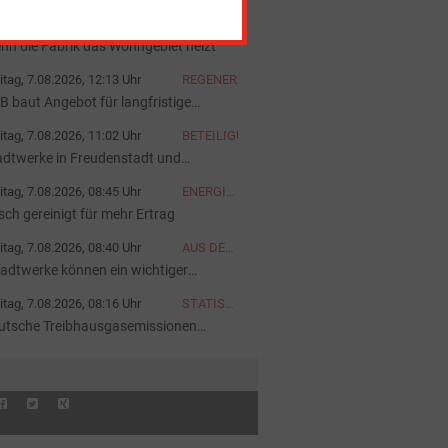
iter
itag, 7.08.2026, 12:38 Uhr
GASTBEITRAG
nn die Fabrik das Wohngebiet heizt
itag, 7.08.2026, 12:13 Uhr
REGENERATIVE
B baut Angebot für langfristige
rombeschaffung aus
itag, 7.08.2026, 11:02 Uhr
BETEILIGUNG
adtwerke in Freudenstadt und
tensteig kooperieren
itag, 7.08.2026, 08:45 Uhr
ENERGIEFOTO
DER
isch gereinigt für mehr Ertrag
WOCHE
itag, 7.08.2026, 08:40 Uhr
AUS DER
AKUELLEN
tadtwerke können ein wichtiger
AUSGABE
rtner sein“
itag, 7.08.2026, 08:16 Uhr
STATISTIK
DES
utsche Treibhausgasemissionen
TAGES
nken