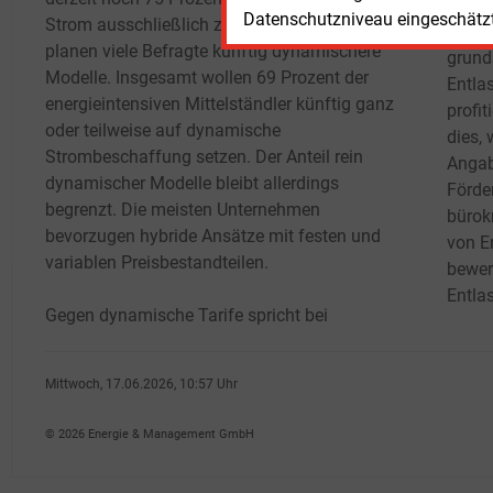
Unter
Datenschutzniveau eingeschätzt 
Strom ausschließlich zum Festpreis beziehen,
Europ
planen viele Befragte künftig dynamischere
grund
Modelle. Insgesamt wollen 69
Prozent der
Entla
energieintensiven Mittelständler künftig ganz
profit
oder teilweise auf dynamische
dies, 
Strombeschaffung setzen. Der Anteil rein
Angab
dynamischer Modelle bleibt allerdings
Förde
begrenzt. Die meisten Unternehmen
bürok
bevorzugen hybride Ansätze mit festen und
von E
variablen Preisbestandteilen.
bewert
Entlas
Gegen dynamische Tarife spricht bei
Mittwoch, 17.06.2026, 10:57 Uhr
Katia Meyer-Tien
© 2026 Energie & Management GmbH