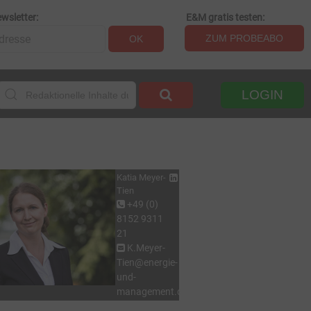
wsletter:
E&M gratis testen:
ZUM PROBEABO
OK
LOGIN
Katia Meyer-
Tien
+49 (0)
8152 9311
21
K.Meyer-
Tien@energie-
und-
management.de