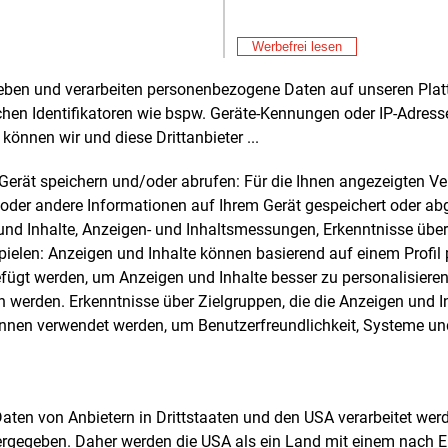
El
stungsinstrumente
Fre
E&M
En
Werbefrei lesen
Er
Batteriespeicher gewinnen an
Fre
rheben und verarbeiten personenbezogene Daten auf unseren Plat
tung. Bereits 25
Prozent der befragten
St
chen Identifikatoren wie bspw. Geräte-Kennungen oder IP-Adres
nehmen nutzen Batteriespeicher. Weitere
So
können wir und diese Drittanbieter ...
Fre
E&M
ozent planen deren Einsatz. Damit
EV
äftigen sich insgesamt 70
Prozent der
an
m Gerät speichern und/oder abrufen: Für die Ihnen angezeigten 
nehmen mit dieser Technologie oder
Fre
E&M
oder andere Informationen auf Ihrem Gerät gespeichert oder ab
 sie bereits ein. Als wichtigste
So
n und Inhalte, Anzeigen- und Inhaltsmessungen, Erkenntnisse übe
Au
dungsfelder nennt die Studie die
Fre
E&M
elen: Anzeigen und Inhalte können basierend auf einem Profil p
ng von Lastspitzen, die Nutzung
Be
ügt werden, um Anzeigen und Inhalte besser zu personalisiere
bler Strompreise und die Optimierung
Ho
werden. Erkenntnisse über Zielgruppen, die die Anzeigen und I
Fre
E&M
igenverbrauchs.
önnen verwendet werden, um Benutzerfreundlichkeit, Systeme u
Ce
Ni
scher fällt die Bewertung staatlicher
Fre
E&M
stungsinstrumente aus. Weniger als die
En
de
e der befragten Unternehmen gab an, auf
 Daten von Anbietern in Drittstaaten und den USA verarbeitet we
Fre
E&M
iste der besonders energieintensiven
Hi
ergegeben. Daher werden die USA als ein Land mit einem nach 