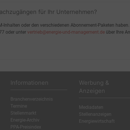
fachzugängen für Ihr Unternehmen?
M-Inhalten oder den verschiedenen Abonnement-Paketen haben.
-77 oder unter
vertrieb@energie-und-management.de
über Ihre An
Informationen
Werbung &
Anzeigen
Branchenverzeichnis
Termine
Mediadaten
Stellenmarkt
Stellenanzeigen
Energie-Archiv
Energiewirtschaft
PPA-Preisindex