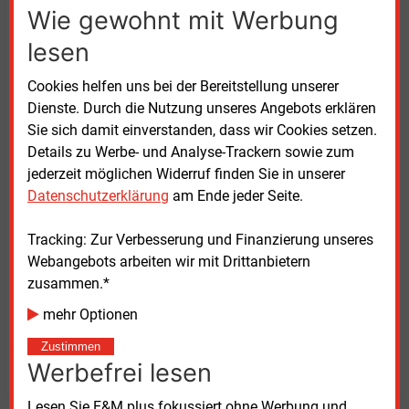
Wie gewohnt mit Werbung
Alpitronic erfolgte 2009.
lesen
EnBWs Schnellladenetz umfasst derzeit nach
Unternehmensangaben mehr als 8.000
Cookies helfen uns bei der Bereitstellung unserer
Schnellladepunkte mit einer Ladeleistung von bis zu
Dienste. Durch die Nutzung unseres Angebots erklären
400 kW. Der Großteil der Anlagen, teilen die
Sie sich damit einverstanden, dass wir Cookies setzen.
Karlsruher mit, seien von Alpitronic hergestellt.
Details zu Werbe- und Analyse-Trackern sowie zum
jederzeit möglichen Widerruf finden Sie in unserer
Der nun geschlossene Vertrag soll nicht der letzte
Datenschutzerklärung
am Ende jeder Seite.
seiner Art bleiben. Die Unternehmen haben darin
bereits eine Option auf eine neuerliche Verlängerung
Tracking: Zur Verbesserung und Finanzierung unseres
der Zusammenarbeit hinterlegt.
Webangebots arbeiten wir mit Drittanbietern
zusammen.*
mehr Optionen
Donnerstag, 18.12.2025, 17:51 Uhr
Volker Stephan
Zustimmen
© 2026 Energie & Management GmbH
Werbefrei lesen
Lesen Sie E&M plus fokussiert ohne Werbung und