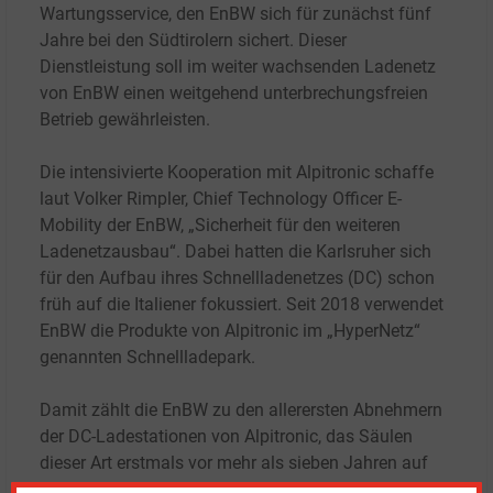
Wartungsservice, den EnBW sich für zunächst fünf
Jahre bei den Südtirolern sichert. Dieser
Dienstleistung soll im weiter wachsenden Ladenetz
von EnBW einen weitgehend unterbrechungsfreien
Betrieb gewährleisten.
Die intensivierte Kooperation mit Alpitronic schaffe
laut Volker Rimpler, Chief Technology Officer E-
Mobility der EnBW, „Sicherheit für den weiteren
Ladenetzausbau“. Dabei hatten die Karlsruher sich
für den Aufbau ihres Schnellladenetzes (DC) schon
früh auf die Italiener fokussiert. Seit 2018 verwendet
EnBW die Produkte von Alpitronic im „HyperNetz“
genannten Schnellladepark.
Damit zählt die EnBW zu den allerersten Abnehmern
der DC-Ladestationen von Alpitronic, das Säulen
dieser Art erstmals vor mehr als sieben Jahren auf
den Markt gebracht hatte. Die Firmengründung von