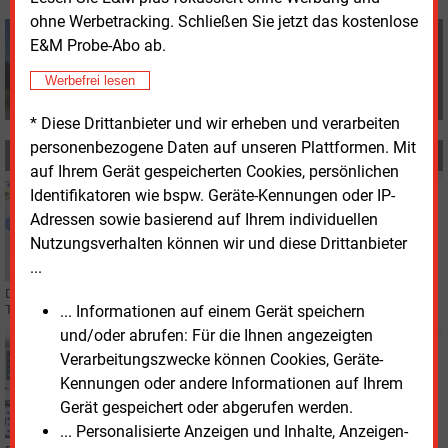
ohne Werbetracking. Schließen Sie jetzt das kostenlose
Volker Stephan
E&M Probe-Abo ab.
+49 (0) 8152 9311 0
info@energie-und-management.de
Werbefrei lesen
* Diese Drittanbieter und wir erheben und verarbeiten
personenbezogene Daten auf unseren Plattformen. Mit
MEHR ZUM THEMA
auf Ihrem Gerät gespeicherten Cookies, persönlichen
Identifikatoren wie bspw. Geräte-Kennungen oder IP-
Mittwoch, 8.07.2026, 17:46
VERTRIEB
Adressen sowie basierend auf Ihrem individuellen
EnBW senkt im Sommer die Ladepreise für E-Autos
Nutzungsverhalten können wir und diese Drittanbieter
...
Das Energieunternehmen EnBW verbilligt während der Sommermonate seine
... Informationen auf einem Gerät speichern
Tarife an den eigenen Ladesäulen.
und/oder abrufen: Für die Ihnen angezeigten
Montag, 26.01.2026, 14:00
Verarbeitungszwecke können Cookies, Geräte-
ELEKTROFAHRZEUGE
Kennungen oder andere Informationen auf Ihrem
EnBW überwacht Schnellladenetz zentral
Gerät gespeichert oder abgerufen werden.
... Personalisierte Anzeigen und Inhalte, Anzeigen-