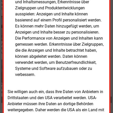
Die EnBW überwacht ihr Schnellladenetz seit Jahresbeginn aus einem Guss
und Inhaltsmessungen, Erkenntnisse über
in Karlsruhe. Die Leitstelle soll die Verfügbarkeit der mehr als 1.700
Zielgruppen und Produktentwicklungen
Standorte erhöhen.
ausspielen: Anzeigen und Inhalte können
Mittwoch, 14.01.2026, 14:43
basierend auf einem Profil personalisiert werden.
ELEKTROFAHRZEUGE
Es können mehr Daten hinzugefügt werden, um
Experten fordern gezieltere E-Auto-Förderung
Anzeigen und Inhalte besser zu personalisieren.
Die Performance von Anzeigen und Inhalten kann
gemessen werden. Erkenntnisse über Zielgruppen,
Agora Verkehrswende und die Stiftung Klimaneutralität empfehlen der
Bundesregierung, die geplante E-Auto-Förderung auf niedrigere Einkommen
die die Anzeigen und Inhalte betrachtet haben,
und günstigere Fahrzeuge zu konzentrieren.
können abgeleitet werden. Daten können
verwendet werden, um Benutzerfreundlichkeit,
Montag, 22.12.2025, 11:26
Systeme und Software aufzubauen oder zu
ELEKTROMOBILITÄT
XCharge startet Feldtest mit EnBW
verbessern.
Die Energie Baden-Württemberg EnBW startet mit dem Hersteller XCharge
Sie willigen auch ein, dass Ihre Daten von Anbietern in
einen Feldtest mit zehn Ladestationen an vier verschiedenen Standorten.
Drittstaaten und den USA verarbeitet werden. USA-
Teilen:
Anbieter müssen ihre Daten an dortige Behörden
weitergegeben. Daher werden die USA als ein Land mit