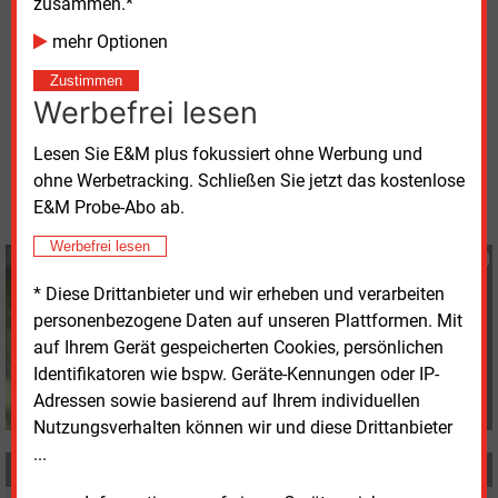
zusammen.*
Unternehmensangaben soll das Programm die
mehr Optionen
Kundenbindung stärken.
(sag)
Zustimmen
Werbefrei lesen
Mittwoch, 8.07.2026, 17:46 Uhr
Stefan Sagmeister
Lesen Sie E&M plus fokussiert ohne Werbung und
© 2026 Energie & Management GmbH
ohne Werbetracking. Schließen Sie jetzt das kostenlose
E&M Probe-Abo ab.
Werbefrei lesen
Stefan Sagmeister
+49 (0) 8152 9311 33
* Diese Drittanbieter und wir erheben und verarbeiten
s.sagmeister@energie-
personenbezogene Daten auf unseren Plattformen. Mit
und-management.de
auf Ihrem Gerät gespeicherten Cookies, persönlichen
Identifikatoren wie bspw. Geräte-Kennungen oder IP-
Adressen sowie basierend auf Ihrem individuellen
Nutzungsverhalten können wir und diese Drittanbieter
...
MEHR ZUM THEMA