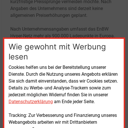
kurzfristige Preissprünge vermeiden möchte. Nach
Angaben des Unternehmens sind derzeit keine
allgemeinen Preiserhöhungen geplant.
Nach Unternehmensangaben umfasst das EnBW
Hyper-Netz mehr als 900.000 Ladepunkte in Europa.
In Deutschland betreibt EnBW ein Schnellladenetz, in
Wie gewohnt mit Werbung
dem nach eigenen Angaben im Durchschnitt etwa
lesen
alle 50 Kilometer ein Schnellladepunkt erreichbar ist.
Die Preisaktion ist zeitlich befristet und endet am 30.
Cookies helfen uns bei der Bereitstellung unserer
September. Danach gelten an den EnBW-eigenen
Dienste. Durch die Nutzung unseres Angebots erklären
Ladepunkten wieder die regulären Tarife.
Sie sich damit einverstanden, dass wir Cookies setzen.
Details zu Werbe- und Analyse-Trackern sowie zum
Im Juni hatte EnBW mit „EnBW collect“ ein
jederzeit möglichen Widerruf finden Sie in unserer
Treueprogramm eingeführt. Kunden mit dem Tarif
Datenschutzerklärung
am Ende jeder Seite.
„EnBW mobility+“, erhalten für jede geladene kWh
zwei Bonuspunkte. Das entspricht einem Gegenwert
Tracking: Zur Verbesserung und Finanzierung unseres
von zwei Cent je kWh. Ab 500 Punkten können diese
Webangebots arbeiten wir mit Drittanbietern
als fünf Euro Ladeguthaben eingelöst werden. Nach