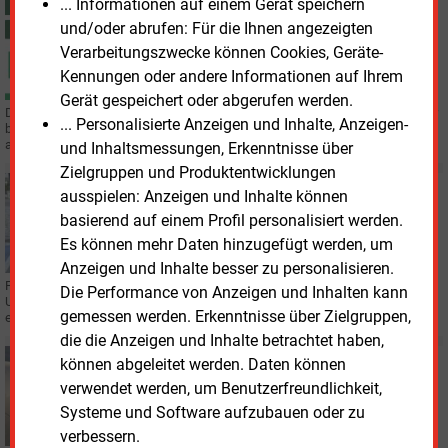
... Informationen auf einem Gerät speichern
Freitag, 7.08.2026, 17:20
und/oder abrufen: Für die Ihnen angezeigten
E&M
E-FAHRZEUGE
Verarbeitungszwecke können Cookies, Geräte-
EVN mit den meisten Ladesäulen in Österreich
Kennungen oder andere Informationen auf Ihrem
Gerät gespeichert oder abgerufen werden.
Die niederösterreichische EVN AG hat in Österreich den früheren Marktführer
... Personalisierte Anzeigen und Inhalte, Anzeigen-
bei Ladepunkten, „da Emobil“, auf die Plätze verwiesen. Und hat auch
außerhalb Österreichs einiges vor.
und Inhaltsmessungen, Erkenntnisse über
Zielgruppen und Produktentwicklungen
Donnerstag, 6.08.2026, 15:04
ausspielen: Anzeigen und Inhalte können
E&M
ELEKTROFAHRZEUGE
basierend auf einem Profil personalisiert werden.
E-Mobilität wird zur neuen Normalität
Es können mehr Daten hinzugefügt werden, um
Anzeigen und Inhalte besser zu personalisieren.
Fast 450.000 E-Autos wurden 2026 bereits neu zugelassen – eine aktuelle
Die Performance von Anzeigen und Inhalten kann
Umfrage zeigt, warum sich immer mehr Menschen für den Umstieg
gemessen werden. Erkenntnisse über Zielgruppen,
entscheiden.
die die Anzeigen und Inhalte betrachtet haben,
Mittwoch, 5.08.2026, 16:04
können abgeleitet werden. Daten können
E&M
DÄNEMARK
verwendet werden, um Benutzerfreundlichkeit,
Fast 100 Prozent Zulassungsquote bei privaten E-
Systeme und Software aufzubauen oder zu
Autos
verbessern.