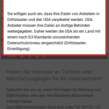
Private Autokäufer haben im nördlichen Nachbarland im Juli so viele
Elektrofahrzeuge gekauft wie nie zuvor. Ob der Boom anhält, entscheidet
sich im Parlament.
Sie willigen auch ein, dass Ihre Daten von Anbietern in
Drittstaaten und den USA verarbeitet werden. USA-
Freitag, 17.07.2026, 14:34
Anbieter müssen ihre Daten an dortige Behörden
E&M
STROMSPEICHER
EnBW erweitert Geschäft in Italien
weitergegeben. Daher werden die USA als ein Land mit
einem nach EU-Standards unzureichenden
Datenschutzniveau eingeschätzt (Drittstaaten-
EnBW und das spanische Unternehmen Zelestra gehen eine Partnerschaft
Einwilligung).
bei einem Großbatteriespeicherprojekt in Italien ein.
Teilen:
Haben Sie Interesse an Content oder
Mehrfachzugängen für Ihr Unternehmen?
Sprechen Sie uns an, wenn Sie Fragen zur Nutzung von
E&M-Inhalten oder den verschiedenen Abonnement-
Paketen haben.
Das E&M-Vertriebsteam freut sich unter Tel. 08152 / 93