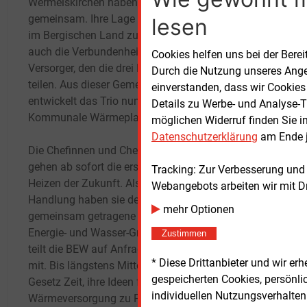
Wermelskirchen haben einige Dinge
Diens
gemeinsam. Ihre Lage nordöstlich von Köln
ins B
lesen
im Bergischen Land zum Beispiel. Und dann
auch die Verbundenheit über einen einzigen
Auf d
Cookies helfen uns bei der Berei
Versorger, den die drei NRW-Kommunen sich
Ausga
Durch die Nutzung unseres Ange
teilen. Aus dieser Gemengelage heraus
Berec
einverstanden, dass wir Cookies
entwickelt das Trio nun eine abgestimmte
folgt
Details zu Werbe- und Analyse-T
Kommunale Wärmeplanung.
Energ
möglichen Widerruf finden Sie i
exist
Datenschutzerklärung
am Ende j
Die Chefinnen und Chefs der drei Rathäuser
die K
gehen ab sofort die ersten Schritte für das
indiv
Tracking: Zur Verbesserung und
Heizen der Zukunft. Als erste offizielle
Webangebots arbeiten wir mit D
Handlung haben sie den Auftrag dafür an die
Einig 
mehr Optionen
gemeinsam getragene BEW Bergische
dass 
Energie- und Wasser-GmbH (BEW) vergeben,
eine 
Zustimmen
teilt die BEW auf Anfrage dieser Redaktion
einze
* Diese Drittanbieter und wir e
mit. Bis längstens Mitte 2028 haben sie qua
ergebn
gespeicherten Cookies, persönli
Gesetz Zeit, ihre Ideen für die klimaneutrale
Ergeb
individuellen Nutzungsverhalten 
Wärmeversorgung zu Papier zu bringen.
nutze