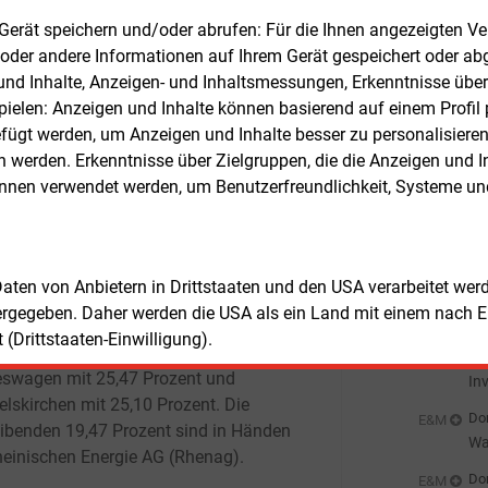
ärmenetzen oder das Anlegen von
Gr
m Gerät speichern und/oder abrufen: Für die Ihnen angezeigten 
rstoffnetzen bestimmen, erwachsen
Don
oder andere Informationen auf Ihrem Gerät gespeichert oder ab
E&M
iesen Festlegungen nach dem
Bu
n und Inhalte, Anzeigen- und Inhaltsmessungen, Erkenntnisse übe
deenergiegesetz (GEG) Verpflichtungen.
zu
elen: Anzeigen und Inhalte können basierend auf einem Profil p
Don
E&M
ügt werden, um Anzeigen und Inhalte besser zu personalisiere
Wä
EW sieht ihre Aufgabe auch darin, mit
werden. Erkenntnisse über Zielgruppen, die die Anzeigen und I
Ha
nergy Consulting vor Ort regelmäßig
Don
E&M
önnen verwendet werden, um Benutzerfreundlichkeit, Systeme u
die Fortschritte der Wärmeplanung zu
Wi
mieren. Dem Informationsbedarf der
Ei
Don
E&M
kerung wollen die Partner mit diversen
E-
tlichen Veranstaltungen gerecht werden.
 Daten von Anbietern in Drittstaaten und den USA verarbeitet we
Don
ergegeben. Daher werden die USA als ein Land mit einem nach 
Pr
r BEW sind die drei Städte wie folgt
(Drittstaaten-Einwilligung).
igt: Wipperfürth mit 29,96
Prozent,
Don
E&M
swagen mit 25,47
Prozent und
In
lskirchen mit 25,10
Prozent. Die
En
Don
E&M
eibenden 19,47
Prozent sind in
Händen
Wa
heinischen Energie AG
(Rhenag).
sc
Don
E&M