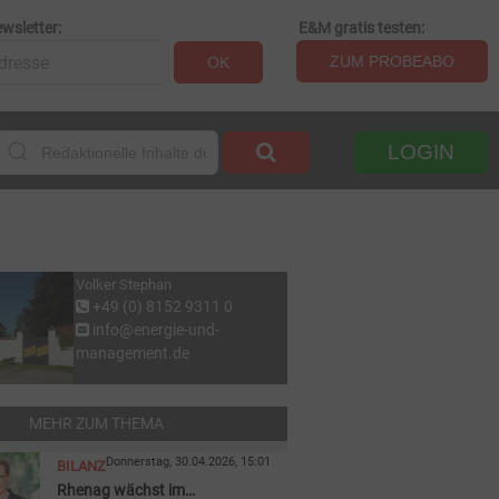
wsletter:
E&M gratis testen:
ZUM PROBEABO
OK
LOGIN
Volker Stephan
+49 (0) 8152 9311 0
info@energie-und-
management.de
MEHR ZUM THEMA
Donnerstag, 30.04.2026, 15:01
BILANZ
Rhenag wächst im