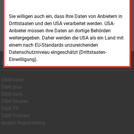
11-77 oder unter
vertrieb@energie-und-management.de
über Ihre Anfrage.
Sie willigen auch ein, dass Ihre Daten von Anbietern in
Drittstaaten und den USA verarbeitet werden. USA-
WEITERE INFORMATIONEN
Anbieter müssen ihre Daten an dortige Behörden
weitergegeben. Daher werden die USA als ein Land mit
einem nach EU-Standards unzureichenden
Datenschutzniveau eingeschätzt (Drittstaaten-
Einwilligung).
Produkte
E&M basic
E&M plus
E&M daily
E&M Studien
E&M TV
E&M Podcast
epaper Registrierung