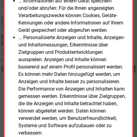
... Informationen auf einem Gerät speichern
Einlagerung vorgelegt. Demnach liegen CCS-Kosten deutlich über dem ETS-
Preis, es fehlen Förder- und Investitionsanreize.
und/oder abrufen: Für die Ihnen angezeigten
Verarbeitungszwecke können Cookies, Geräte-
Freitag, 13.02.2026, 10:30
Kennungen oder andere Informationen auf Ihrem
WIRTSCHAFT
Gerät gespeichert oder abgerufen werden.
„Die fossile Wirtschaft wird enden“
... Personalisierte Anzeigen und Inhalte, Anzeigen-
und Inhaltsmessungen, Erkenntnisse über
Vattenfall-Chefin Anna Borg kündigt den Abschied von fossilen Energien bis
Zielgruppen und Produktentwicklungen
2040 an. Der Konzern investiert Milliarden in Wind und Netze und setzt auf
ausspielen: Anzeigen und Inhalte können
Rentabilität im Umbau.
basierend auf einem Profil personalisiert werden.
Teilen:
Es können mehr Daten hinzugefügt werden, um
Anzeigen und Inhalte besser zu personalisieren.
Haben Sie Interesse an Content oder
Die Performance von Anzeigen und Inhalten kann
gemessen werden. Erkenntnisse über Zielgruppen,
Mehrfachzugängen für Ihr Unternehmen?
die die Anzeigen und Inhalte betrachtet haben,
können abgeleitet werden. Daten können
Sprechen Sie uns an, wenn Sie Fragen zur Nutzung von
verwendet werden, um Benutzerfreundlichkeit,
E&M-Inhalten oder den verschiedenen Abonnement-
Systeme und Software aufzubauen oder zu
Paketen haben.
verbessern.
Das E&M-Vertriebsteam freut sich unter Tel. 08152 / 93