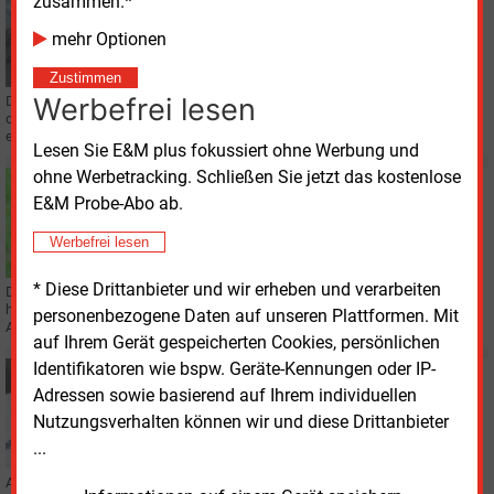
zusammen.*
KLIMASCHUTZ
mehr Optionen
Allianz fordert mehr Tempo von Bundesregierung
Zustimmen
Werbefrei lesen
Der Deutsche Naturschutzring und die Klima-Allianz Deutschland haben von
der Bundesregierung mehr Tempo beim Klimaschutz gefordert. 2026 sei ein
entscheidendes Jahr.
Lesen Sie E&M plus fokussiert ohne Werbung und
ohne Werbetracking. Schließen Sie jetzt das kostenlose
Dienstag, 17.02.2026, 12:44
E&M Probe-Abo ab.
KLIMASCHUTZ
Blick auf Akzeptanz richten
Werbefrei lesen
* Diese Drittanbieter und wir erheben und verarbeiten
Das Öko-Institut hat ein Online-Tool entwickelt, das Kommunen und Gremien
helfen soll, Klimaschutz sozial gerecht zu gestalten und gesellschaftliche
personenbezogene Daten auf unseren Plattformen. Mit
Akzeptanz früh zu berücksichtigen.
auf Ihrem Gerät gespeicherten Cookies, persönlichen
Identifikatoren wie bspw. Geräte-Kennungen oder IP-
Freitag, 13.02.2026, 14:22
Adressen sowie basierend auf Ihrem individuellen
STUDIEN
CO2-Einlagerung kostet bis zu 300 Euro je Tonne
Nutzungsverhalten können wir und diese Drittanbieter
...
Agora Industrie und das Öko-Institut haben eine Analyse zur CO2-