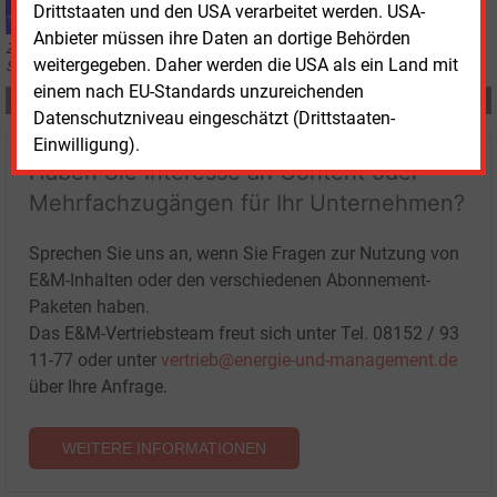
Drittstaaten und den USA verarbeitet werden. USA-
Anbieter müssen ihre Daten an dortige Behörden
Zu viele Batteriespeicher und Rechenzentren wollen gleichzeitig ans
weitergegeben. Daher werden die USA als ein Land mit
Stromnetz. Doch es gibt Lösungsvorschläge
.
einem nach EU-Standards unzureichenden
Teilen:
Datenschutzniveau eingeschätzt (Drittstaaten-
Einwilligung).
Haben Sie Interesse an Content oder
Mehrfachzugängen für Ihr Unternehmen?
Sprechen Sie uns an, wenn Sie Fragen zur Nutzung von
E&M-Inhalten oder den verschiedenen Abonnement-
Paketen haben.
Das E&M-Vertriebsteam freut sich unter Tel. 08152 / 93
11-77 oder unter
vertrieb@energie-und-management.de
über Ihre Anfrage.
WEITERE INFORMATIONEN