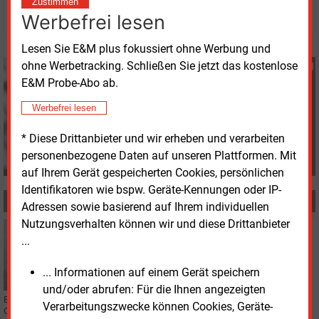
Zustimmen
© 2026 Energie & Management GmbH
Werbefrei lesen
Lesen Sie E&M plus fokussiert ohne Werbung und
ohne Werbetracking. Schließen Sie jetzt das kostenlose
Katia Meyer-Tien
E&M Probe-Abo ab.
+49 (0) 8152 9311 21
K.Meyer-Tien@energie-
Werbefrei lesen
und-management.de
* Diese Drittanbieter und wir erheben und verarbeiten
personenbezogene Daten auf unseren Plattformen. Mit
auf Ihrem Gerät gespeicherten Cookies, persönlichen
Identifikatoren wie bspw. Geräte-Kennungen oder IP-
MEHR ZUM THEMA
Adressen sowie basierend auf Ihrem individuellen
Nutzungsverhalten können wir und diese Drittanbieter
Freitag, 20.03.2026, 13:57
...
WINDKRAFT
Vergleich zu Offshore-Windpark Gennaker beendet
... Informationen auf einem Gerät speichern
Rechtsstreit
und/oder abrufen: Für die Ihnen angezeigten
Ein Vergleich zwischen dem Nabu und Skyborn soll den Streit um den
Verarbeitungszwecke können Cookies, Geräte-
Offshore-Windpark Gennaker beenden. Vereinbart wurde eine