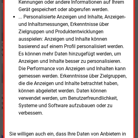
Kennungen oder andere Informationen auf Ihrem
Begleitforschung über gesetzliche Vorgaben hinaus.
Gerät gespeichert oder abgerufen werden.
Donnerstag, 29.01.2026, 08:40
... Personalisierte Anzeigen und Inhalte, Anzeigen-
WINDKRAFT OFFSHORE
und Inhaltsmessungen, Erkenntnisse über
50 Hertz und Skyborn bringen Küstenmeer-Projekt
Zielgruppen und Produktentwicklungen
voran
ausspielen: Anzeigen und Inhalte können
Die Unternehmen 50 Hertz und Skyborn Renewables haben einen
basierend auf einem Profil personalisiert werden.
Kooperationsvertrag für Bau und Betrieb von zwei Offshore-Plattformen des
Es können mehr Daten hinzugefügt werden, um
Windparks Gennaker geschlossen.
Anzeigen und Inhalte besser zu personalisieren.
Montag, 22.12.2025, 11:45
Die Performance von Anzeigen und Inhalten kann
WINDKRAFT OFFSHORE
gemessen werden. Erkenntnisse über Zielgruppen,
Windpark Gennaker genehmigt
die die Anzeigen und Inhalte betrachtet haben,
können abgeleitet werden. Daten können
verwendet werden, um Benutzerfreundlichkeit,
Mit 976,5 MW geplanter Leistung soll der Windpark Gennaker in der Ostsee
soviel Strom erzeugen wie ein Kernkraftwerk. Nun ist ein weiterer
Systeme und Software aufzubauen oder zu
Meilenstein erreicht.
verbessern.
Mittwoch, 8.10.2025, 08:47
AUS DER ZEITUNG
Sie willigen auch ein, dass Ihre Daten von Anbietern in
Kein Netzanschluss unter dieser Nummer