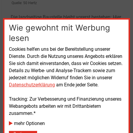
Quelle: 50 Hertz
Die landseitige Baustelle bleibt vorerst bestehen: Hier
ist eine weitere Horizontalspülbohrung landeinwärts
Wie gewohnt mit Werbung
geplant. Der Bauantrag für die Verlegung der
lesen
Landkabel zwischen Dierhagen und Gnewitz
(Landkreis Rostock) befinde sich derzeit im
Cookies helfen uns bei der Bereitstellung unserer
Genehmigungsverfahren, teilt 50
Hertz mit.
Dienste. Durch die Nutzung unseres Angebots erklären
Sie sich damit einverstanden, dass wir Cookies setzen.
Der Windpark Gennaker ist 15 Kilometer nördlich der
Details zu Werbe- und Analyse-Trackern sowie zum
Halbinsel Fischland-Darß-Zingst geplant. Rund um
jederzeit möglichen Widerruf finden Sie in unserer
den bereits bestehenden Windpark „Baltic 1“ will
Datenschutzerklärung
am Ende jeder Seite.
Skyborn Renewables bis 2028 mehr als 100 weitere
Offshore-Windräder mit einer Gesamtleistung von
Tracking: Zur Verbesserung und Finanzierung unseres
900 MW errichten.
Webangebots arbeiten wir mit Drittanbietern
zusammen.*
Mittwoch, 17.09.2025, 16:57 Uhr
mehr Optionen
Katia Meyer-Tien