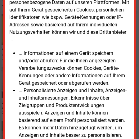
personenbezogene Daten auf unseren Plattformen. Mit
verläuft zwischen Wolmirstedt und Könnern in Sachsen-Anhalt.
auf Ihrem Gerät gespeicherten Cookies, persönlichen
Identifikatoren wie bspw. Geräte-Kennungen oder IP-
Dienstag, 18.03.2025, 13:36
STROMNETZ
Adressen sowie basierend auf Ihrem individuellen
Weiterer Abschnitt des Südostlinks genehmigt
Nutzungsverhalten können wir und diese Drittanbieter
...
Weitere 95 Kilometer des Südostlinks wurden von der Bundesnetzagentur
... Informationen auf einem Gerät speichern
genehmigt. Diese verlaufen als Gleichstrom-Erdkabel von Sachsen-Anhalt
über Sachsen nach Thüringen.
und/oder abrufen: Für die Ihnen angezeigten
Verarbeitungszwecke können Cookies, Geräte-
Montag, 10.03.2025, 14:50
Kennungen oder andere Informationen auf Ihrem
STROMNETZ
Gerät gespeichert oder abgerufen werden.
50 Hertz steigert Investitionen für stabile Netze
... Personalisierte Anzeigen und Inhalte, Anzeigen-
und Inhaltsmessungen, Erkenntnisse über
Der Übertragungsnetzbetreiber 50
Hertz investiert bis 2028 rund
Zielgruppen und Produktentwicklungen
23
Milliarden Euro in seine Infrastruktur. Der Finanzierungsplan sieht
60
Prozent Fremdkapital vor.
ausspielen: Anzeigen und Inhalte können
basierend auf einem Profil personalisiert werden.
Dienstag, 28.01.2025, 13:02
Es können mehr Daten hinzugefügt werden, um
STROMNETZ
Anzeigen und Inhalte besser zu personalisieren.
Weitere Bauleistungen für Südostlink vergeben