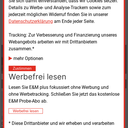
Sie sich damit einverstanden, dass wir Cookies setzen.
Details zu Werbe- und Analyse-Trackern sowie zum
Dienstag, 22.07.2025, 17:01 Uhr
jederzeit möglichen Widerruf finden Sie in unserer
dpa
Datenschutzerklärung
am Ende jeder Seite.
© 2026 Energie & Management GmbH
Tracking: Zur Verbesserung und Finanzierung unseres
Webangebots arbeiten wir mit Drittanbietern
zusammen.*
dpa
+49 (0) 8152 9311 0
mehr Optionen
info@energie-und-management.de
Zustimmen
Werbefrei lesen
MEHR ZUM THEMA
Lesen Sie E&M plus fokussiert ohne Werbung und
ohne Werbetracking. Schließen Sie jetzt das kostenlose
Montag, 31.03.2025, 12:19
E&M Probe-Abo ab.
STROMNETZ
Genehmigung für vorletzten Abschnitt des
Werbefrei lesen
Südostlinks
* Diese Drittanbieter und wir erheben und verarbeiten
Die Bundesnetzagentur hat heute das achte von neun
Planfeststellungsverfahren für den Südostlink beendet. Der Abschnitt A1