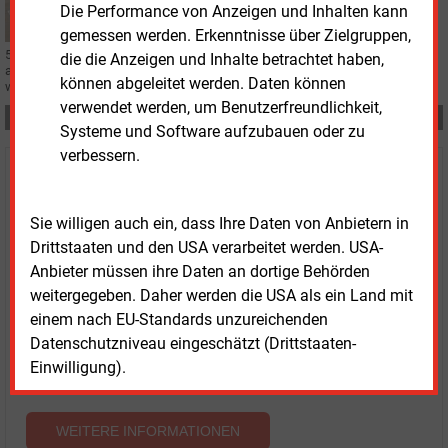
Die Performance von Anzeigen und Inhalten kann
gemessen werden. Erkenntnisse über Zielgruppen,
50 Hertz hat die Tiefbauleistungen für den gesamten sachsen-
die die Anzeigen und Inhalte betrachtet haben,
anhaltinischen Abschnitt des Großprojektes vergeben. Doch noch heißt es
können abgeleitet werden. Daten können
warten.
verwendet werden, um Benutzerfreundlichkeit,
Teilen:
Systeme und Software aufzubauen oder zu
verbessern.
Haben Sie Interesse an Content oder
Mehrfachzugängen für Ihr Unternehmen?
Sie willigen auch ein, dass Ihre Daten von Anbietern in
Drittstaaten und den USA verarbeitet werden. USA-
Sprechen Sie uns an, wenn Sie Fragen zur Nutzung von
Anbieter müssen ihre Daten an dortige Behörden
E&M-Inhalten oder den verschiedenen Abonnement-
weitergegeben. Daher werden die USA als ein Land mit
Paketen haben.
einem nach EU-Standards unzureichenden
Das E&M-Vertriebsteam freut sich unter Tel. 08152 / 93
Datenschutzniveau eingeschätzt (Drittstaaten-
11-77 oder unter
vertrieb@energie-und-management.de
Einwilligung).
über Ihre Anfrage.
WEITERE INFORMATIONEN