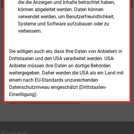
die die Anzeigen und Inhalte betrachtet haben,
Teilen:
können abgeleitet werden. Daten können
verwendet werden, um Benutzerfreundlichkeit,
Haben Sie Interesse an Content oder
Systeme und Software aufzubauen oder zu
Mehrfachzugängen für Ihr Unternehmen?
verbessern.
Sprechen Sie uns an, wenn Sie Fragen zur Nutzung von
Sie willigen auch ein, dass Ihre Daten von Anbietern in
E&M-Inhalten oder den verschiedenen Abonnement-
Drittstaaten und den USA verarbeitet werden. USA-
Paketen haben.
Anbieter müssen ihre Daten an dortige Behörden
Das E&M-Vertriebsteam freut sich unter Tel. 08152 / 93
weitergegeben. Daher werden die USA als ein Land mit
11-77 oder unter
vertrieb@energie-und-management.de
einem nach EU-Standards unzureichenden
über Ihre Anfrage.
Datenschutzniveau eingeschätzt (Drittstaaten-
Einwilligung).
WEITERE INFORMATIONEN
Produkte