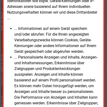
Identifikatoren wie bspw. Geräte-Kennungen oder IP-
FINANZIERUNG
Adressen sowie basierend auf Ihrem individuellen
Fonds für Bürgerenergie-Projekte
Nutzungsverhalten können wir und diese Drittanbieter
...
Nordrhein-Westfalen hat einen „Bürgerenergiefonds“ eingerichtet. Für
Erneuerbare-Energien-Projekte stehen jeweils bis zu 300.000 Euro bereit.
... Informationen auf einem Gerät speichern
und/oder abrufen: Für die Ihnen angezeigten
Mittwoch, 31.07.2024, 12:47
PHOTOVOLTAIK
Verarbeitungszwecke können Cookies, Geräte-
Klage: Werbung für große Balkon-PV oft irreführend
Kennungen oder andere Informationen auf Ihrem
Gerät gespeichert oder abgerufen werden.
... Personalisierte Anzeigen und Inhalte, Anzeigen-
Steckersolar-Geräte für den Balkon oder anderswo gehen derzeit wie
geschnitten Brot, und Online-Kaufhäuser springen auf den Zug auf. Nicht
und Inhaltsmessungen, Erkenntnisse über
immer ganz seriös, meinen Verbraucherschützer.
Zielgruppen und Produktentwicklungen
ausspielen: Anzeigen und Inhalte können
Freitag, 26.01.2024, 09:23
basierend auf einem Profil personalisiert werden.
KLIMASCHUTZ
Verbraucherzentrale gibt Tipps zum CO2-Preis
Es können mehr Daten hinzugefügt werden, um
Anzeigen und Inhalte besser zu personalisieren.
Die Performance von Anzeigen und Inhalten kann
Die Verbraucherzentrale Nordrhein-Westfalen gibt Tipps zur Berechnung der
gemessen werden. Erkenntnisse über Zielgruppen,
Heizkosten, die auch den steigenden CO2-Preis berücksichtigen.