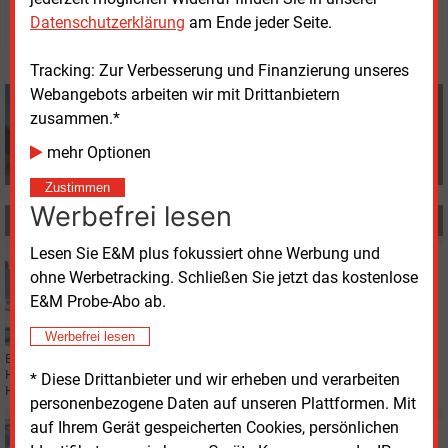
© 2026 Energie & Management GmbH
Datenschutzerklärung
am Ende jeder Seite.
Tracking: Zur Verbesserung und Finanzierung unseres
Webangebots arbeiten wir mit Drittanbietern
Volker Stephan
zusammen.*
+49 (0) 8152 9311 0
info@energie-und-management.de
mehr Optionen
Zustimmen
Werbefrei lesen
MEHR ZUM THEMA
Lesen Sie E&M plus fokussiert ohne Werbung und
Donnerstag, 2.01.2025, 12:48
ohne Werbetracking. Schließen Sie jetzt das kostenlose
WÄRME
E&M Probe-Abo ab.
Verunsicherung beim Heizungsgesetz bremst
Sanierung
Werbefrei lesen
Eine Umfrage der Initiative Klimaneutrales Deutschland (IKND) zeigt, dass
Hausbesitzer wegen der unsicheren politischen Rahmen beim
* Diese Drittanbieter und wir erheben und verarbeiten
Heizungsgesetz wichtige Sanierungen aufschieben.
personenbezogene Daten auf unseren Plattformen. Mit
auf Ihrem Gerät gespeicherten Cookies, persönlichen
Freitag, 6.12.2024, 17:04