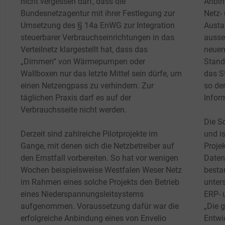
nicht vergessen darf, dass die
Anbin
Bundesnetzagentur mit ihrer Festlegung zur
Netz-
Umsetzung des § 14a EnWG zur Integration
Austa
steuerbarer Verbrauchseinrichtungen in das
ausse
Verteilnetz klargestellt hat, dass das
neuen 
„Dimmen“ von Wärmepumpen oder
Standa
Wallboxen nur das letzte Mittel sein dürfe, um
das S
einen Netzengpass zu verhindern. Zur
so der
täglichen Praxis darf es auf der
Infor
Verbrauchsseite nicht werden.
Die Sc
Derzeit sind zahlreiche Pilotprojekte im
und i
Gange, mit denen sich die Netzbetreiber auf
Proje
den Ernstfall vorbereiten. So hat vor wenigen
Daten
Wochen beispielsweise Westfalen Weser Netz
besta
im Rahmen eines solche Projekts den Betrieb
unter
eines Niederspannungsleitsystems
ERP- 
aufgenommen. Voraussetzung dafür war die
„Die 
erfolgreiche Anbindung eines von Envelio
Entwi