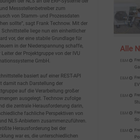
dungen der NLS an die ERP-Systeme der
 und Messstellenbetreiber zum
usch von Stamm- und Prozessdaten
hen sollte“, sagt Frank Technow. Mit der
Schnittstelle liege nun ein einheitlicher
rd vor, der eine stabile Grundlage für
teuern in der Niederspannung schaffe,
Alle 
 Leiter der Projektgruppe von der IVU
Fre
mationssysteme GmbH.
E&M
Ga
Sp
hnittstelle basiert auf einer REST-API
Fre
E&M
st damit nach Darstellung der
EV
ktgruppe auf die Verarbeitung großer
Ös
Fre
E&M
mengen ausgelegt. Technow zufolge
St
nd die zentrale Herausforderung darin,
Fö
Fre
schiedliche fachliche Perspektiven von
E&M
So
und NLS-Anbietern zusammenzuführen.
größte Herausforderung bei der
Fre
E&M
cklung war es, die unterschiedlichen
Po