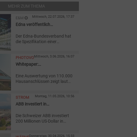
MEHR ZUM THEMA
Mittwoch, 22.07.2026, 17:37
E&M
Edna veröffentlich
IT
Standardschnittstelle für
Der Edna-Bundesverband hat
Steuerung von Anlagen
die Spezifikation einer
Standardschnittstelle
zwischen ERP-Systemen und
Mittwoch, 3.06.2026, 16:07
PHOTOVOLTAIK
Niederspannungsleitsystemen
veröffentlicht.
Whitepaper:
Niederspannungsnetze
Eine Auswertung von 110.000
verkraften weiteren PV-
Hausanschlüssen zeigt laut
Ausbau
E3/DC auch an einem
sonnenreichen
Montag, 11.05.2026, 10:56
STROM
Pfingstwochenende keine
flächendeckende Überlastung
ABB investiert in
der Niederspannungsnetze.
Mittelspannungstechnik
Die Schweizer ABB investiert
200 Millionen US-Dollar in
europäische
Produktionsstandorte für
Donnerstag, 30.04.2026, 15:33