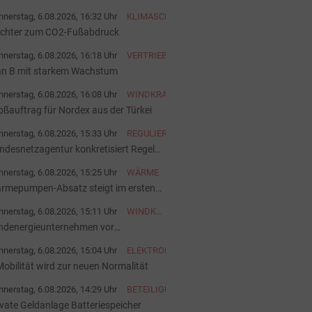
rück
nerstag, 6.08.2026, 16:32 Uhr
KLIMASCHUTZ
ichter zum CO2-Fußabdruck
nerstag, 6.08.2026, 16:18 Uhr
VERTRIEB
an B mit starkem Wachstum
nerstag, 6.08.2026, 16:08 Uhr
WINDKRAFT
oßauftrag für Nordex aus der Türkei
nerstag, 6.08.2026, 15:33 Uhr
REGULIERUNG
ndesnetzagentur konkretisiert Regeln
 Batteriespeichern
nerstag, 6.08.2026, 15:25 Uhr
WÄRME
rmepumpen-Absatz steigt im ersten
lbjahr deutlich
nerstag, 6.08.2026, 15:11 Uhr
WINDKRAFT
ONSHORE
ndenergieunternehmen vor
gentümerwechsel
nerstag, 6.08.2026, 15:04 Uhr
ELEKTROFAHRZEUGE
Mobilität wird zur neuen Normalität
nerstag, 6.08.2026, 14:29 Uhr
BETEILIGUNG
ivate Geldanlage Batteriespeicher