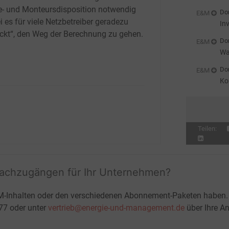
e- und Monteursdisposition notwendig
Don
E&M
ei es für viele Netzbetreiber geradezu
In
ückt“, den Weg der Berechnung zu gehen.
En
Don
E&M
Wa
sc
Don
E&M
Ko
ge
Teilen:
fachzugängen für Ihr Unternehmen?
M-Inhalten oder den verschiedenen Abonnement-Paketen haben.
-77 oder unter
vertrieb@energie-und-management.de
über Ihre An