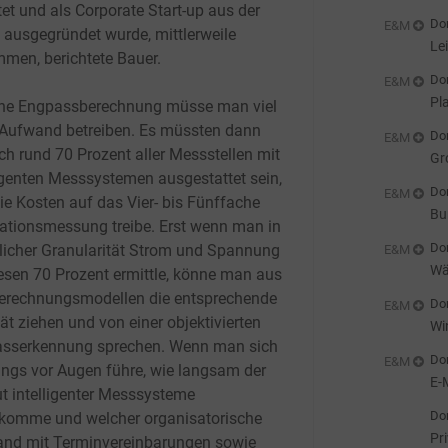
tet und als Corporate Start-up aus der
zu
Don
E&M
ausgegründet wurde, mittlerweile
Le
men, berichtete Bauer.
Don
E&M
Pl
ine Engpassberechnung müsse man viel
Aufwand betreiben. Es müssten dann
Don
E&M
ch rund 70 Prozent aller Messstellen mit
Gr
ligenten Messsystemen ausgestattet sein,
Don
E&M
ie Kosten auf das Vier- bis Fünffache
Bu
tationsmessung treibe. Erst wenn man in
zu
Don
licher Granularität Strom und Spannung
E&M
Wä
iesen 70 Prozent ermittle, könne man aus
Ha
erechnungsmodellen die entsprechende
Don
E&M
ät ziehen und von einer objektivierten
Wi
sserkennung sprechen. Wenn man sich
Ei
Don
E&M
dings vor Augen führe, wie langsam der
E-
ut intelligenter Messsysteme
Don
komme und welcher organisatorische
Pr
nd mit Terminvereinbarungen sowie