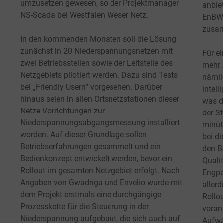
umzusetzen gewesen, so der Projektmanager
anbie
NS-Scada bei Westfalen Weser Netz.
EnBW 
zusam
In den kommenden Monaten soll die Lösung
zunächst in 20 Niederspannungsnetzen mit
Für e
zwei Betriebsstellen sowie der Leitstelle des
mehr 
Netzgebiets pilotiert werden. Dazu sind Tests
nämli
bei „Friendly Usern“ vorgesehen. Darüber
intel
hinaus seien in allen Ortsnetzstationen dieser
was d
Netze Vorrichtungen zur
der S
Niederspannungsabgangsmessung installiert
minüt
worden. Auf dieser Grundlage sollen
bei d
Betriebserfahrungen gesammelt und ein
den B
Bedienkonzept entwickelt werden, bevor ein
Qualit
Rollout im gesamten Netzgebiet erfolgt. Nach
Engpa
Angaben von Gwadriga und Envelio wurde mit
aller
dem Projekt erstmals eine durchgängige
Rollo
Prozesskette für die Steuerung in der
voran
Niederspannung aufgebaut, die sich auch auf
Aufwa