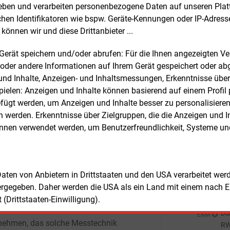
rheben und verarbeiten personenbezogene Daten auf unseren Plat
we
sserkennung über Messtechnik oder
Fre
chen Identifikatoren wie bspw. Geräte-Kennungen oder IP-Adres
Berechnung erfolgen soll. Für beide Wege
We
können wir und diese Drittanbieter ...
as Forum Netztechnik/Netzbetrieb beim
Fre
E&M
ls Regelsetzer die Tür geöffnet.
AB
m Gerät speichern und/oder abrufen: Für die Ihnen angezeigten 
St
oder andere Informationen auf Ihrem Gerät gespeichert oder ab
Fre
E&M
ssermittlung eher durch Messung als
n und Inhalte, Anzeigen- und Inhaltsmessungen, Erkenntnisse übe
St
 Berechnung
elen: Anzeigen und Inhalte können basierend auf einem Profil p
Al
Fre
E&M
ügt werden, um Anzeigen und Inhalte besser zu personalisiere
Fr
Überzeugung von Frank Bauer von
werden. Erkenntnisse über Zielgruppen, die die Anzeigen und I
t ist eine Stationsmessung der
önnen verwendet werden, um Benutzerfreundlichkeit, Systeme u
Fre
E&M
chste Weg. Innerhalb von einer halben
„S
e lasse sich eine Ortsnetzstation
Pa
Fre
E&M
lisieren, rechnete er beim Event in der
De
tadt vor. Es sei gar nicht so kompliziert
 Daten von Anbietern in Drittstaaten und den USA verarbeitet we
si
Don
ur relativ einfache Messtechnik
E&M
ergegeben. Daher werden die USA als ein Land mit einem nach 
Hi
erlich. Mit rund 150
(Drittstaaten-Einwilligung).
lnetzbetreibern arbeite das
Don
E&M
nehmen, das solche Messtechnik
RW