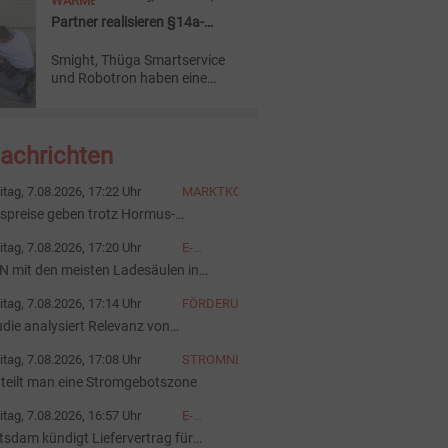
WÄRME
Mittelspannungstechnik und
Netzautomatisierung. Auch
Partner realisieren §14a-
nach Deutschland soll Geld
Steuerkette im Netzbetrieb
fließen.
Smight, Thüga Smartservice
und Robotron haben eine
vollständige §14a-Steuerkette
im Realbetrieb umgesetzt –
von der Engpasserkennung bis
Nachrichten
zur Steuerung im Feld.
itag, 7.08.2026, 17:22 Uhr
MARKTKOMMENTAR
spreise geben trotz Hormus-
annungen nach
itag, 7.08.2026, 17:20 Uhr
E-
FAHRZEUGE
N mit den meisten Ladesäulen in
terreich
itag, 7.08.2026, 17:14 Uhr
FÖRDERUNG
udie analysiert Relevanz von
rderinstrumenten
itag, 7.08.2026, 17:08 Uhr
STROMNETZ
 teilt man eine Stromgebotszone
itag, 7.08.2026, 16:57 Uhr
E-
FAHRZEUGE
tsdam kündigt Liefervertrag für