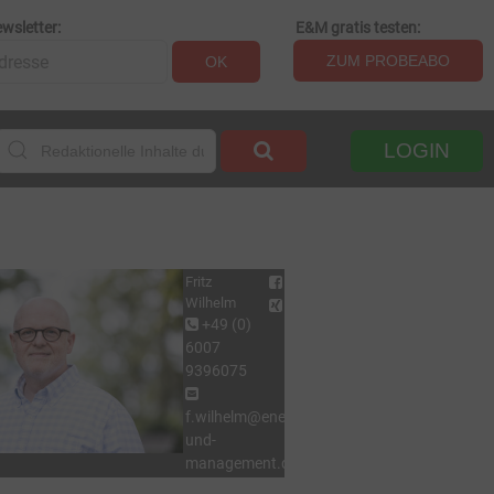
wsletter:
E&M gratis testen:
ZUM PROBEABO
OK
LOGIN
Fritz
Wilhelm
+49 (0)
6007
9396075
f.wilhelm@energie-
und-
management.de