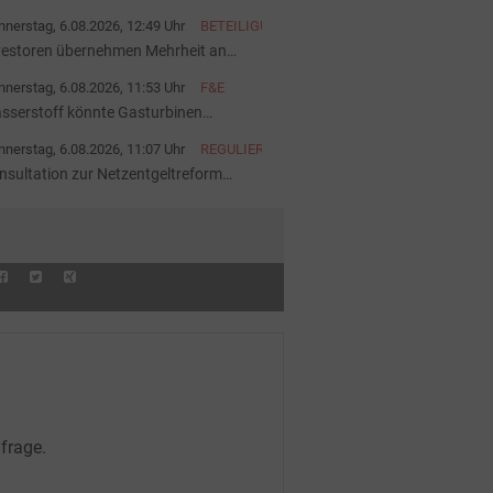
nerstag, 6.08.2026, 12:49 Uhr
BETEILIGUNG
vestoren übernehmen Mehrheit an
pal-Anlagenportfolio
nerstag, 6.08.2026, 11:53 Uhr
F&E
sserstoff könnte Gasturbinen
hneller altern lassen
nerstag, 6.08.2026, 11:07 Uhr
REGULIERUNG
nsultation zur Netzentgeltreform
startet
frage.