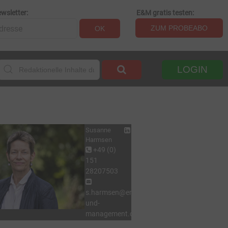
wsletter:
E&M gratis testen:
ZUM PROBEABO
OK
LOGIN
Susanne
Harmsen
+49 (0)
151
28207503
s.harmsen@energie-
und-
management.de