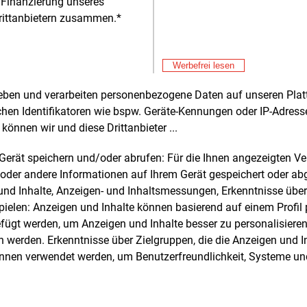
 Finanzierung unseres
entlicht
Mit
rittanbietern zusammen.*
E&M
Fa
r zukünftige Investitionen nötigen Mittel
pr
Mit
E&M
Amprion als „Frequent Issuer“ am
Werbefrei lesen
Kf
almarkt mit überwiegend nachhaltigen
Mit
zinstrumenten einwerben. Zur
rheben und verarbeiten personenbezogene Daten auf unseren Plat
E&M
DE
erung der Transparenz für seine
chen Identifikatoren wie bspw. Geräte-Kennungen oder IP-Adres
He
toren veröffentlicht Amprion den ersten
können wir und diese Drittanbieter ...
Mit
E&M
 Finance Investor Report, der die
In
m Gerät speichern und/oder abrufen: Für die Ihnen angezeigten 
htspflichten der Green Bond Principles
Mit
E&M
oder andere Informationen auf Ihrem Gerät gespeichert oder ab
 erfüllt und gemäß dem Green Finance
Wi
n und Inhalte, Anzeigen- und Inhaltsmessungen, Erkenntnisse übe
works von Amprion jährlich erscheint.
sc
elen: Anzeigen und Inhalte können basierend auf einem Profil p
Mit
E&M
ügt werden, um Anzeigen und Inhalte besser zu personalisiere
Ko
reen Finance Investor Report bietet den
Sä
werden. Erkenntnisse über Zielgruppen, die die Anzeigen und I
toren der grünen Anleihen von Amprion
Mit
E&M
önnen verwendet werden, um Benutzerfreundlichkeit, Systeme u
sende Informationen über die
Mi
erechte Verwendung der Mittel. Die
Mit
hnung und die Allokation dieser Mittel
Za