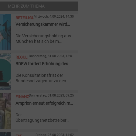
MEHR ZUM THEMA
Mittwoch, 4.09.2024, 14:30
BETEILIGUNG
Versicherungskammer wird
Anteilseigner an Amprion
Die Versicherungsholding aus
München hat sich beim
Amprion-Eigentümer
M
31 Beteiligungsgesellschaft
Donnerstag, 31.08.2023, 15:01
REGULIERUNG
eingekauft.
BDEW fordert Erhöhung des
Eigenkapital-Zinssatzes
Die Konsultationsfrist der
Bundesnetzagentur zu den
Eckpunkten zur Einführung
eines neuen Eigenkapital-
Donnerstag, 31.08.2023, 09:25
FINANZIERUNG
Zinssatzes für neue
Investitionen ist beendet. Die
Amprion erneut erfolgreich mit
Branche nennt ihre Wünsche.
grüner Anleihe
Der
Übertragungsnetzbetreiber
Amprion hat am
internationalen Kapitalmarkt
Freitag, 25.08.2023, 14:52