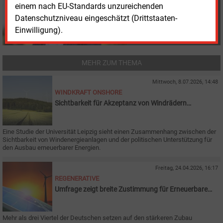
und-management.de
einem nach EU-Standards unzureichenden
Datenschutzniveau eingeschätzt (Drittstaaten-
Einwilligung).
MEHR ZUM THEMA
Mittwoch, 8.07.2026, 14:48
WINDKRAFT ONSHORE
Sichtbarkeit für Akzeptanz von Windrädern
wesentlich
Eine Studie der Universität Leipzig sieht einen Zusammenhang zwischen der
Sichtbarkeit von Windenergieanlagen und der politischen Unterstützung für
den Ausbau erneuerbarer Energien.
Freitag, 24.04.2026, 16:17
REGENERATIVE
Umfrage zeigt breite Zustimmung für Erneuerbare
und Solarparks
Mehr als drei Viertel der Deutschen setzen auf den stärkeren Zubau