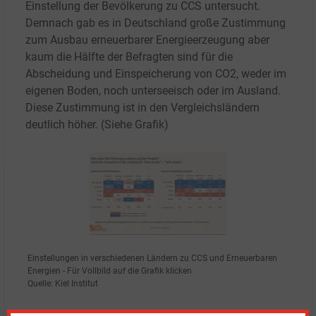
Einstellung der Bevölkerung zu CCS untersucht.
Demnach gab es in Deutschland große Zustimmung
zum Ausbau erneuerbarer Energieerzeugung aber
kaum die Hälfte der Befragten sind für die
Abscheidung und Einspeicherung von CO2, weder im
eigenen Boden, noch unterseeisch oder im Ausland.
Diese Zustimmung ist in den Vergleichsländern
deutlich höher. (Siehe Grafik)
Einstellungen in verschiedenen Ländern zu CCS und Erneuerbaren
Energien - Für Vollbild auf die Grafik klicken
Quelle: Kiel Institut