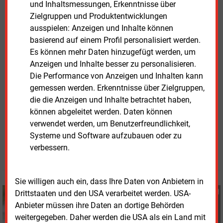
und Inhaltsmessungen, Erkenntnisse über
Umgebung.
Zielgruppen und Produktentwicklungen
ausspielen: Anzeigen und Inhalte können
Ebenso wichtig sei es, Raum für Fragen und
basierend auf einem Profil personalisiert werden.
Diskussionen zu schaffen und auch kritische
Es können mehr Daten hinzugefügt werden, um
Stimmen einzubeziehen. Die CMA sieht in solchen
Anzeigen und Inhalte besser zu personalisieren.
Dialogformaten einen möglichen Baustein, um
Die Performance von Anzeigen und Inhalten kann
gesellschaftliche Voraussetzungen für den Ausbau
gemessen werden. Erkenntnisse über Zielgruppen,
von CCS-Technologien zu schaffen.
die die Anzeigen und Inhalte betrachtet haben,
können abgeleitet werden. Daten können
verwendet werden, um Benutzerfreundlichkeit,
Donnerstag, 12.03.2026, 15:13 Uhr
Systeme und Software aufzubauen oder zu
Susanne Harmsen
verbessern.
© 2026 Energie & Management GmbH
Sie willigen auch ein, dass Ihre Daten von Anbietern in
Susanne Harmsen
Drittstaaten und den USA verarbeitet werden. USA-
+49 (0) 151 28207503
Anbieter müssen ihre Daten an dortige Behörden
s.harmsen@energie-
weitergegeben. Daher werden die USA als ein Land mit