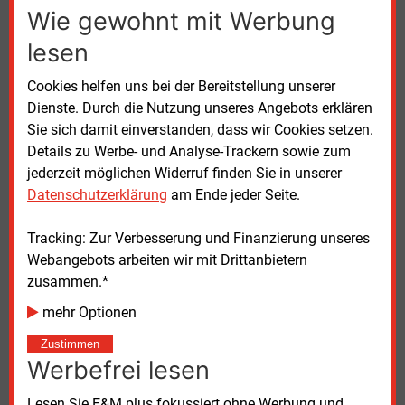
Erfahrungen mit Bürgerdialogen
Wie gewohnt mit Werbung
lesen
Über Erfahrungen aus der Unternehmenspraxis
berichteten unter anderem Annett Heibel und Ira
Cookies helfen uns bei der Bereitstellung unserer
Roschlau von der Beratungsorganisation Denkraum
Dienste. Durch die Nutzung unseres Angebots erklären
Ost. Sie stellten Ergebnisse aus Bürgerdialogen vor,
Sie sich damit einverstanden, dass wir Cookies setzen.
die im Zusammenhang mit einem CCS-Vorhaben des
Details zu Werbe- und Analyse-Trackern sowie zum
Zementwerks von Cemex in Rüdersdorf bei Berlin
jederzeit möglichen Widerruf finden Sie in unserer
durchgeführt wurden. Bei dem Projekt mit dem
Datenschutzerklärung
am Ende jeder Seite.
Namen „CO2LLECT“ plant das Unternehmen, jährlich
rund 1,3 Millionen Tonnen CO2 aus der
Tracking: Zur Verbesserung und Finanzierung unseres
Zementproduktion abzuscheiden.
Webangebots arbeiten wir mit Drittanbietern
Die Abscheidung soll mit einer Anlage des
zusammen.*
Industriegaseherstellers Linde erfolgen.
mehr Optionen
Dabei kommt ein adsorptiv-kryogenes Verfahren zum
Zustimmen
Einsatz. Anschließend soll das CO2 per Bahn zu
Werbefrei lesen
einem Sammelpunkt an der Küste transportiert und
von dort zu geologischen Speicherstätten in der
Lesen Sie E&M plus fokussiert ohne Werbung und