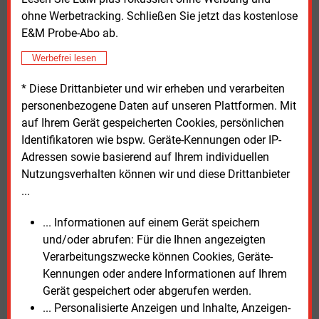
Nordsee verschifft werden. Das Unternehmen plant
ohne Werbetracking. Schließen Sie jetzt das kostenlose
eine finale Investitionsentscheidung im Jahr 2027.
E&M Probe-Abo ab.
Die Inbetriebnahme der Anlage ist derzeit für 2030
Werbefrei lesen
vorgesehen. In Dialogveranstaltungen mit
Bürgerinnen und Bürgern wurden vor allem Fragen zu
* Diese Drittanbieter und wir erheben und verarbeiten
möglichen Kostenfolgen sowie zu Verkehrs- und
personenbezogene Daten auf unseren Plattformen. Mit
Staubbelastungen gestellt.
auf Ihrem Gerät gespeicherten Cookies, persönlichen
Identifikatoren wie bspw. Geräte-Kennungen oder IP-
Dialogformate tragen bei, Gerüchten und
Adressen sowie basierend auf Ihrem individuellen
Fehlinformationen vorzubeugen, betonte Florian
Nutzungsverhalten können wir und diese Drittanbieter
Kleinwächter. Er organisierte Dialogforen für den
...
Baustoffkonzern Holcim. Zu seinen zentralen
Empfehlungen zählt eine frühzeitige Information der
... Informationen auf einem Gerät speichern
Öffentlichkeit bereits in der Planungsphase eines
und/oder abrufen: Für die Ihnen angezeigten
Projekts. Veranstaltungen sollten ausreichend lange
Verarbeitungszwecke können Cookies, Geräte-
im Voraus angekündigt und über unterschiedliche
Kennungen oder andere Informationen auf Ihrem
Kanäle kommuniziert werden, etwa über lokale
Gerät gespeichert oder abgerufen werden.
Medien, soziale Netzwerke oder
... Personalisierte Anzeigen und Inhalte, Anzeigen-
Informationsschreiben an Haushalte in der