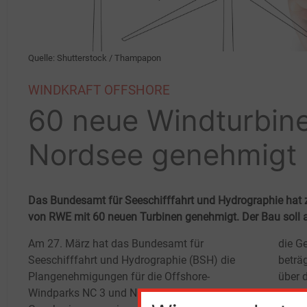
Quelle: Shutterstock / Thampapon
WINDKRAFT OFFSHORE
60 neue Windturbine
Nordsee genehmigt
Das Bundesamt für Seeschifffahrt und Hydrographie hat 
von RWE mit 60 neuen Turbinen genehmigt. Der Bau soll 
Am 27. März hat das Bundesamt für
die G
Seeschifffahrt und Hydrographie (BSH) die
beträ
Plangenehmigungen für die Offshore-
über 
Windparks NC
3 und NC
4 erteilt. Die
und d