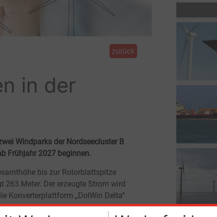
zurück
n in der
zwei Windparks der Nordseecluster B
ab Frühjahr 2027 beginnen.
esamthöhe bis zur Rotorblattspitze
gt 263
Meter. Der erzeugte Strom wird
die Konverterplattform „DolWin Delta“
as Netzanbindungssystem NOR-3-2 ins