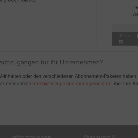
we
Fre
We
Teilen:
fachzugängen für Ihr Unternehmen?
M-Inhalten oder den verschiedenen Abonnement-Paketen haben.
-77 oder unter
vertrieb@energie-und-management.de
über Ihre An
Informationen
Werbung &