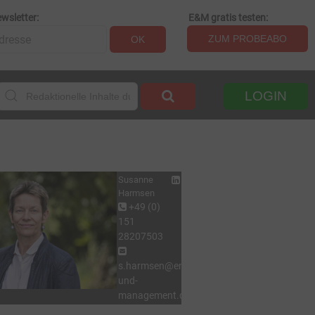
wsletter:
E&M gratis testen:
ZUM PROBEABO
OK
LOGIN
Susanne
Harmsen
+49 (0)
151
28207503
s.harmsen@energie-
und-
management.de