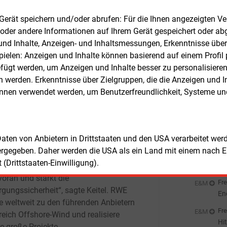
El
illiarden kWh Strom erzeugen, der
Fre
E&M
m Gerät speichern und/oder abrufen: Für die Ihnen angezeigten 
sondere der Dekarbonisierung
En
oder andere Informationen auf Ihrem Gerät gespeichert oder ab
rieller Kunden dienen soll. Dazu zählt
Er
Fre
n und Inhalte, Anzeigen- und Inhaltsmessungen, Erkenntnisse übe
Amazon, für das RWE kürzlich einen
St
elen: Anzeigen und Inhalte können basierend auf einem Profil p
abnahmevertrag über 110
MW aus dem
So
ügt werden, um Anzeigen und Inhalte besser zu personalisiere
eecluster B unterzeichnete.
Fre
E&M
werden. Erkenntnisse über Zielgruppen, die die Anzeigen und I
EV
an
önnen verwendet werden, um Benutzerfreundlichkeit, Systeme u
s Keitel, Chief Technology Officer von
Fre
E&M
ffshore Wind, erklärte, dass die
So
migungen „die Ampeln auf Grün“
Au
Fre
E&M
zt hätten und der Ausbau der Offshore-
Be
 Daten von Anbietern in Drittstaaten und den USA verarbeitet we
nergie an der deutschen Küste nun
Ho
ergegeben. Daher werden die USA als ein Land mit einem nach 
esetzt werden könne. „Mit dem
Fre
E&M
(Drittstaaten-Einwilligung).
eecluster treibt RWE die Energiewende
Ce
Ni
voran und stärkt die
Fre
E&M
rgungssicherheit“, sagte Keitel. RWE
En
e weltweit zu den führenden Anbietern
de
Fre
E&M
reich Offshore-Wind und realisiere
Hi
e große Projekte.