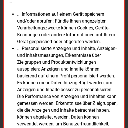
...
Der Stromanbieter Plan B Net Zero AG aus der Schweiz
hat nach eigenen Angaben seine Kundenzahl verdoppelt.
... Informationen auf einem Gerät speichern
und/oder abrufen: Für die Ihnen angezeigten
Verarbeitungszwecke können Cookies, Geräte-
Kennungen oder andere Informationen auf Ihrem
Gerät gespeichert oder abgerufen werden.
E&M
... Personalisierte Anzeigen und Inhalte, Anzeigen-
und Inhaltsmessungen, Erkenntnisse über
WINDKRAFT
Zielgruppen und Produktentwicklungen
ausspielen: Anzeigen und Inhalte können
basierend auf einem Profil personalisiert werden.
Es können mehr Daten hinzugefügt werden, um
Anzeigen und Inhalte besser zu personalisieren.
Die Performance von Anzeigen und Inhalten kann
gemessen werden. Erkenntnisse über Zielgruppen,
Donnerstag, 6.08.2026, 16:08 Uhr
die die Anzeigen und Inhalte betrachtet haben,
Großauftrag für Nordex aus der Türkei
können abgeleitet werden. Daten können
Die Nordex Group hat für ein Windkraftprojekt in der
verwendet werden, um Benutzerfreundlichkeit,
Türkei einen Auftrag über rund 525 MW erhalten. Der