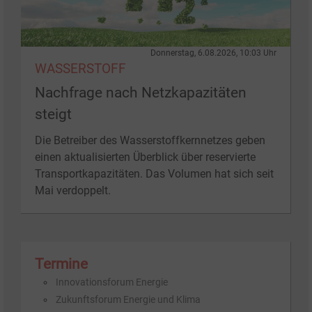
Donnerstag, 6.08.2026, 10:03 Uhr
WASSERSTOFF
Nachfrage nach Netzkapazitäten
steigt
Die Betreiber des Wasserstoffkernnetzes geben
einen aktualisierten Überblick über reservierte
Transportkapazitäten. Das Volumen hat sich seit
Mai verdoppelt.
Termine
In­no­va­ti­ons­forum En­er­gie
Zu­kunfts­forum En­er­gie und Kli­ma