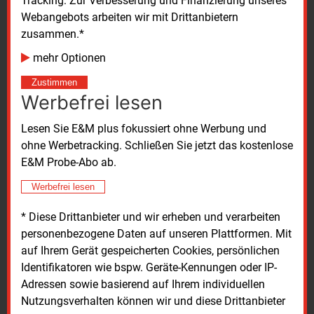
Tracking: Zur Verbesserung und Finanzierung unseres
Leichter zum CO2-Fußabdruck
Webangebots arbeiten wir mit Drittanbietern
Den CO2-Fußabdruck eines Produktes
zusammen.*
unternehmensübergreifend entlang der gesamten
mehr Optionen
Wertschöpfungskette zu bestimmen, ist herausfordernd.
Ein neuer Leitfaden soll helfen.
Zustimmen
Werbefrei lesen
Lesen Sie E&M plus fokussiert ohne Werbung und
E&M
ohne Werbetracking. Schließen Sie jetzt das kostenlose
E&M Probe-Abo ab.
VERTRIEB
Werbefrei lesen
* Diese Drittanbieter und wir erheben und verarbeiten
personenbezogene Daten auf unseren Plattformen. Mit
auf Ihrem Gerät gespeicherten Cookies, persönlichen
Identifikatoren wie bspw. Geräte-Kennungen oder IP-
Adressen sowie basierend auf Ihrem individuellen
Donnerstag, 6.08.2026, 16:18 Uhr
Nutzungsverhalten können wir und diese Drittanbieter
Plan B mit starkem Wachstum