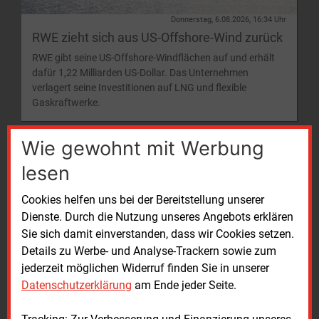
Donnerstag, 6.08.2026, 16:34 Uhr
RWE zieht sich aus US-Offshore-Wind zurück
RWE gibt seine US-Offshore-Windflächen auf und erhält
dafür 1,22 Milliarden US-Dollar. Das Unternehmen
verlagert seine Investitionen auf LNG und flexible
Gaskraftwerke.
Wie gewohnt mit Werbung
lesen
E&M
KLIMASCHUTZ
Cookies helfen uns bei der Bereitstellung unserer
Dienste. Durch die Nutzung unseres Angebots erklären
Sie sich damit einverstanden, dass wir Cookies setzen.
Details zu Werbe- und Analyse-Trackern sowie zum
jederzeit möglichen Widerruf finden Sie in unserer
Datenschutzerklärung
am Ende jeder Seite.
Donnerstag, 6.08.2026, 16:32 Uhr