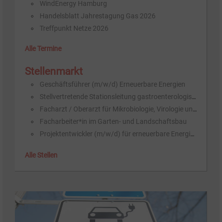
Wind­E­n­er­gy Ham­burg
Han­dels­blatt Jah­res­ta­gung Gas 2026
Treff­punkt Net­ze 2026
Alle Termine
Stellenmarkt
Geschäftsführer (m/w/d) Erneuerbare Energien
Stellvertretende Stationsleitung gastroenterologische Station I2 (m/w/d)
Facharzt / Oberarzt für Mikrobiologie, Virologie und Infektionsepidemiologie (m/w/d) in Pforzheim
Facharbeiter*in im Garten- und Landschaftsbau
Projektentwickler (m/w/d) für erneuerbare Energien
Alle Stellen