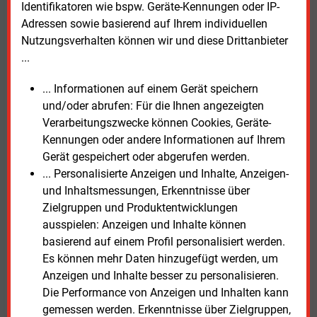
Wärmewende seien zentrale Voraussetzungen für ein
Identifikatoren wie bspw. Geräte-Kennungen oder IP-
resilientes und bezahlbares Energiesystem in Europa.
Adressen sowie basierend auf Ihrem individuellen
Nutzungsverhalten können wir und diese Drittanbieter
Nach Angaben von Tennet herrschte unter den
...
Teilnehmern Einigkeit darüber, dass die Energiewende
... Informationen auf einem Gerät speichern
eines der größten Investitionsprojekte der
und/oder abrufen: Für die Ihnen angezeigten
kommenden Jahrzehnte sei. Sie könne langfristig die
Verarbeitungszwecke können Cookies, Geräte-
Abhängigkeit von fossilen Energieimporten
Kennungen oder andere Informationen auf Ihrem
reduzieren und industrielle Wertschöpfung in Europa
Gerät gespeichert oder abgerufen werden.
stärken. Voraussetzung seien jedoch klare politische
... Personalisierte Anzeigen und Inhalte, Anzeigen-
Prioritäten, verlässliche Rahmenbedingungen und
und Inhaltsmessungen, Erkenntnisse über
eine kontinuierliche Unterstützung über
Zielgruppen und Produktentwicklungen
Legislaturperioden hinweg.
ausspielen: Anzeigen und Inhalte können
basierend auf einem Profil personalisiert werden.
Freitag, 8.05.2026, 12:32 Uhr
Es können mehr Daten hinzugefügt werden, um
Susanne Harmsen
Anzeigen und Inhalte besser zu personalisieren.
© 2026 Energie & Management GmbH
Die Performance von Anzeigen und Inhalten kann
gemessen werden. Erkenntnisse über Zielgruppen,