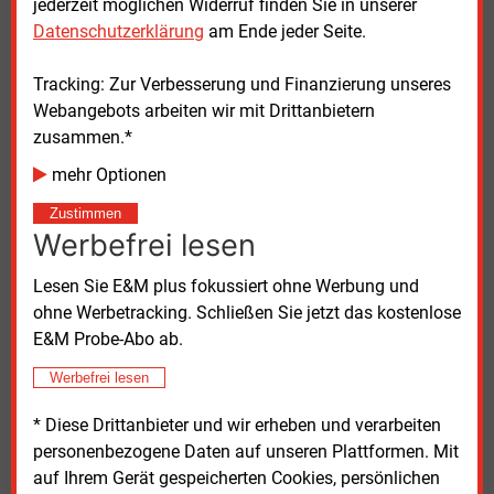
jederzeit möglichen Widerruf finden Sie in unserer
Birgit Potrafki verwies auf geopolitische Risiken und
Datenschutzerklärung
am Ende jeder Seite.
Störungen internationaler Lieferketten. Diese zeigten
die Bedeutung einer unabhängigen Stahlproduktion
Tracking: Zur Verbesserung und Finanzierung unseres
in Europa. Die Finanzvorständin der Salzgitter AG
Webangebots arbeiten wir mit Drittanbietern
forderte deshalb stabile regulatorische und
zusammen.*
finanzielle Rahmenbedingungen für Unternehmen,
mehr Optionen
die frühzeitig in die Transformation investierten.
Zustimmen
Siemens-Energy-Vorstand Tim Holt erklärte,
Werbefrei lesen
Lieferketten könnten nur dann im erforderlichen
Lesen Sie E&M plus fokussiert ohne Werbung und
Tempo ausgebaut werden, wenn Unternehmen
ohne Werbetracking. Schließen Sie jetzt das kostenlose
langfristige Planungssicherheit erhielten. Der
E&M Probe-Abo ab.
Austausch zwischen Netzbetreibern, Industrie, Politik
und Gesellschaft sei dafür entscheidend.
Werbefrei lesen
Aurelie Alemany betonte die Rolle der Elektrifizierung
* Diese Drittanbieter und wir erheben und verarbeiten
und Digitalisierung. Die Vorstandsvorsitzende von
personenbezogene Daten auf unseren Plattformen. Mit
Enercity erklärte, Speicher, intelligente Netze und die
auf Ihrem Gerät gespeicherten Cookies, persönlichen