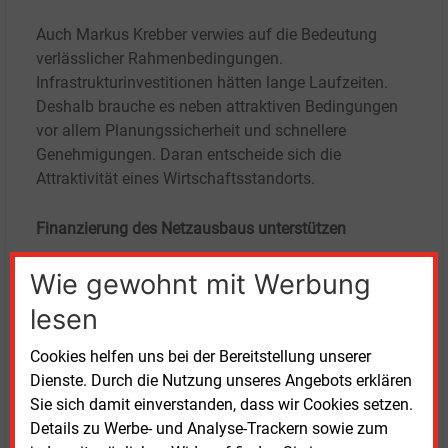
Auch Markus Krebber verwies auf die Bedeutung
verlässlicher Rahmenbedingungen.
Infrastrukturinvestitionen hätten lange Laufzeiten.
Deshalb brauche es neben attraktiven Bedingungen
vor allem Planungssicherheit und schnellere
Genehmigungen. Daran entscheide sich die
Attraktivität eines Wirtschaftsstandorts.
Finanzierung des Netzausbaus unterstützen
Wie gewohnt mit Werbung
Christian Sewing sprach von einem
„Finanzierungsmarathon“ für Netze,
lesen
Energieversorgung und industrielle Transformation.
Nach Angaben des Deutsche-Bank-Chefs sei
Cookies helfen uns bei der Bereitstellung unserer
ausreichend Kapital vorhanden. Voraussetzung sei
Dienste. Durch die Nutzung unseres Angebots erklären
jedoch, Prozesse zu vereinfachen und die Umsetzung
Sie sich damit einverstanden, dass wir Cookies setzen.
deutlich zu beschleunigen.
Details zu Werbe- und Analyse-Trackern sowie zum