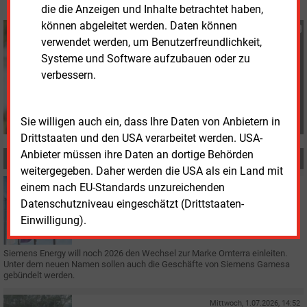
die die Anzeigen und Inhalte betrachtet haben,
können abgeleitet werden. Daten können
Susanne Harmsen
verwendet werden, um Benutzerfreundlichkeit,
+49 (0) 151 28207503
Systeme und Software aufzubauen oder zu
s.harmsen@energie-
verbessern.
und-management.de
Sie willigen auch ein, dass Ihre Daten von Anbietern in
Drittstaaten und den USA verarbeitet werden. USA-
Anbieter müssen ihre Daten an dortige Behörden
MEHR ZUM THEMA
weitergegeben. Daher werden die USA als ein Land mit
Dienstag, 14.07.2026, 16:45
einem nach EU-Standards unzureichenden
UMFIRMIERUNG
Datenschutzniveau eingeschätzt (Drittstaaten-
Siemens Energy wird zu Omterra
Einwilligung).
Siemens Energy will noch 2026 den Wechsel zur Marke Omterra einleiten.
Unter dem neuen Namen sollen auch die Geschäfte von Siemens Gamesa
gebündelt werden.
Mittwoch, 1.07.2026, 14:52