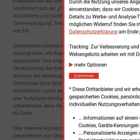
Energiehandel als Serviceprodukt an und
überz
Durch die Nutzung unseres Ange
positioniert sich als „Partner für eine
Markt
einverstanden, dass wir Cookies
strukturierte und nachhaltige
Partne
Details zu Werbe- und Analyse-T
Stromversorgung“, heißt es in einer Mitteilung
Volks
möglichen Widerruf finden Sie i
von Elli.
Stärk
Datenschutzerklärung
am Ende j
inner
Unternehmen können künftig auf Elli
aussp
Tracking: Zur Verbesserung und
zurückgreifen, um ihren Strombezug zu
Webangebots arbeiten wir mit D
organisieren. Das Angebot umfasst die
Giova
mehr Optionen
Strukturierung des Energiebedarfs und die
Schri
Nutzung des Marktzugangs an der
Dienst
Zustimmen
Strombörse Epex Spot. 2023 hatte Elli die
Volks
* Diese Drittanbieter und wir e
erforderliche Lizenz erworben und seitdem
einem
gespeicherten Cookies, persönli
eine Testphase durchgeführt. Nun öffnet das
Weite
individuellen Nutzungsverhalten 
Unternehmen seine Handelsaktivitäten auch
im Ra
für Dritte.
2025 
... Informationen auf eine
mittei
Cookies, Geräte-Kennungen 
​​Über mehrere Monate hinweg testete das
... Personalisierte Anzeige
Unternehmen den Stromhandel in einem
Elli 