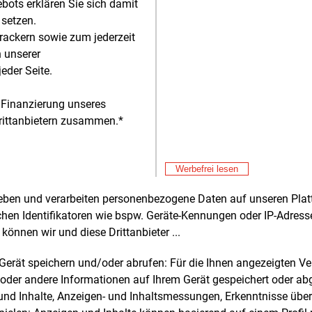
eugen. „Für das Management von
bots erklären Sie sich damit
preisrisiken bedarf es leistungsfähiger
 setzen.
r mit sehr guter Kreditwürdigkeit – die
rackern sowie zum jederzeit
wagen Group Charging kann hier ihre
n unserer
en als dynamisches Unternehmen
eder Seite.
halb des Volkswagen-Konzerns
ielen“, heißt es aus dem Unternehmen.
 Finanzierung unseres
Alle 
rittanbietern zusammen.*
Mit
nni Palazzo, CEO von Elli: „Mit dem
E&M
En
tt vom Eigenhandel zur Energie-
leistung erschließen Elli und der
Werbefrei lesen
Mit
E&M
wagen Konzern neue Geschäftsfelder in
Ve
rheben und verarbeiten personenbezogene Daten auf unseren Plat
 stark wachsenden Marktumfeld.“
ei
Mit
E&M
chen Identifikatoren wie bspw. Geräte-Kennungen oder IP-Adres
re Informationen will das Unternehmen
Ro
können wir und diese Drittanbieter ...
hmen der Automobilmesse IAA Mobility
Mit
in München Anfang September
E&M
m Gerät speichern und/oder abrufen: Für die Ihnen angezeigten 
Mi
len.
oder andere Informationen auf Ihrem Gerät gespeichert oder ab
Au
Mit
E&M
n und Inhalte, Anzeigen- und Inhaltsmessungen, Erkenntnisse übe
wurde 2018 gegründet und ist die
Kl