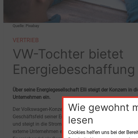
Quelle: Pixabay
VERTRIEB
VW-Tochter bietet
Energiebeschaffung f
Über seine Energiegesellschaft Elli steigt der Konzern in
Unternehmen ein.
Wie gewohnt 
Der Volkswagen-Konzern erweitert das
Geschäftsfeld seiner Energiegesellschaft Elli
Nach 
lesen
und steigt in die Strombeschaffung für
durch
externe Unternehmen ein. Damit bietet Elli
profe
Cookies helfen uns bei der Berei