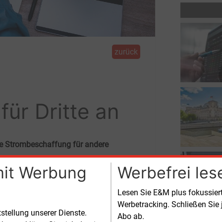
zurück
ür Dritte an
 die Strombeschaffung für andere
mit Werbung
Werbefrei les
eigenen Angaben will Elli vor allem
Lesen Sie E&M plus fokussie
 solide finanzielle Ausstattung und
Werbetracking. Schließen Sie 
ssionelles Risikomanagement
tstellung unserer Dienste.
Abo ab.