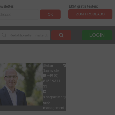
wsletter:
E&M gratis testen:
ZUM PROBEABO
OK
LOGIN
Stefan
Sagmeister
+49 (0)
8152 9311
33
s.sagmeister@energie-
und-
management.de