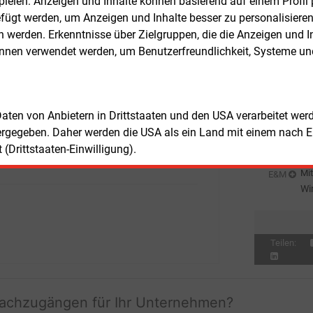
elen: Anzeigen und Inhalte können basierend auf einem Profil p
ietochter des Autobauers mit Sitz in
ügt werden, um Anzeigen und Inhalte besser zu personalisiere
Mit
E&M
n. Neben dem Handel entwickelt das
Fa
werden. Erkenntnisse über Zielgruppen, die die Anzeigen und I
nehmen Produkte rund um das Laden
pr
önnen verwendet werden, um Benutzerfreundlichkeit, Systeme u
Mit
lektrofahrzeugen, vom Ladepunkt zu
E&M
Kf
 bis zu öffentlichen Ladelösungen. Ziel
, das Ladeerlebnis und die
Mit
E&M
ieversorgung für Kunden aus einer Hand
DE
 Daten von Anbietern in Drittstaaten und den USA verarbeitet we
ieten.
He
ergegeben. Daher werden die USA als ein Land mit einem nach 
Mit
E&M
(Drittstaaten-Einwilligung).
In
Mit
E&M
Wi
sc
Teilen:
fachzugängen für Ihr Unternehmen?