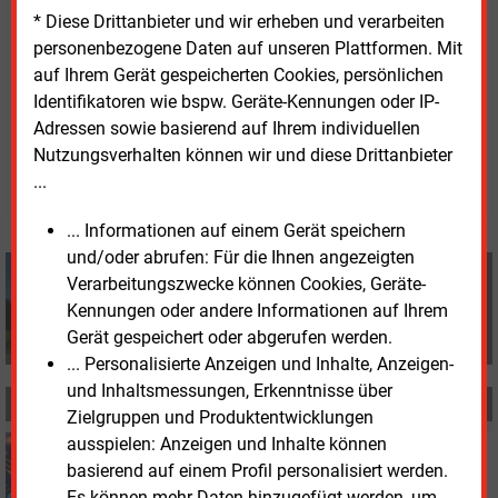
* Diese Drittanbieter und wir erheben und verarbeiten
Kooperationspartnern offen.
personenbezogene Daten auf unseren Plattformen. Mit
auf Ihrem Gerät gespeicherten Cookies, persönlichen
Identifikatoren wie bspw. Geräte-Kennungen oder IP-
Freitag, 23.05.2025, 15:44 Uhr
Adressen sowie basierend auf Ihrem individuellen
Fritz Wilhelm und Georg Eble
Nutzungsverhalten können wir und diese Drittanbieter
© 2026 Energie & Management GmbH
...
... Informationen auf einem Gerät speichern
und/oder abrufen: Für die Ihnen angezeigten
Fritz Wilhelm und Georg Eble
Verarbeitungszwecke können Cookies, Geräte-
+49 (0) 8152 9311 0
Kennungen oder andere Informationen auf Ihrem
info@energie-und-management.de
Gerät gespeichert oder abgerufen werden.
... Personalisierte Anzeigen und Inhalte, Anzeigen-
und Inhaltsmessungen, Erkenntnisse über
MEHR ZUM THEMA
Zielgruppen und Produktentwicklungen
ausspielen: Anzeigen und Inhalte können
Montag, 11.08.2025, 12:12
basierend auf einem Profil personalisiert werden.
IT
BSI-Zertifizierung für Gateway-
Es können mehr Daten hinzugefügt werden, um