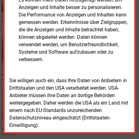
Administrationssoftware von Arvato Systems
Anzeigen und Inhalte besser zu personalisieren.
Die Performance von Anzeigen und Inhalten kann
Arvato Systems hat die BSI-Zertifizierung für seine neue Gateway-
gemessen werden. Erkenntnisse über Zielgruppen,
Administrationssoftware in der Public Cloud abgeschlossen und ermöglicht
nun den SaaS-Betrieb nach TR-03109.
die die Anzeigen und Inhalte betrachtet haben,
können abgeleitet werden. Daten können
Montag, 28.07.2025, 12:57
verwendet werden, um Benutzerfreundlichkeit,
STROMNETZ
Systeme und Software aufzubauen oder zu
Netzbetreiber beschaffen gemeinsames Leitsystem
verbessern.
Drei Netzbetreiber aus der Thüga-Gruppe beschaffen gemeinsam ein
Netzleitsystem von PSI und planen langfristig eine gemeinsame
Sie willigen auch ein, dass Ihre Daten von Anbietern in
Netzführung.
Drittstaaten und den USA verarbeitet werden. USA-
Dienstag, 8.07.2025, 15:05
Anbieter müssen ihre Daten an dortige Behörden
SMART METER
weitergegeben. Daher werden die USA als ein Land mit
Vor allem kleine Messstellenbetreiber bremsen
einem nach EU-Standards unzureichenden
Rollout
Datenschutzniveau eingeschätzt (Drittstaaten-
Jüngste Zahlen der Bundesnetzagentur zeigen, die kleinen
Einwilligung).
Messstellenbetreiber hinken beim Einbau der Smart Meter erheblich
hinterher.