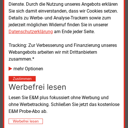
Hahner, in einer Mitteilung zitieren.
Dienste. Durch die Nutzung unseres Angebots erklären
Sie sich damit einverstanden, dass wir Cookies setzen.
Die TMZ ist kein neuer Partner der Osthessen: Im
Details zu Werbe- und Analyse-Trackern sowie zum
Bereich der Prüfstellenleistungen habe es bisher
jederzeit möglichen Widerruf finden Sie in unserer
bereits eine gute Zusammenarbeit gegeben, berichten
Datenschutzerklärung
am Ende jeder Seite.
Hahner und Bug. Man wolle die Zusammenarbeit
ausbauen und durch eine Beteiligung an der TMZ auf
Tracking: Zur Verbesserung und Finanzierung unseres
ein langfristiges Fundament stellen, so die beiden
Webangebots arbeiten wir mit Drittanbietern
Geschäftsführer. Deshalb erwirbt die Osthessen Netz
zusammen.*
einen Kommanditanteil an der Thüringer Mess- und
mehr Optionen
Zählerwesen GmbH & Co. KG (TMZ KG), die ihrerseits
25,1 Prozent der Geschäftsanteile an der TMZ hält,
Zustimmen
Werbefrei lesen
von der Thüringer Energie AG (Teag). Über die Höhe
machen die Unternehmen keine Angaben.
Lesen Sie E&M plus fokussiert ohne Werbung und
ohne Werbetracking. Schließen Sie jetzt das kostenlose
Neben der Osthessen Netz und der Teag gehören der
E&M Probe-Abo ab.
TMZ KG bis auf Weiteres sieben kommunale
Versorgungsunternehmen an, heißt es weiter. Das
Werbefrei lesen
Gemeinschaftsunternehmen stehe dabei weiteren