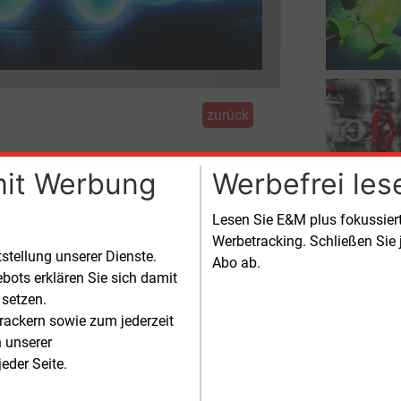
zurück
mit Werbung
Werbefrei les
Lesen Sie E&M plus fokussie
im Klimaschutz in Position bringen will
Werbetracking. Schließen Sie 
tstellung unserer Dienste.
Abo ab.
bots erklären Sie sich damit
 setzen.
rackern sowie zum jederzeit
n unserer
eder Seite.