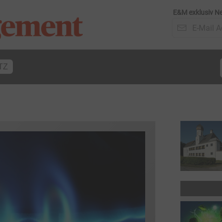
E&M exklusiv Ne
TZ