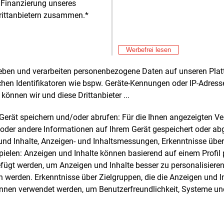
 Finanzierung unseres
rittanbietern zusammen.*
Alle 
Werbefrei lesen
rheben und verarbeiten personenbezogene Daten auf unseren Plat
chen Identifikatoren wie bspw. Geräte-Kennungen oder IP-Adres
e und weitere Nachrichten l
können wir und diese Drittanbieter ...
m Gerät speichern und/oder abrufen: Für die Ihnen angezeigten 
oder andere Informationen auf Ihrem Gerät gespeichert oder ab
E&M
sten Sie
kostenlos
Login fü
n und Inhalte, Anzeigen- und Inhaltsmessungen, Erkenntnisse übe
d unverbindlich
elen: Anzeigen und Inhalte können basierend auf einem Profil p
ügt werden, um Anzeigen und Inhalte besser zu personalisiere
Zwei Wochen kostenfreier Zugang
werden. Erkenntnisse über Zielgruppen, die die Anzeigen und I
Zugang auf stündlich aktualisierte
önnen verwendet werden, um Benutzerfreundlichkeit, Systeme u
Nachrichten mit Prognose- und
Marktdaten
+ einmal täglich E&M daily