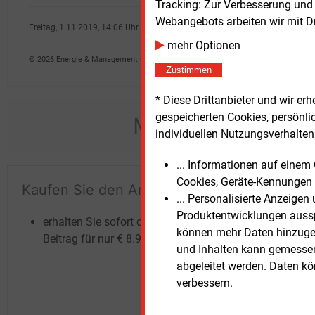
Tracking: Zur Verbesserung und
Webangebots arbeiten wir mit D
Freitag, 1.11.2019, 14:06 Uhr
Peter Focht
mehr Optionen
© 2026 Energie & Management GmbH
Zustimmen
* Diese Drittanbieter und wir e
gespeicherten Cookies, persönli
Möchten Sie dies
individuellen Nutzungsverhalten 
... Informationen auf eine
Cookies, Geräte-Kennungen 
Kaufen Sie den Artikel
Te
... Personalisierte Anzeige
un
Produktentwicklungen ausspi
erhalten Sie sofort diesen redaktionellen
können mehr Daten hinzugef
Beitrag für nur €
8.93
und Inhalten kann gemessen 
abgeleitet werden. Daten k
verbessern.