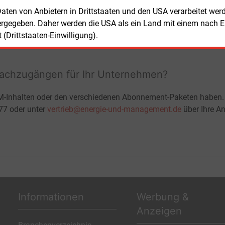
+ zwei Ausgaben der Zeitung E&M
 Daten von Anbietern in Drittstaaten und den USA verarbeitet we
ohne automatische Verlängerung
ergegeben. Daher werden die USA als ein Land mit einem nach 
JETZT KOSTENLOS TESTEN
LOGIN
(Drittstaaten-Einwilligung).
fachzugängen für Ihr Unternehmen?
M-Inhalten oder den verschiedenen Abonnement-Paketen haben.
-77 oder unter
vertrieb@energie-und-management.de
über Ihre An
Informationen
Werbung &
Anzeigen