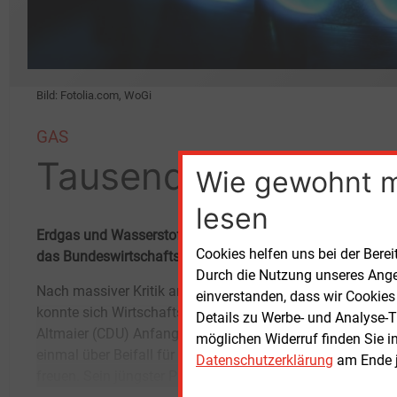
Bild: Fotolia.com, WoGi
GAS
Tausendsassa Gas
Wie gewohnt 
lesen
Erdgas und Wasserstoff stärker bei der Energiewende und 
Cookies helfen uns bei der Berei
das Bundeswirtschaftsministerium.
Durch die Nutzung unseres Ange
Nach massiver Kritik am Klimaschutzpaket
Energieträger künftig als dritte Säule der
einverstanden, dass wir Cookies
konnte sich Wirtschaftsminister Peter
Energiewende neben erneuerbarem Strom und
Details zu Werbe- und Analyse-T
Altmaier (CDU) Anfang Oktober endlich wieder
Energieeffizienz einzubeziehen, kam bei der
möglichen Widerruf finden Sie i
einmal über Beifall für einen Vorschlag
Energiebranche gut an.„Gas ist sexy“, warb
Datenschutzerklärung
am Ende j
freuen. Sein jüngster Plan, gasförmige
der M