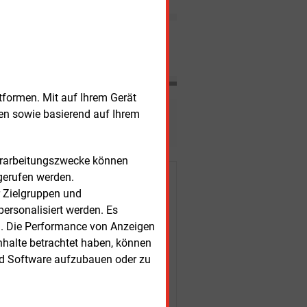
Erdgas in europäische Länder
exportiert als 2018. Der
Ausbau der Gasproduktion
Nachrichten
geht dennoch weiter.
tformen. Mit auf Ihrem Gerät
sen sowie basierend auf Ihrem
esen?
Verarbeitungszwecke können
gerufen werden.
r Kunden
r Zielgruppen und
ersonalisiert werden. Es
n. Die Performance von Anzeigen
nhalte betrachtet haben, können
nd Software aufzubauen oder zu