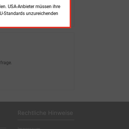
rden. USA-Anbieter müssen ihre
EU-Standards unzureichenden
frage.
Rechtliche Hinweise