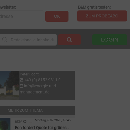
wsletter:
E&M gratis testen:
ZUM PROBEABO
OK
LOGIN
Peter Focht
+49 (0) 8152 9311 0
info@energie-und-
management.de
MEHR ZUM THEMA
Montag, 6.07.2020, 16:45
E&M
Eon fordert Quote für grünes
REGENERATIVE