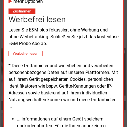
mehr Optionen
Zustimmen
Freitag, 29.12.2023, 14:36 Uhr
Werbefrei lesen
G�nter Drewnitzky
© 2026 Energie & Management GmbH
Lesen Sie E&M plus fokussiert ohne Werbung und
ohne Werbetracking. Schließen Sie jetzt das kostenlose
E&M Probe-Abo ab.
Günter Drewnitzky
Werbefrei lesen
+49 (0) 8152 9311 15
G.Drewnitzky@energie-
* Diese Drittanbieter und wir erheben und verarbeiten
und-management.de
personenbezogene Daten auf unseren Plattformen. Mit
auf Ihrem Gerät gespeicherten Cookies, persönlichen
Identifikatoren wie bspw. Geräte-Kennungen oder IP-
Adressen sowie basierend auf Ihrem individuellen
Nutzungsverhalten können wir und diese Drittanbieter
MEHR ZUM THEMA
...
Donnerstag, 13.06.2024, 10:47
... Informationen auf einem Gerät speichern
STROMNETZ
und/oder abrufen: Für die Ihnen angezeigten