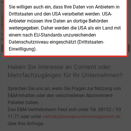
Mittwoch, 21.02.2024, 16:01
Sie willigen auch ein, dass Ihre Daten von Anbietern in
STROMNETZ
Drittstaaten und den USA verarbeitet werden. USA-
Bauarbeiten für Südlink-Konverter in Brunsbüttel
Anbieter müssen ihre Daten an dortige Behörden
laufen
weitergegeben. Daher werden die USA als ein Land mit
einem nach EU-Standards unzureichenden
Der Übertragungsnetzbetreiber Tennet hat den Bau des Konverters in
Brunsbüttel für die Stromtrasse Südlink gestartet.
Datenschutzniveau eingeschätzt (Drittstaaten-
Teilen:
Einwilligung).
Haben Sie Interesse an Content oder
Mehrfachzugängen für Ihr Unternehmen?
Sprechen Sie uns an, wenn Sie Fragen zur Nutzung von
E&M-Inhalten oder den verschiedenen Abonnement-
Paketen haben.
Das E&M-Vertriebsteam freut sich unter Tel. 08152 / 93
11-77 oder unter
vertrieb@energie-und-management.de
über Ihre Anfrage.