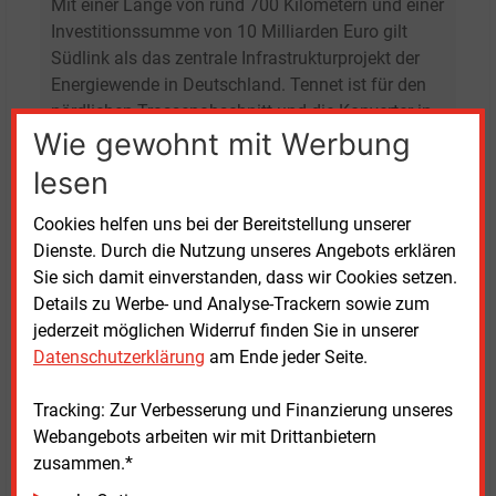
​Mit einer Länge von rund 700 Kilometern und einer
Investitionssumme von 10 Milliarden Euro gilt
Südlink als das zentrale Infrastrukturprojekt der
Energiewende in Deutschland. Tennet ist für den
nördlichen Trassenabschnitt und die Konverter in
Wie gewohnt mit Werbung
Schleswig-Holstein (Brunsbüttel) und Bayern
(Grafenrheinfeld bei Schweinfurt) zuständig. In die
lesen
Verantwortung von Transnet BW fallen der
südliche Trassenabschnitt und der Konverter in
Cookies helfen uns bei der Bereitstellung unserer
Baden-Württemberg (Leingarten bei Heilbronn).
Dienste. Durch die Nutzung unseres Angebots erklären
Ursprünglich hätte der Südlink mit einer Kapazität
Sie sich damit einverstanden, dass wir Cookies setzen.
von zweimal 2.000 MW zur Abschaltung der
Details zu Werbe- und Analyse-Trackern sowie zum
letzten Kernkraftwerke Ende 2022 in Betrieb gehen
jederzeit möglichen Widerruf finden Sie in unserer
sollen. Die Umplanung von Freileitung auf
Datenschutzerklärung
am Ende jeder Seite.
Erdkabel, die in erster Linie von der bayerischen
Landespolitik erzwungen wurde, hat das Projekt
Tracking: Zur Verbesserung und Finanzierung unseres
dann aber um Jahre zurückgeworfen und die
Webangebots arbeiten wir mit Drittanbietern
Kosten vervielfacht.
zusammen.*