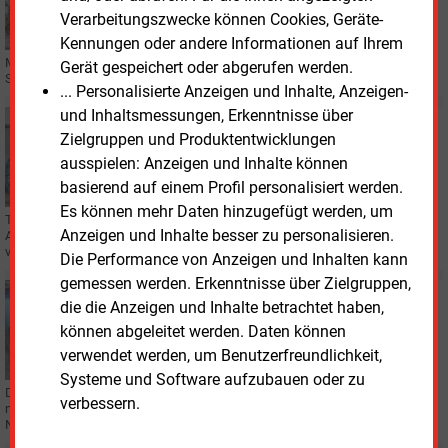
Söder: Stromtrassen künftig mehr überirdisch
Verarbeitungszwecke können Cookies, Geräte-
Kennungen oder andere Informationen auf Ihrem
Ministerpräsident Markus Söder (CSU) leitet beim Bau neuer großer
Gerät gespeichert oder abgerufen werden.
Stromtrassen einen Kurswechsel ein.
... Personalisierte Anzeigen und Inhalte, Anzeigen-
und Inhaltsmessungen, Erkenntnisse über
Montag, 29.04.2024, 16:16
Zielgruppen und Produktentwicklungen
STROMNETZ
ausspielen: Anzeigen und Inhalte können
Grünes Licht für Südostlink-Baustart in Bayern
basierend auf einem Profil personalisiert werden.
Es können mehr Daten hinzugefügt werden, um
Tennet hat den Planfeststellungsbeschlusses für den ersten bayerischen
Anzeigen und Inhalte besser zu personalisieren.
Abschnitt des Südostlink erhalten. Der Übertragungsnetzbetreiber spricht
von einem Meilenstein.
Die Performance von Anzeigen und Inhalten kann
gemessen werden. Erkenntnisse über Zielgruppen,
Montag, 26.02.2024, 16:14
die die Anzeigen und Inhalte betrachtet haben,
STROMNETZ
können abgeleitet werden. Daten können
Nordostlink wird jetzt konkreter
verwendet werden, um Benutzerfreundlichkeit,
Systeme und Software aufzubauen oder zu
Die Übertragungsnetzbetreiber Tennet und 50 Hertz haben den ersten
verbessern.
möglichen Trassenvorschlag für die Erdkabel-Gleichstromverbindung
Nordostlink veröffentlicht.