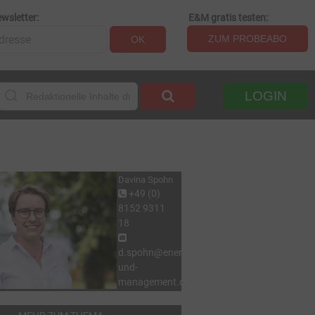
wsletter:
E&M gratis testen:
ZUM PROBEABO
OK
LOGIN
Davina Spohn
+49 (0)
8152 9311
18
d.spohn@energie-
und-
management.de