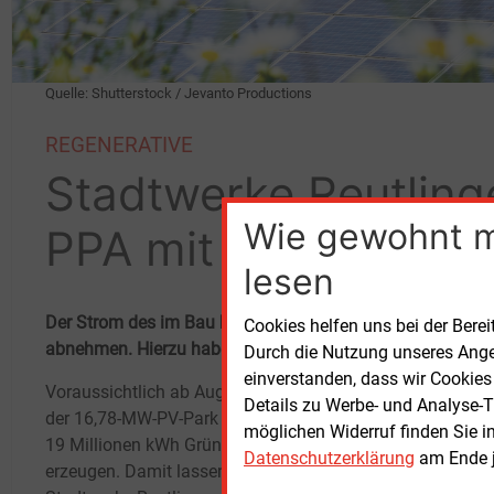
Quelle: Shutterstock / Jevanto Productions
REGENERATIVE
Stadtwerke Reutling
Wie gewohnt 
PPA mit Schöller SI
lesen
Der Strom des im Bau befindlichen PV-Parks Buttenhause
Cookies helfen uns bei der Berei
abnehmen. Hierzu haben Sie mit dem Projektentwickler Sch
Durch die Nutzung unseres Ange
einverstanden, dass wir Cookies
Voraussichtlich ab August dieses Jahres wird
17
He
Details zu Werbe- und Analyse-T
der 16,78-MW-PV-Park Buttenhausen etwa
Sie li
möglichen Widerruf finden Sie i
19
Millionen kWh Grünstrom pro Jahr
auf d
Datenschutzerklärung
am Ende j
erzeugen. Damit lassen sich, wie die
inmit