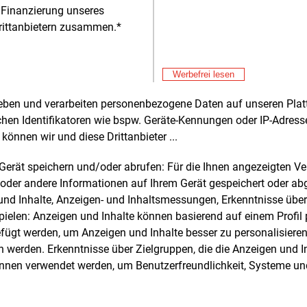
ten Gebieten. Schöller SI will
 Finanzierung unseres
gische Maßnahmen in den Park
rittanbietern zusammen.*
entieren, um die natürliche Vielfalt zu
rt − wie etwa Schafbeweidung,
treifen, Wildtierkorridore und besonnte
Werbefrei lesen
fen. Dies soll, wie das Unternehmen
Alle 
lt, für einen ökologischen Ausgleich
rheben und verarbeiten personenbezogene Daten auf unseren Plat
n, und dem Erhalt der Biodiversität und
Don
chen Identifikatoren wie bspw. Geräte-Kennungen oder IP-Adres
E&M
chutz des Bodens dienen.
Hi
können wir und diese Drittanbieter ...
Don
E&M
m Gerät speichern und/oder abrufen: Für die Ihnen angezeigten 
 den Verteilnetzbetreiber Netze BW
RW
oder andere Informationen auf Ihrem Gerät gespeichert oder ab
 ein Netzverknüpfungspunkt am
zu
Don
E&M
n und Inhalte, Anzeigen- und Inhaltsmessungen, Erkenntnisse übe
nnwerk Seetal in etwa 8,8
Kilometer
Le
elen: Anzeigen und Inhalte können basierend auf einem Profil p
rnung nördlich des PV-Parks
ügt werden, um Anzeigen und Inhalte besser zu personalisiere
iesen. An diesem wird der Strom
Don
E&M
werden. Erkenntnisse über Zielgruppen, die die Anzeigen und I
lfe einer Übergabestation in das
Pl
önnen verwendet werden, um Benutzerfreundlichkeit, Systeme u
tliche Verteilnetz eingespeist werden.
Don
E&M
Gr