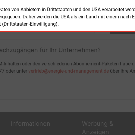
Don
E&M
Bu
 Daten von Anbietern in Drittstaaten und den USA verarbeitet we
zu
ergegeben. Daher werden die USA als ein Land mit einem nach 
(Drittstaaten-Einwilligung).
Teilen:
fachzugängen für Ihr Unternehmen?
M-Inhalten oder den verschiedenen Abonnement-Paketen haben.
-77 oder unter
vertrieb@energie-und-management.de
über Ihre An
Informationen
Werbung &
Anzeigen