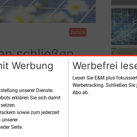
zurück
en schließen
mit Werbung
Werbefrei les
Lesen Sie E&M plus fokussie
Werbetracking. Schließen Sie 
n werden die Stadtwerke Reutlingen
tstellung unserer Dienste.
Abo ab.
öller SI einen Vertrag gesschlossen.
bots erklären Sie sich damit
 setzen.
ktar, so groß wie etwa 23 Fußballfelder.
rackern sowie zum jederzeit
egt 66
Kilometer südlich von
Stuttgart
n unserer
er Hochfläche des Galgenberges,
eder Seite.
ten von Wäldern und landwirtschaftlich