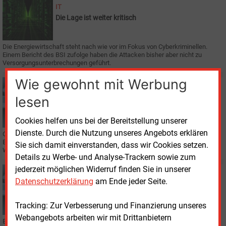
IT
Die Lage ist weiter kritisch
Die Energiewirtschaft steht nach wie vor im Fokus von Cyberkriminellen.
Einem Bericht des BSI zufolge haben die Attacken bisher aber nicht zu
Versorgungsunterbrechungen geführt.
Wie gewohnt mit Werbung
Montag, 14.12.2020, 09:02
IT
lesen
Wunschik: "Der Bedarf an Absicherung steigt"
Cookies helfen uns bei der Bereitstellung unserer
Dienste. Durch die Nutzung unseres Angebots erklären
Cyber Security ist mittlerweile ein Produkt, das mehr und mehr von der
Energiewirtschaft nachgefragt wird. Diese Erfahrung macht derzeit Judith
Sie sich damit einverstanden, dass wir Cookies setzen.
Wunschik von Siemens Energy.
Details zu Werbe- und Analyse-Trackern sowie zum
jederzeit möglichen Widerruf finden Sie in unserer
Freitag, 11.12.2020, 15:00
Datenschutzerklärung
am Ende jeder Seite.
E&M
IT
Digitale Arbeitswelt soll menschlich bleiben
Tracking: Zur Verbesserung und Finanzierung unseres
Webangebots arbeiten wir mit Drittanbietern
Bei aller Digitalisierung der Energiewirtschaft soll der Mensch weiterhin im