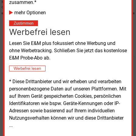
zusammen.*
Mittelpunkt stehen. Das Karlsruher Institut für Technologie (KIT) untersucht
die Voraussetzungen dafür.
mehr Optionen
Zustimmen
Möchten Sie diese und
Werbefrei lesen
weitere Nachrichten lesen?
Lesen Sie E&M plus fokussiert ohne Werbung und
ohne Werbetracking. Schließen Sie jetzt das kostenlose
E&M Probe-Abo ab.
Kaufen Sie den Artikel
Werbefrei lesen
erhalten Sie sofort diesen redaktionellen Beitrag für
* Diese Drittanbieter und wir erheben und verarbeiten
nur €
8.93
personenbezogene Daten auf unseren Plattformen. Mit
auf Ihrem Gerät gespeicherten Cookies, persönlichen
Identifikatoren wie bspw. Geräte-Kennungen oder IP-
Adressen sowie basierend auf Ihrem individuellen
Nutzungsverhalten können wir und diese Drittanbieter
...
JETZT ARTIKEL KAUFEN