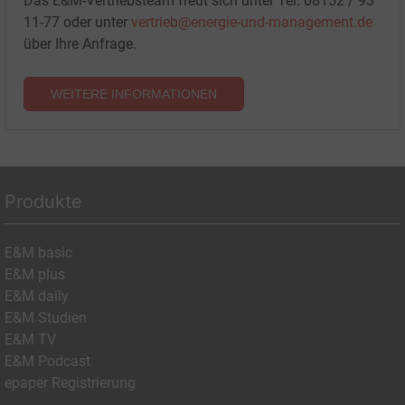
Das E&M-Vertriebsteam freut sich unter Tel. 08152 / 93
11-77 oder unter
vertrieb@energie-und-management.de
über Ihre Anfrage.
WEITERE INFORMATIONEN
Produkte
E&M basic
E&M plus
E&M daily
E&M Studien
E&M TV
E&M Podcast
epaper Registrierung