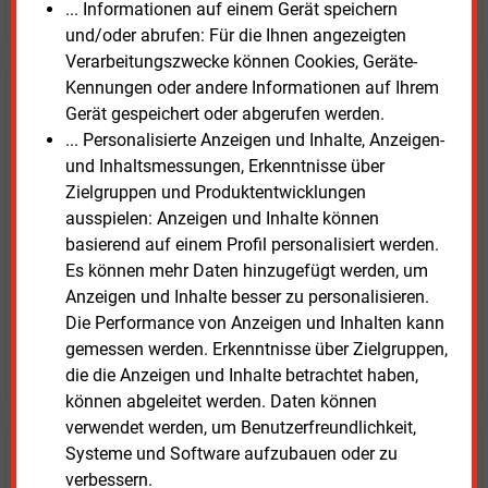
... Informationen auf einem Gerät speichern
und/oder abrufen: Für die Ihnen angezeigten
Verarbeitungszwecke können Cookies, Geräte-
Kennungen oder andere Informationen auf Ihrem
E&M
Testen Sie
kostenlos und
Gerät gespeichert oder abgerufen werden.
unverbindlich
... Personalisierte Anzeigen und Inhalte, Anzeigen-
und Inhaltsmessungen, Erkenntnisse über
Zwei Wochen kostenfreier Zugang
Zielgruppen und Produktentwicklungen
Zugang auf stündlich aktualisierte Nachrichten mit
ausspielen: Anzeigen und Inhalte können
Prognose- und Marktdaten
basierend auf einem Profil personalisiert werden.
+ einmal täglich E&M daily
Es können mehr Daten hinzugefügt werden, um
+ zwei Ausgaben der Zeitung E&M
Anzeigen und Inhalte besser zu personalisieren.
ohne automatische Verlängerung
Die Performance von Anzeigen und Inhalten kann
gemessen werden. Erkenntnisse über Zielgruppen,
JETZT KOSTENLOS TESTEN
die die Anzeigen und Inhalte betrachtet haben,
können abgeleitet werden. Daten können
verwendet werden, um Benutzerfreundlichkeit,
Systeme und Software aufzubauen oder zu
Login für Kunden
verbessern.