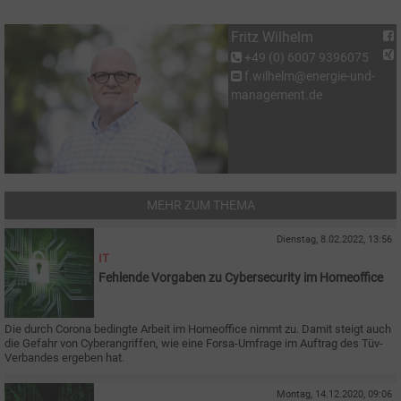
Fritz Wilhelm
+49 (0) 6007 9396075
f.wilhelm@energie-und-
management.de
MEHR ZUM THEMA
Dienstag, 8.02.2022, 13:56
IT
Fehlende Vorgaben zu Cybersecurity im Homeoffice
Die durch Corona bedingte Arbeit im Homeoffice nimmt zu. Damit steigt auch
die Gefahr von Cyberangriffen, wie eine Forsa-Umfrage im Auftrag des Tüv-
Verbandes ergeben hat.
Montag, 14.12.2020, 09:06