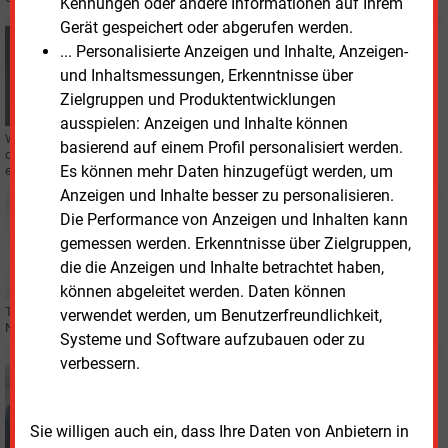
Kennungen oder andere Informationen auf Ihrem
Gerät gespeichert oder abgerufen werden.
Dienstag, 6.01.2026, 13:37
... Personalisierte Anzeigen und Inhalte, Anzeigen-
PERSONALIE
und Inhaltsmessungen, Erkenntnisse über
Windpunx und Solarpunx ordnen Führung neu
Zielgruppen und Produktentwicklungen
ausspielen: Anzeigen und Inhalte können
Windpunx und Solarpunx haben ihre Geschäftsleitung neu aufgestellt, um
basierend auf einem Profil personalisiert werden.
operative Strukturen zu stärken und weiteres Wachstum im Markt für
Es können mehr Daten hinzugefügt werden, um
erneuerbare Energien zu unterstützen.
Anzeigen und Inhalte besser zu personalisieren.
Montag, 8.12.2025, 12:39
Die Performance von Anzeigen und Inhalten kann
PERSONALIE
gemessen werden. Erkenntnisse über Zielgruppen,
Westfalen Weser Netz künftig mit Doppelspitze
die die Anzeigen und Inhalte betrachtet haben,
können abgeleitet werden. Daten können
Tanja Werres wird die kaufmännische Geschäftsführung des kommunalen
verwendet werden, um Benutzerfreundlichkeit,
Netzbetreibers Westfalen Weser Netz GmbH im nächsten Jahr übernehmen.
Systeme und Software aufzubauen oder zu
verbessern.
Donnerstag, 4.12.2025, 17:21
PERSONALIE
Politischer Beamter wird Chef der Deutschen
Sie willigen auch ein, dass Ihre Daten von Anbietern in
Windtechnik