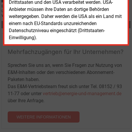
Drittstaaten und den USA verarbeitet werden. USA-
Ein politischer Beamter wechselt in die freie Wirtschaft. Ronny Meyer
Anbieter müssen ihre Daten an dortige Behörden
übernimmt zu Jahresbeginn die Geschäftsleitung bei der Deutschen
Windtechnik AG.
weitergegeben. Daher werden die USA als ein Land mit
einem nach EU-Standards unzureichenden
Teilen:
Datenschutzniveau eingeschätzt (Drittstaaten-
Einwilligung).
Haben Sie Interesse an Content oder
Mehrfachzugängen für Ihr Unternehmen?
Sprechen Sie uns an, wenn Sie Fragen zur Nutzung von
E&M-Inhalten oder den verschiedenen Abonnement-
Paketen haben.
Das E&M-Vertriebsteam freut sich unter Tel. 08152 / 93
11-77 oder unter
vertrieb@energie-und-management.de
über Ihre Anfrage.
WEITERE INFORMATIONEN