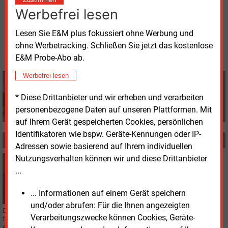
Werbefrei lesen
Dienstag, 9.12.2025, 16:41 Uhr
Volker Stephan
Lesen Sie E&M plus fokussiert ohne Werbung und
© 2026 Energie & Management GmbH
ohne Werbetracking. Schließen Sie jetzt das kostenlose
E&M Probe-Abo ab.
Werbefrei lesen
Volker Stephan
+49 (0) 8152 9311 0
* Diese Drittanbieter und wir erheben und verarbeiten
info@energie-und-management.de
personenbezogene Daten auf unseren Plattformen. Mit
auf Ihrem Gerät gespeicherten Cookies, persönlichen
Identifikatoren wie bspw. Geräte-Kennungen oder IP-
MEHR ZUM THEMA
Adressen sowie basierend auf Ihrem individuellen
Nutzungsverhalten können wir und diese Drittanbieter
Montag, 2.02.2026, 15:32
...
RECHT
Entlassener Geschäftsführer klagt gegen Stadtwerke
Winnenden
... Informationen auf einem Gerät speichern
und/oder abrufen: Für die Ihnen angezeigten
Der Rauswurf bleibt nicht unwidersprochen. Auf seine Entlassung hat der
Verarbeitungszwecke können Cookies, Geräte-
frühere technische Geschäftsführer der Stadtwerke Winnenden nun mit
einer Klage beim Arbeitsgericht reagiert.