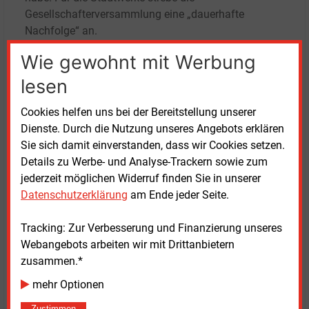
Gesellschafterversammlung eine „dauerhafte
Nachfolge“ an.
Wie gewohnt mit Werbung
Winnenden liegt etwa 20 Kilometer nordöstlich der
baden-württembergischen Landeshauptstadt
lesen
Stuttgart im Rems-Murr-Kreis. Die Stadtwerke sind
Cookies helfen uns bei der Bereitstellung unserer
Energie- und Wasserversorger und haben nach
Dienste. Durch die Nutzung unseres Angebots erklären
eigenen Angaben etwa 40.000 Kundinnen und
Sie sich damit einverstanden, dass wir Cookies setzen.
Kunden.
Details zu Werbe- und Analyse-Trackern sowie zum
jederzeit möglichen Widerruf finden Sie in unserer
Laut einer aktuellen Stellenanzeige, in der die
Datenschutzerklärung
am Ende jeder Seite.
Stadtwerke einen Menschen für die Abteilungsleitung
Technik suchen, verfügt das Unternehmen derzeit
Tracking: Zur Verbesserung und Finanzierung unseres
über 80 Mitarbeitende. Eine Sprecherin der Kommune
Webangebots arbeiten wir mit Drittanbietern
erklärte auf Anfrage, bei der Abteilungsleitung
zusammen.*
handele es sich um eine andere Funktionsstelle als
die, von der Winnenden Martin Leidig abberufen hat.
mehr Optionen
Zustimmen