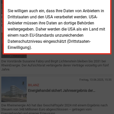
Rheinenergie versorgt Logistikstandort von Levi
Strauss
Sie willigen auch ein, dass Ihre Daten von Anbietern in
Drittstaaten und den USA verarbeitet werden. USA-
Rheinenergie hat den Betrieb der Energiezentrale des Logistikstandorts von
Levi Strauss im nordrhein-westfälischen Dorsten übernommen. Der
Anbieter müssen ihre Daten an dortige Behörden
Contractingvertrag läuft 20 Jahre.
weitergegeben. Daher werden die USA als ein Land mit
einem nach EU-Standards unzureichenden
Montag, 7.07.2025, 09:15
Datenschutzniveau eingeschätzt (Drittstaaten-
PERSONALIE
Rheinenergie verlängert Vorstandsmandate
Einwilligung).
Die Vorstände Susanne Fabry und Birgit Lichtenstein bleiben bis 2031 bei
RheinEnergie. Der Aufsichtsrat verlängerte deren Verträge vorzeitig um fünf
Jahre.
Freitag, 13.06.2025, 15:35
BILANZ
Energiehandel sichert Jahresergebnis der
Rheinenergie
Die Rheinenergie AG hat das Geschäftsjahr 2024 mit einem Ergebnis nach
Steuern von 348 Millionen Euro abgeschlossen – getragen vom
Energiehandel und eigener Erzeugung.