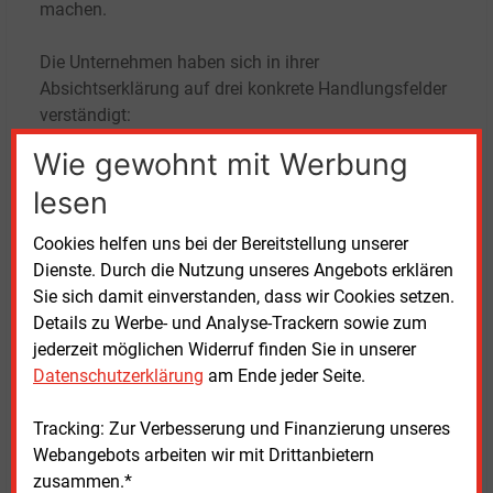
machen.
Die Unternehmen haben sich in ihrer
Absichtserklärung auf drei konkrete Handlungsfelder
verständigt:
Wie gewohnt mit Werbung
Beschleunigte energetische Erschließung:
Westenergie und RheinEnergie wollen neue
lesen
Rechenzentren möglichst rasch mit Energie
versorgen. Dazu sollen nicht nur Netzanschlüsse,
Cookies helfen uns bei der Bereitstellung unserer
sondern auch lokal erzeugte Energieformen
Dienste. Durch die Nutzung unseres Angebots erklären
genutzt werden.
Sie sich damit einverstanden, dass wir Cookies setzen.
Ganzheitliche Lösungen:
Die Partnerschaft
Details zu Werbe- und Analyse-Trackern sowie zum
umfasst neben klassischen
jederzeit möglichen Widerruf finden Sie in unserer
Versorgungskonzepten auch die Entwicklung von
Datenschutzerklärung
am Ende jeder Seite.
On-Site-Erzeugungslösungen, also lokale
Eigenstromerzeugungsanlagen wie
Tracking: Zur Verbesserung und Finanzierung unseres
Blockheizkraftwerken oder wasserstofffähigen
Webangebots arbeiten wir mit Drittanbietern
Brennstoffzellen. Zudem soll Abwärme in lokale
zusammen.*