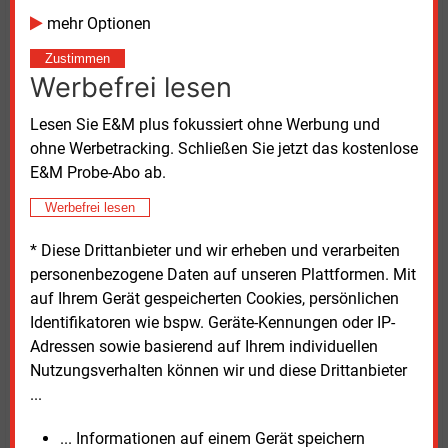
Wärmenetze eingespeist und geeignete Flächen
mehr Optionen
systematisch identifiziert und entwickelt werden.
Zustimmen
Projektbasierte Kooperation:
Die
Werbefrei lesen
Zusammenarbeit bezieht sich auf einzelne
Projekte, bei denen technische oder
Lesen Sie E&M plus fokussiert ohne Werbung und
wirtschaftliche Herausforderungen eine
ohne Werbetracking. Schließen Sie jetzt das kostenlose
gemeinsame Umsetzung erforderlich machen.
E&M Probe-Abo ab.
Eine exklusive Partnerschaft besteht dabei nicht.
Werbefrei lesen
Beide Energieunternehmen bringen in die
Kooperation ihre jeweiligen Stärken ein. Während
* Diese Drittanbieter und wir erheben und verarbeiten
Rheinenergie über langjährige Erfahrung in der
personenbezogene Daten auf unseren Plattformen. Mit
Versorgung urbaner Räume verfügt, bringt
auf Ihrem Gerät gespeicherten Cookies, persönlichen
Westenergie ihre Expertise in der Hoch- und
Identifikatoren wie bspw. Geräte-Kennungen oder IP-
Höchstspannungstechnik ein. Zusammen wollen sie
Adressen sowie basierend auf Ihrem individuellen
auch skalierbare Übergangslösungen anbieten, die
Nutzungsverhalten können wir und diese Drittanbieter
eine vorzeitige Inbetriebnahme von Rechenzentren
...
ermöglichen – auch bevor eine vollständige
... Informationen auf einem Gerät speichern
Netzanbindung vorliegt.