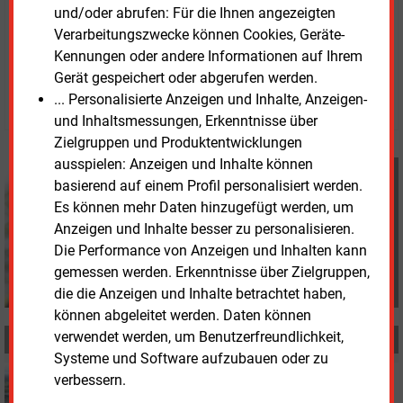
und/oder abrufen: Für die Ihnen angezeigten
Verarbeitungszwecke können Cookies, Geräte-
Dienstag, 15.04.2025, 14:19 Uhr
Kennungen oder andere Informationen auf Ihrem
Davina Spohn
Gerät gespeichert oder abgerufen werden.
© 2026 Energie & Management GmbH
... Personalisierte Anzeigen und Inhalte, Anzeigen-
und Inhaltsmessungen, Erkenntnisse über
Zielgruppen und Produktentwicklungen
ausspielen: Anzeigen und Inhalte können
Davina Spohn
basierend auf einem Profil personalisiert werden.
+49 (0) 8152 9311 18
Es können mehr Daten hinzugefügt werden, um
d.spohn@energie-und-
Anzeigen und Inhalte besser zu personalisieren.
management.de
Die Performance von Anzeigen und Inhalten kann
gemessen werden. Erkenntnisse über Zielgruppen,
die die Anzeigen und Inhalte betrachtet haben,
können abgeleitet werden. Daten können
verwendet werden, um Benutzerfreundlichkeit,
MEHR ZUM THEMA
Systeme und Software aufzubauen oder zu
Mittwoch, 10.09.2025, 14:14
verbessern.
CONTRACTING