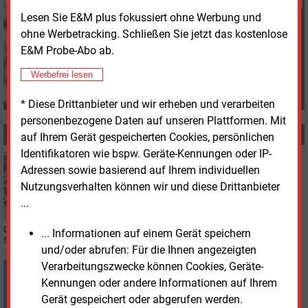
Katia Meyer-Tien
Lesen Sie E&M plus fokussiert ohne Werbung und
+49 (0) 8152 9311 21
ohne Werbetracking. Schließen Sie jetzt das kostenlose
K.Meyer-Tien@energie-
E&M Probe-Abo ab.
und-management.de
Werbefrei lesen
* Diese Drittanbieter und wir erheben und verarbeiten
personenbezogene Daten auf unseren Plattformen. Mit
MEHR ZUM THEMA
auf Ihrem Gerät gespeicherten Cookies, persönlichen
Identifikatoren wie bspw. Geräte-Kennungen oder IP-
Dienstag, 10.06.2025, 15:24
Adressen sowie basierend auf Ihrem individuellen
WIRTSCHAFT
Nutzungsverhalten können wir und diese Drittanbieter
6,4 Millionen für Co-Power
...
Das Münchner Startup Co-Power holt sich in einer Finanzierungsrunde
... Informationen auf einem Gerät speichern
frisches Kapital. Mit dabei sind namhafte Investoren.
und/oder abrufen: Für die Ihnen angezeigten
Verarbeitungszwecke können Cookies, Geräte-
Dienstag, 3.06.2025, 16:46
Kennungen oder andere Informationen auf Ihrem
ELEKTROFAHRZEUGE
Deutschlands Ladeinfrastruktur auf einem guten
Gerät gespeichert oder abgerufen werden.