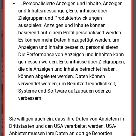
Weg
... Personalisierte Anzeigen und Inhalte, Anzeigen-
und Inhaltsmessungen, Erkenntnisse über
Eine Gesamtkapazität von rund 6.700 MW hat Deutschlands
Zielgruppen und Produktentwicklungen
Ladeinfrastruktur bereits erreicht. Einige Bundesländer haben allerdings
noch viel vor sich.
ausspielen: Anzeigen und Inhalte können
basierend auf einem Profil personalisiert werden.
Mittwoch, 7.05.2025, 16:35
Es können mehr Daten hinzugefügt werden, um
LADEINFRASTRUKTUR
Anzeigen und Inhalte besser zu personalisieren.
Uniti und Elli bringen Schnelllader zu Tankstellen
Die Performance von Anzeigen und Inhalten kann
gemessen werden. Erkenntnisse über Zielgruppen,
Der Uniti Bundesverband Energie Mittelstand und die Volkswagen-Tochter
die die Anzeigen und Inhalte betrachtet haben,
Elli wollen beim Aufbau der Ladeinfrastruktur an rund 8.600 Tankstellen in
Deutschland kooperieren.
können abgeleitet werden. Daten können
verwendet werden, um Benutzerfreundlichkeit,
Montag, 7.10.2024, 09:13
Systeme und Software aufzubauen oder zu
IT
verbessern.
Stadtwerke-App für Home Energy Management
„Münster:dynamisch“ − so heißt eine neue Kunden-App der Stadwerke
Sie willigen auch ein, dass Ihre Daten von Anbietern in
Münster für das Home Energy Management. Die Anwendung soll im ersten
Drittstaaten und den USA verarbeitet werden. USA-
Schritt das Laden von E-Autos günstiger machen.
Anbieter müssen ihre Daten an dortige Behörden