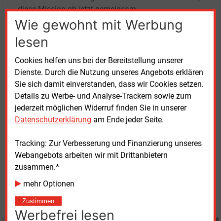
diese Mission ab jetzt gemeinsam
weiterzuverfolgen“, sagt Till Schlief, Mitgründer von
Wie gewohnt mit Werbung
Ladeplan.
lesen
Durch die Zusammenführung der belgischen und
Cookies helfen uns bei der Bereitstellung unserer
deutschen Teams sollen Retail Sonar zufolge neue
Dienste. Durch die Nutzung unseres Angebots erklären
Impulse in der Produktentwicklung, insbesondere im
Sie sich damit einverstanden, dass wir Cookies setzen.
Bereich der Ladeinfrastruktur für elektrische Lkw
Details zu Werbe- und Analyse-Trackern sowie zum
entstehen. Bis 2040 erwarte man allein in Europa ein
jederzeit möglichen Widerruf finden Sie in unserer
Investitionsvolumen von über 40
Milliarden Euro in
Datenschutzerklärung
am Ende jeder Seite.
diesen Bereich.
Tracking: Zur Verbesserung und Finanzierung unseres
Webangebots arbeiten wir mit Drittanbietern
Dienstag, 27.05.2025, 10:35 Uhr
zusammen.*
Katia Meyer-Tien
mehr Optionen
© 2026 Energie & Management GmbH
Zustimmen
Werbefrei lesen