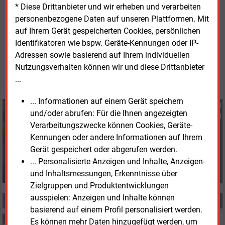
* Diese Drittanbieter und wir erheben und verarbeiten
Danzeisen.
personenbezogene Daten auf unseren Plattformen. Mit
auf Ihrem Gerät gespeicherten Cookies, persönlichen
Mittwoch, 2.08.2023, 16:23 Uhr
Identifikatoren wie bspw. Geräte-Kennungen oder IP-
Fritz Wilhelm
Adressen sowie basierend auf Ihrem individuellen
© 2026 Energie & Management GmbH
Nutzungsverhalten können wir und diese Drittanbieter
...
... Informationen auf einem Gerät speichern
Fritz Wilhelm
und/oder abrufen: Für die Ihnen angezeigten
+49 (0) 6007 9396075
Verarbeitungszwecke können Cookies, Geräte-
f.wilhelm@energie-und-
Kennungen oder andere Informationen auf Ihrem
management.de
Gerät gespeichert oder abgerufen werden.
... Personalisierte Anzeigen und Inhalte, Anzeigen-
und Inhaltsmessungen, Erkenntnisse über
Zielgruppen und Produktentwicklungen
ausspielen: Anzeigen und Inhalte können
MEHR ZUM THEMA
basierend auf einem Profil personalisiert werden.
Freitag, 5.09.2025, 12:44
Es können mehr Daten hinzugefügt werden, um