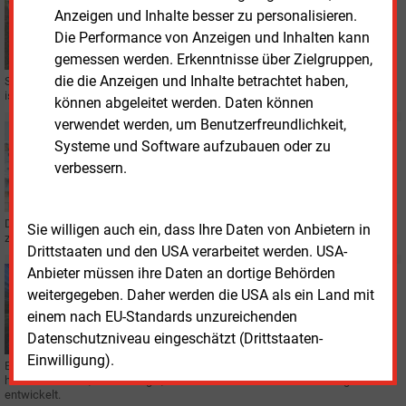
TECHNIK
Anzeigen und Inhalte besser zu personalisieren.
1.000 Gateways für flächendeckendes Lorawan-
Die Performance von Anzeigen und Inhalten kann
Netzwerk
gemessen werden. Erkenntnisse über Zielgruppen,
die die Anzeigen und Inhalte betrachtet haben,
Schleswig-Holstein Netz (SH Netz) baut das Lorawan-Netz weiter aus. Ziel
ist es, in Schleswig-Holstein flächendeckend Empfang zu ermöglichen.
können abgeleitet werden. Daten können
verwendet werden, um Benutzerfreundlichkeit,
Montag, 11.09.2023, 14:38
Systeme und Software aufzubauen oder zu
SMART METER
verbessern.
Kooperation beim CLS-Management
Die Softwarespezialisten Schleupen und die Vivavis wollen künftig
Sie willigen auch ein, dass Ihre Daten von Anbietern in
zusammenarbeiten und Synergien nutzen.
Drittstaaten und den USA verarbeitet werden. USA-
Anbieter müssen ihre Daten an dortige Behörden
Freitag, 25.08.2023, 15:36
weitergegeben. Daher werden die USA als ein Land mit
IT
Umsetzung von CLS ON nimmt Fahrt auf
einem nach EU-Standards unzureichenden
Datenschutzniveau eingeschätzt (Drittstaaten-
Einwilligung).
Ein Betriebsmodell für das Schalten und Steuern in der Niederspannung
haben EWE Netz, Rheinenergie, Westfalen Weser Netz und Gwadriga
entwickelt.