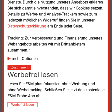
Joachim Kopp. Dafür werde man mit Venios
Dienste. Durch die Nutzung unseres Angebots erklären
praxistaugliche CLS-Lösungen und Lösungen für
Sie sich damit einverstanden, dass wir Cookies setzen.
netzdienliche Schaltvorgänge entwickeln, so der
Details zu Werbe- und Analyse-Trackern sowie zum
Geschäftsführer der Aktiver EMT GmbH.
jederzeit möglichen Widerruf finden Sie in unserer
Datenschutzerklärung
am Ende jeder Seite.
Nach Überzeugung von Jonas Danzeisen werden
sich die komplexen Herausforderungen in der
Tracking: Zur Verbesserung und Finanzierung unseres
Energiewirtschaft nicht mehr mit herkömmlichen
Webangebots arbeiten wir mit Drittanbietern
proprietären Bestandssystemen lösen lassen. "Das
zusammen.*
ist bis heute beim Redispatch 2.0 deutlich zu sehen",
mehr Optionen
sagt der Venios-Geschäftsführer. Auch für die
Umsetzung des §14a EnWG seien
Zustimmen
Werbefrei lesen
Spezialanwendungen nötig, die große Datenmengen
verarbeiten und auch automatisiert
Lesen Sie E&M plus fokussiert ohne Werbung und
Entscheidungsvorlagen liefern können. "Da sich
ohne Werbetracking. Schließen Sie jetzt das kostenlose
zudem auch die Geschäftsprozesse in der
E&M Probe-Abo ab.
Netzführung beim Kunden selbst enorm verändern
werden, kann der Schlüssel nur in
Werbefrei lesen
lösungsfokussierten Kooperationen liegen", so