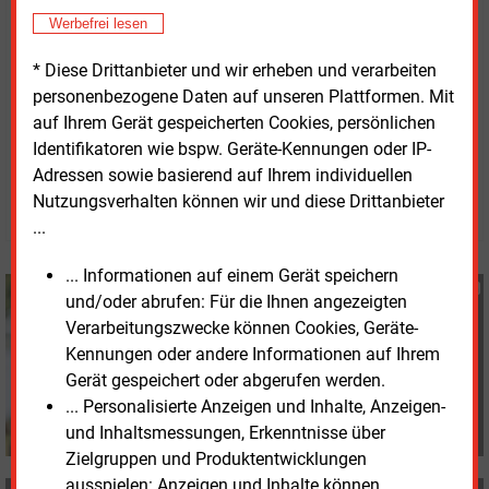
Kabelführungsportalen. Diese Arbeiten erfolgen nach
Werbefrei lesen
Angaben von Mitnetz Strom in Zusammenarbeit mit
* Diese Drittanbieter und wir erheben und verarbeiten
regionalen Firmen.
personenbezogene Daten auf unseren Plattformen. Mit
auf Ihrem Gerät gespeicherten Cookies, persönlichen
Donnerstag, 27.11.2025, 14:58 Uhr
Identifikatoren wie bspw. Geräte-Kennungen oder IP-
Susanne Harmsen
Adressen sowie basierend auf Ihrem individuellen
Nutzungsverhalten können wir und diese Drittanbieter
© 2026 Energie & Management GmbH
...
... Informationen auf einem Gerät speichern
Susanne Harmsen
und/oder abrufen: Für die Ihnen angezeigten
+49 (0) 151 28207503
Verarbeitungszwecke können Cookies, Geräte-
s.harmsen@energie-
Kennungen oder andere Informationen auf Ihrem
und-management.de
Gerät gespeichert oder abgerufen werden.
... Personalisierte Anzeigen und Inhalte, Anzeigen-
und Inhaltsmessungen, Erkenntnisse über
Zielgruppen und Produktentwicklungen
ausspielen: Anzeigen und Inhalte können