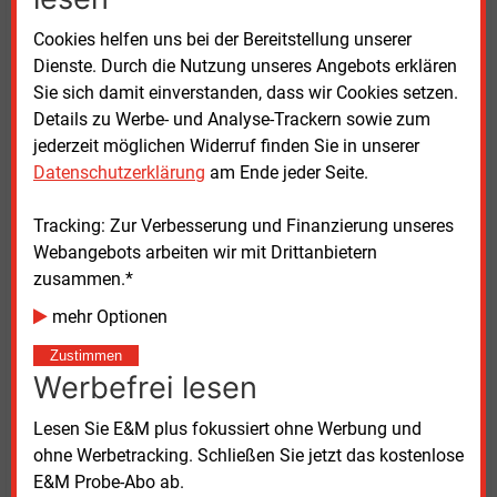
betrieben.
Cookies helfen uns bei der Bereitstellung unserer
Regionale Wertschöpfung
Dienste. Durch die Nutzung unseres Angebots erklären
Sie sich damit einverstanden, dass wir Cookies setzen.
Details zu Werbe- und Analyse-Trackern sowie zum
Mit rund 11
Milliarden Euro bezeichnet Mitnetz Strom
jederzeit möglichen Widerruf finden Sie in unserer
das Vorhaben als größte Einzelinvestition des
Datenschutzerklärung
am Ende jeder Seite.
Konzerns. Gleichzeitig handele es sich um den
umfangreichsten Einzelanschluss, den der
Tracking: Zur Verbesserung und Finanzierung unseres
Verteilnetzbetreiber in den vergangenen Jahren
Webangebots arbeiten wir mit Drittanbietern
umgesetzt habe. Die Realisierung des
zusammen.*
Netzanschlusses erfolgt nach Angaben des
Unternehmens gemeinsam mit Siemens Energy. Der
mehr Optionen
erste Spatenstich fand am 17.
November statt, die
Zustimmen
Fertigstellung ist für Ende 2026 vorgesehen.
Werbefrei lesen
Geschäftsführer Lutz Eckenroth betont laut
Lesen Sie E&M plus fokussiert ohne Werbung und
Unternehmen den Umfang der lokalen Bauleistungen.
ohne Werbetracking. Schließen Sie jetzt das kostenlose
Dazu zählen Tiefbauarbeiten, das Verlegen von mehr
E&M Probe-Abo ab.
als 3.000
Metern Kabel sowie der Bau von