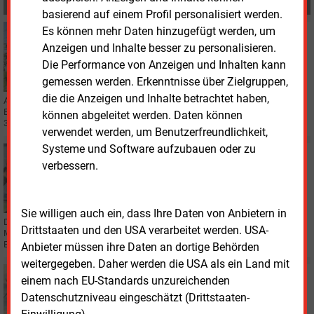
MEHR ZUM THEMA
basierend auf einem Profil personalisiert werden.
Es können mehr Daten hinzugefügt werden, um
Donnerstag, 7.05.2026, 13:38
STROMNETZ
Anzeigen und Inhalte besser zu personalisieren.
Envia M verzeichnet Anschlussboom
Die Performance von Anzeigen und Inhalten kann
gemessen werden. Erkenntnisse über Zielgruppen,
die die Anzeigen und Inhalte betrachtet haben,
Allein 2026 investiert die „enviaM-Gruppe“ rund 600
Millionen Euro in die
Erneuerung und Erweiterung der Stromnetze. Bis 2030 sind weitere
können abgeleitet werden. Daten können
3
Milliarden Euro geplant.
verwendet werden, um Benutzerfreundlichkeit,
Systeme und Software aufzubauen oder zu
Freitag, 10.04.2026, 16:28
verbessern.
STROMNETZ
Erneuerbare und hohe Nachfrage sorgen bei Mitnetz
für Dynamik
Sie willigen auch ein, dass Ihre Daten von Anbietern in
Der Verteilnetzbetreiber „MITNETZ STROM“ investiert 2026 rund 531
Drittstaaten und den USA verarbeitet werden. USA-
Millionen Euro in Erneuerung und Erweiterung seiner Netze. Auch der
Erneuerbaren-Ausbau kommt voran.
Anbieter müssen ihre Daten an dortige Behörden
weitergegeben. Daher werden die USA als ein Land mit
Dienstag, 3.03.2026, 16:49
einem nach EU-Standards unzureichenden
REGENERATIVE
Datenschutzniveau eingeschätzt (Drittstaaten-
Hohe Anschlusszahlen bleiben eine Herausforderung