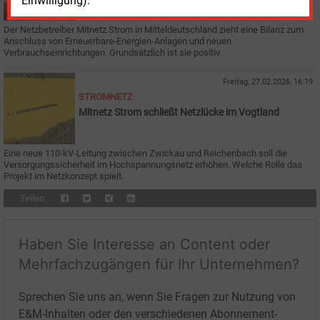
Einwilligung).
Der Netzbetreiber Mitnetz Strom in Mitteldeutschland zieht eine Bilanz zum
Anschluss von Erneuerbare-Energien-Anlagen und neuen
Verbrauchseinrichtungen. Grundsätzlich ist sie positiv.
Freitag, 27.02.2026, 16:19
STROMNETZ
Mitnetz Strom schließt Netzlücke im Vogtland
Eine neue 110-kV-Leitung zwischen Zwickau und Reichenbach soll die
Versorgungssicherheit im Hochspannungsnetz erhöhen. Welche Rolle das
Projekt im Netzkonzept spielt.
Teilen:
Haben Sie Interesse an Content oder
Mehrfachzugängen für Ihr Unternehmen?
Sprechen Sie uns an, wenn Sie Fragen zur Nutzung von
E&M-Inhalten oder den verschiedenen Abonnement-