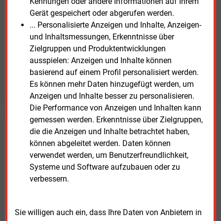
Kennungen oder andere Informationen auf Ihrem
Zwei Wochen kostenfreier Zugang
Gerät gespeichert oder abgerufen werden.
Zugang auf stündlich aktualisierte Nachrichten mit
... Personalisierte Anzeigen und Inhalte, Anzeigen-
Prognose- und Marktdaten
und Inhaltsmessungen, Erkenntnisse über
+ einmal täglich E&M daily
Zielgruppen und Produktentwicklungen
+ zwei Ausgaben der Zeitung E&M
ausspielen: Anzeigen und Inhalte können
ohne automatische Verlängerung
basierend auf einem Profil personalisiert werden.
Es können mehr Daten hinzugefügt werden, um
JETZT KOSTENLOS TESTEN
Anzeigen und Inhalte besser zu personalisieren.
Die Performance von Anzeigen und Inhalten kann
gemessen werden. Erkenntnisse über Zielgruppen,
die die Anzeigen und Inhalte betrachtet haben,
Login für Kunden
können abgeleitet werden. Daten können
verwendet werden, um Benutzerfreundlichkeit,
Systeme und Software aufzubauen oder zu
verbessern.
Sie willigen auch ein, dass Ihre Daten von Anbietern in