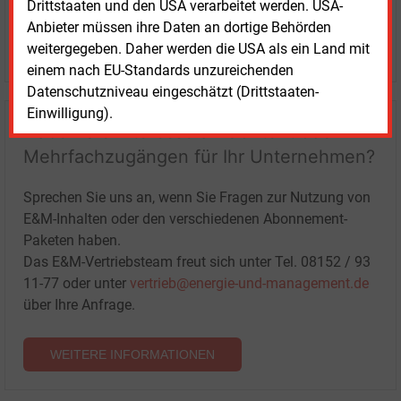
Drittstaaten und den USA verarbeitet werden. USA-
Anbieter müssen ihre Daten an dortige Behörden
LOGIN
weitergegeben. Daher werden die USA als ein Land mit
einem nach EU-Standards unzureichenden
Datenschutzniveau eingeschätzt (Drittstaaten-
Einwilligung).
Haben Sie Interesse an Content oder
Mehrfachzugängen für Ihr Unternehmen?
Sprechen Sie uns an, wenn Sie Fragen zur Nutzung von
E&M-Inhalten oder den verschiedenen Abonnement-
Paketen haben.
Das E&M-Vertriebsteam freut sich unter Tel. 08152 / 93
11-77 oder unter
vertrieb@energie-und-management.de
über Ihre Anfrage.
WEITERE INFORMATIONEN