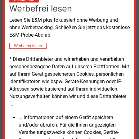
Werbefrei lesen
Kaufen Sie den Artikel
Lesen Sie E&M plus fokussiert ohne Werbung und
ohne Werbetracking. Schließen Sie jetzt das kostenlose
erhalten Sie sofort diesen redaktionellen Beitrag für
E&M Probe-Abo ab.
nur €
2.98
Werbefrei lesen
* Diese Drittanbieter und wir erheben und verarbeiten
personenbezogene Daten auf unseren Plattformen. Mit
auf Ihrem Gerät gespeicherten Cookies, persönlichen
Identifikatoren wie bspw. Geräte-Kennungen oder IP-
Adressen sowie basierend auf Ihrem individuellen
JETZT ARTIKEL KAUFEN
Nutzungsverhalten können wir und diese Drittanbieter
...
... Informationen auf einem Gerät speichern
E&M
Testen Sie
kostenlos und
und/oder abrufen: Für die Ihnen angezeigten
unverbindlich
Verarbeitungszwecke können Cookies, Geräte-