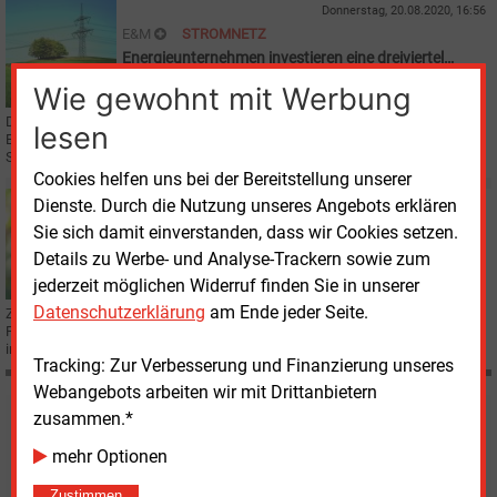
Donnerstag, 20.08.2020, 16:56
E&M
STROMNETZ
Energieunternehmen investieren eine dreiviertel
Milliarde Euro in Netze
Wie gewohnt mit Werbung
Der Wirtschaftsstandort Frankfurt soll durch den Ausbau und die
lesen
Ertüchtigung des Stromnetzes auf die künftigen Anforderungen des IT-
Sektors vorbereitet werden.
Cookies helfen uns bei der Bereitstellung unserer
Dienste. Durch die Nutzung unseres Angebots erklären
Montag, 3.08.2020, 11:57
E&M
ELEKTROFAHRZEUGE
Sie sich damit einverstanden, dass wir Cookies setzen.
Mainova gründet Joint Venture für E-
Details zu Werbe- und Analyse-Trackern sowie zum
Mobilitätslösungen
jederzeit möglichen Widerruf finden Sie in unserer
Datenschutzerklärung
am Ende jeder Seite.
Zusammen mit dem Ladeinfrastruktur-Dienstleister Dussmann will der
Frankfurter Energieversorger ein Full-Service-Angebot für E-Ladelösungen
insbesondere für Firmen-Fuhrparks bieten.
Tracking: Zur Verbesserung und Finanzierung unseres
Webangebots arbeiten wir mit Drittanbietern
zusammen.*
Möchten Sie diese und
mehr Optionen
weitere Nachrichten lesen?
Zustimmen