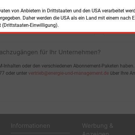
+ einmal täglich E&M daily
 Daten von Anbietern in Drittstaaten und den USA verarbeitet we
+ zwei Ausgaben der Zeitung E&M
ergegeben. Daher werden die USA als ein Land mit einem nach 
ohne automatische Verlängerung
JETZT KOSTENLOS TESTEN
LOGIN
(Drittstaaten-Einwilligung).
fachzugängen für Ihr Unternehmen?
M-Inhalten oder den verschiedenen Abonnement-Paketen haben.
-77 oder unter
vertrieb@energie-und-management.de
über Ihre An
Informationen
Werbung &
Anzeigen