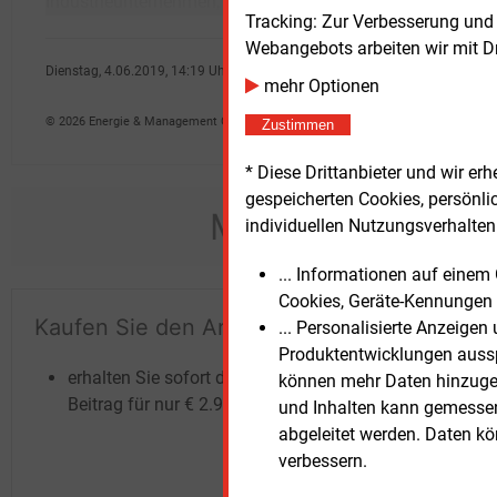
Industrieunternehmen, die selbst nicht über
Namen
Tracking: Zur Verbesserung und
Webangebots arbeiten wir mit D
Dienstag, 4.06.2019, 14:19 Uhr
mehr Optionen
Jonas Rosenberger
© 2026 Energie & Management GmbH
Zustimmen
* Diese Drittanbieter und wir e
gespeicherten Cookies, persönli
Möchten Sie dies
individuellen Nutzungsverhalten 
... Informationen auf eine
Cookies, Geräte-Kennungen 
Kaufen Sie den Artikel
Te
... Personalisierte Anzeige
Produktentwicklungen ausspi
un
erhalten Sie sofort diesen redaktionellen
können mehr Daten hinzugef
Beitrag für nur €
2.98
und Inhalten kann gemessen 
abgeleitet werden. Daten k
verbessern.