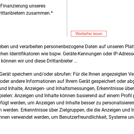
 „LEW Intraday“ berei
 Finanzierung unseres
rittanbietern zusammen.*
Alle 
Werbefrei lesen
rheben und verarbeiten personenbezogene Daten auf unseren Plat
chen Identifikatoren wie bspw. Geräte-Kennungen oder IP-Adres
e und weitere Nachrichten l
können wir und diese Drittanbieter ...
m Gerät speichern und/oder abrufen: Für die Ihnen angezeigten 
oder andere Informationen auf Ihrem Gerät gespeichert oder ab
E&M
sten Sie
kostenlos
Login fü
n und Inhalte, Anzeigen- und Inhaltsmessungen, Erkenntnisse übe
elen: Anzeigen und Inhalte können basierend auf einem Profil p
d unverbindlich
ügt werden, um Anzeigen und Inhalte besser zu personalisiere
werden. Erkenntnisse über Zielgruppen, die die Anzeigen und I
Zwei Wochen kostenfreier Zugang
önnen verwendet werden, um Benutzerfreundlichkeit, Systeme u
Zugang auf stündlich aktualisierte
Nachrichten mit Prognose- und
Marktdaten