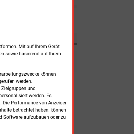
Versteigerung von
Emissionsrechten sind im
letzten Jahr auf ein
Nachrichten
Rekordniveau gestiegen.
Dennoch braucht der globale
CO
-Markt neue Regeln.
2
tformen. Mit auf Ihrem Gerät
sen sowie basierend auf Ihrem
esen?
Verarbeitungszwecke können
gerufen werden.
r Kunden
r Zielgruppen und
ersonalisiert werden. Es
n. Die Performance von Anzeigen
nhalte betrachtet haben, können
nd Software aufzubauen oder zu