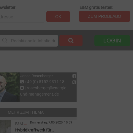
wsletter:
E&M gratis testen:
ZUM PROBEABO
OK
LOGIN
Jonas Rosenberger
+49 (0) 8152 9311 18
j.rosenberger@energie-
und-management.de
MEHR ZUM THEMA
Donnerstag, 7.05.2020, 10:59
E&M
Hybridkraftwerk für