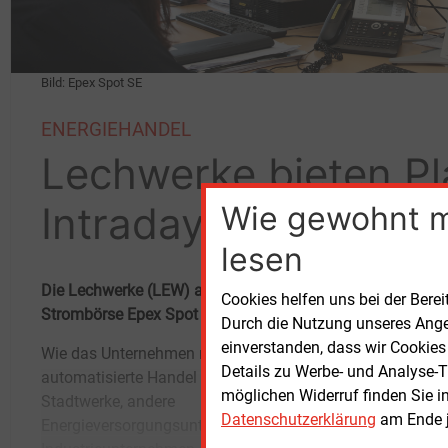
Bild: Epex Spot SE
ENERGIEHANDEL
Lechwerke bieten Pl
Intradayhandel
Wie gewohnt 
lesen
Die Lechwerke (LEW) aus Augsburg bieten Kunden einen a
Cookies helfen uns bei der Berei
Strombörse Epex Spot an.
Durch die Nutzung unseres Ange
einverstanden, dass wir Cookies
Wie das Unternehmen mitteilt, bringe der
einen durchgängig besetzten Handelsdesk
Details zu Werbe- und Analyse-T
automatisierte Handel Flexibilitäten für
verfügen, aber die Möglichkeiten des Marktes
möglichen Widerruf finden Sie i
Stadtwerke, andere
nutzen wollen.Als erster Pilotkunde nutzen die
Datenschutzerklärung
am Ende j
Energieversorgungsunternehmen und große
Stadtwerke Lemgo das Angebot mit dem