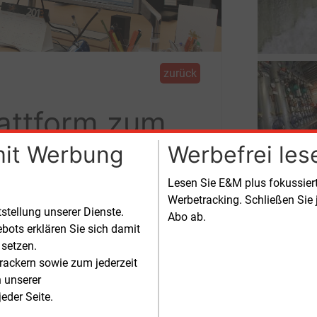
zurück
attform zum
mit Werbung
Werbefrei les
Lesen Sie E&M plus fokussie
Werbetracking. Schließen Sie 
utomatisierten Intradayhandel an der
tstellung unserer Dienste.
Abo ab.
bots erklären Sie sich damit
 setzen.
rackern sowie zum jederzeit
n unserer
eder Seite.