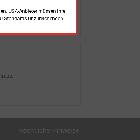
rden. USA-Anbieter müssen ihre
EU-Standards unzureichenden
frage.
Rechtliche Hinweise