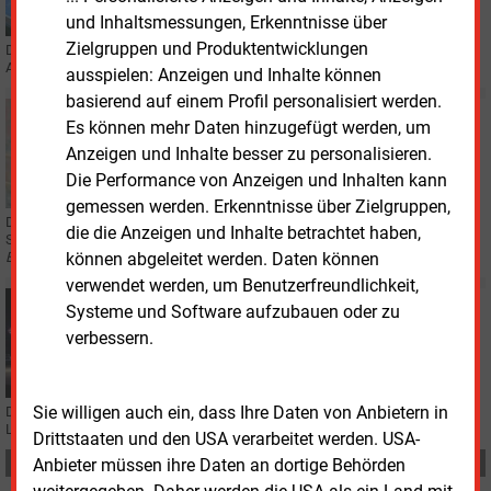
Risikoabsicherung bei PPA
und Inhaltsmessungen, Erkenntnisse über
Zielgruppen und Produktentwicklungen
Die Deutsche Energie-Agentur (Dena) hat untersucht, welche Auswirkungen
Absicherungsinstrumente auf die Finanzierung von PPA haben.
ausspielen: Anzeigen und Inhalte können
basierend auf einem Profil personalisiert werden.
Donnerstag, 30.01.2025, 16:09
Es können mehr Daten hinzugefügt werden, um
REGENERATIVE
Anzeigen und Inhalte besser zu personalisieren.
Viele Ideen für grüne Produktinnovationen bei Uniper
Die Performance von Anzeigen und Inhalten kann
gemessen werden. Erkenntnisse über Zielgruppen,
Die Direktvermarktung und das Geschäft für PPA ergänzen sich. Doch aus
die die Anzeigen und Inhalte betrachtet haben,
Sicht von Uniper ist das Umfeld für die EEG-Direktvermarktung schwierig.
können abgeleitet werden. Daten können
E&M
stellte Fragen an Gundolf Schweppe.
verwendet werden, um Benutzerfreundlichkeit,
Mittwoch, 18.12.2024, 13:57
Systeme und Software aufzubauen oder zu
ELEKTROMOBILITÄT
verbessern.
Avia eröffnet Prototyp eigener Ladeparks
Sie willigen auch ein, dass Ihre Daten von Anbietern in
Die mittelständische Avia-Gruppe hat in Oldenburg den ersten „AVIA Volt“-
Ladepark in Betrieb genommen.
Drittstaaten und den USA verarbeitet werden. USA-
Anbieter müssen ihre Daten an dortige Behörden
Teilen: