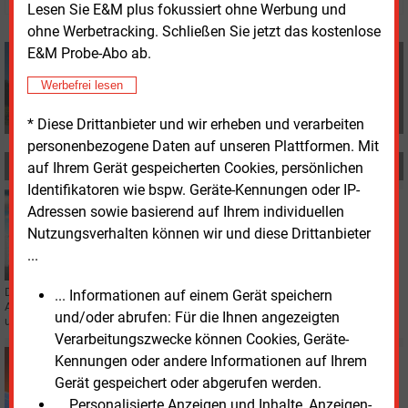
Lesen Sie E&M plus fokussiert ohne Werbung und
ohne Werbetracking. Schließen Sie jetzt das kostenlose
E&M Probe-Abo ab.
Volker Stephan
+49 (0) 8152 9311 0
Werbefrei lesen
info@energie-und-management.de
* Diese Drittanbieter und wir erheben und verarbeiten
personenbezogene Daten auf unseren Plattformen. Mit
MEHR ZUM THEMA
auf Ihrem Gerät gespeicherten Cookies, persönlichen
Identifikatoren wie bspw. Geräte-Kennungen oder IP-
Freitag, 11.07.2025, 10:41
Adressen sowie basierend auf Ihrem individuellen
STROMSPEICHER
Nutzungsverhalten können wir und diese Drittanbieter
Flexpower plant Energiespeicher in Eigenregie
...
Der Stromhändler „FlexPower“ erweitert sein Geschäft um ein neues
... Informationen auf einem Gerät speichern
Aufgabenfeld. Eine Tochtergesellschaft übernimmt ab sofort Entwicklung
und/oder abrufen: Für die Ihnen angezeigten
und Betrieb von Großbatteriespeichern.
Verarbeitungszwecke können Cookies, Geräte-
Kennungen oder andere Informationen auf Ihrem
Montag, 10.02.2025, 16:48
E-WORLD 2025
Gerät gespeichert oder abgerufen werden.
Dena untersucht Möglichkeiten der
... Personalisierte Anzeigen und Inhalte, Anzeigen-