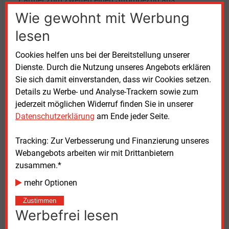
Solarkraft über einen Langfristvertrag (Power
Wie gewohnt mit Werbung
Purchase Agreement, PPA) vereinbart. Der dritte
lesen
Aspekt in dem Deal ist der Rückgriff auf eine virtuelle
Batterie, über die Flexpower eine Pufferleistung von
Cookies helfen uns bei der Bereitstellung unserer
0,9
MW zur Verfügung stellt.
Dienste. Durch die Nutzung unseres Angebots erklären
Sie sich damit einverstanden, dass wir Cookies setzen.
Für Flexpower-Geschäftsführer Max Amir Dieringer
Details zu Werbe- und Analyse-Trackern sowie zum
ist das Liefermodell besonders geeignet, auch für
jederzeit möglichen Widerruf finden Sie in unserer
kleinere Gewerbe- und Industriekunden. Die
Datenschutzerklärung
am Ende jeder Seite.
Kombination des Strombezugs über Handel am
Spotmarkt, Öko-PPA und Batterie zeige, dass „eine
Tracking: Zur Verbesserung und Finanzierung unseres
günstige Vollversorgung anders gedacht werden
Webangebots arbeiten wir mit Drittanbietern
muss“.
zusammen.*
mehr Optionen
Donnerstag, 19.12.2024, 16:38 Uhr
Zustimmen
Volker Stephan
Werbefrei lesen
© 2026 Energie & Management GmbH