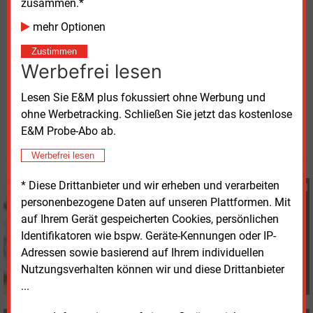
zusammen.*
Q2 2022
18,698
mehr Optionen
Q1 2022
18,462
Quelle: EEX
Zustimmen
Werbefrei lesen
Montag, 13.04.2026, 11:42 Uhr
Lesen Sie E&M plus fokussiert ohne Werbung und
Heidi Roider
ohne Werbetracking. Schließen Sie jetzt das kostenlose
E&M Probe-Abo ab.
© 2026 Energie & Management GmbH
Werbefrei lesen
* Diese Drittanbieter und wir erheben und verarbeiten
Heidi Roider
personenbezogene Daten auf unseren Plattformen. Mit
+49 (0) 8152 9311 28
auf Ihrem Gerät gespeicherten Cookies, persönlichen
h.roider@energie-und-
management.de
Identifikatoren wie bspw. Geräte-Kennungen oder IP-
Adressen sowie basierend auf Ihrem individuellen
Nutzungsverhalten können wir und diese Drittanbieter
...