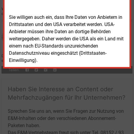
Wie aus der aktualisierten Liste der Strombörse EEX hervorgeht, steigt
der übliche Preis auf 9,319 Cent/kWh.
Sie willigen auch ein, dass Ihre Daten von Anbietern in
Drittstaaten und den USA verarbeitet werden. USA-
Donnerstag, 2.10.2025, 17:11
Anbieter müssen ihre Daten an dortige Behörden
KWK
weitergegeben. Daher werden die USA als ein Land mit
KWK-Index erholt sich wieder
einem nach EU-Standards unzureichenden
Datenschutzniveau eingeschätzt (Drittstaaten-
Der „übliche Preis“ für eingespeisten KWK-Strom oder auch KWK-Index
Einwilligung).
erhöht sich fürs vierte Quartal von 6,973 Cent/kWh auf 8,276 Cent/kWh.
Teilen:
Haben Sie Interesse an Content oder
Mehrfachzugängen für Ihr Unternehmen?
Sprechen Sie uns an, wenn Sie Fragen zur Nutzung von
E&M-Inhalten oder den verschiedenen Abonnement-
Paketen haben.
Das E&M-Vertriebsteam freut sich unter Tel. 08152 / 93