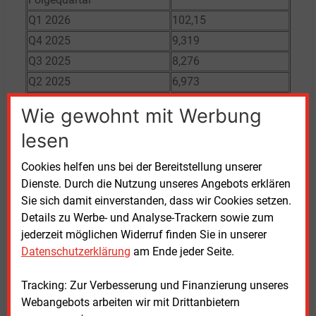
Q1 2026
102,15
Q4 2025
9,319
Q3 2025
8,276
Q2 2025
6,973
Q1 2025
11,189
Wie gewohnt mit Werbung
Q4 2024
10,265
lesen
Q3 2024
7,599
Q2 2024
7,176
Cookies helfen uns bei der Bereitstellung unserer
Q1 2024
6,767
Dienste. Durch die Nutzung unseres Angebots erklären
Sie sich damit einverstanden, dass wir Cookies setzen.
Q4 2023
8,227
Details zu Werbe- und Analyse-Trackern sowie zum
Q3 2023
9,078
jederzeit möglichen Widerruf finden Sie in unserer
Q2 2023
9,229
Datenschutzerklärung
am Ende jeder Seite.
Q1 2023
11,580
Tracking: Zur Verbesserung und Finanzierung unseres
Q4 2022
19,284
Webangebots arbeiten wir mit Drittanbietern
Q3 2022
37,575