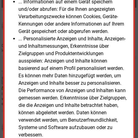
... Informationen auf einem Gerät speichern
MEHR ZUM THEMA
und/oder abrufen: Für die Ihnen angezeigten
Dienstag, 7.07.2026, 12:11
Verarbeitungszwecke können Cookies, Geräte-
KWK
Kennungen oder andere Informationen auf Ihrem
KWK-Index sinkt wieder unter 10 Cent
Gerät gespeichert oder abgerufen werden.
... Personalisierte Anzeigen und Inhalte, Anzeigen-
Der „übliche Preis“ für eingespeisten KWK-Strom oder auch KWK-Index sinkt
und Inhaltsmessungen, Erkenntnisse über
leicht von 10,215 Cent/kWh auf 9,521 Cent/kWh.
Zielgruppen und Produktentwicklungen
ausspielen: Anzeigen und Inhalte können
Freitag, 8.05.2026, 16:49
basierend auf einem Profil personalisiert werden.
REGENERATIVE
Es können mehr Daten hinzugefügt werden, um
Doppeltes Plus bei Direktvermarktung
Anzeigen und Inhalte besser zu personalisieren.
Die Performance von Anzeigen und Inhalten kann
In der geförderten Direktvermarktung sind im Mai 868 MW mehr angemeldet
gemessen werden. Erkenntnisse über Zielgruppen,
worden als im Vormonat. In der sonstigen Direktvermarktung errechnet sich
ein Plus von 749 MW.
die die Anzeigen und Inhalte betrachtet haben,
können abgeleitet werden. Daten können
Donnerstag, 8.01.2026, 15:27
verwendet werden, um Benutzerfreundlichkeit,
KWK
Systeme und Software aufzubauen oder zu
KWK-Index klettert über 9 Cent
verbessern.