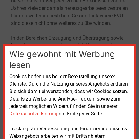
hervor, dass im Vergleich zu den Ergebnissen vor drei
Jahren viele der damals herausgearbeiteten zentralen
Hürden weiterhin bestehen. Gerade für kleinere EVU
sind diese nicht ohne weiteres zu überwinden.
In den Bereichen Erzeugung und Übertragung sowie
Verteilung hingegen zeichnet sich klar ein positives
Wie gewohnt mit Werbung
Bild ab: Viele von den relevanten KI-Anwendungen
etablieren sich mit Verbreitungsgraden von
lesen
durchschnittlich 30 bis 50
Prozent.
Cookies helfen uns bei der Bereitstellung unserer
„Die Studie beweist eindrücklich, dass die digitale
Dienste. Durch die Nutzung unseres Angebots erklären
Transformation und insbesondere KI keine
Sie sich damit einverstanden, dass wir Cookies setzen.
Nischenthemen für die Unternehmen der
Details zu Werbe- und Analyse-Trackern sowie zum
Energiewirtschaft sind“, sagt Kerstin Andreae,
jederzeit möglichen Widerruf finden Sie in unserer
Vorsitzende der BDEW-Hauptgeschäftsführung. „Die
Datenschutzerklärung
am Ende jeder Seite.
Dynamik ist klar: Immer mehr Unternehmen
entwickeln Strategien für eine KI-Nutzung mit echten
Tracking: Zur Verbesserung und Finanzierung unseres
Produktivitäts- und Effizienzgewinnen.“ Die
Webangebots arbeiten wir mit Drittanbietern