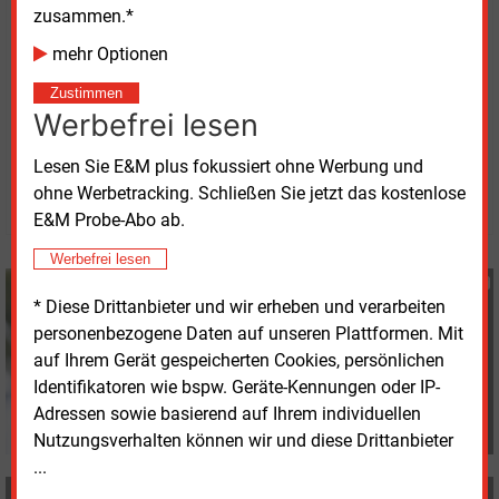
Potenziale seien zwar noch längst nicht ausreichend
zusammen.*
gehoben. Dass die Branche große Schritte nach
mehr Optionen
vorne mache, sei aber erfreulich.
Zustimmen
Werbefrei lesen
Dienstag, 14.04.2026, 12:07 Uhr
G�nter Drewnitzky
Lesen Sie E&M plus fokussiert ohne Werbung und
ohne Werbetracking. Schließen Sie jetzt das kostenlose
© 2026 Energie & Management GmbH
E&M Probe-Abo ab.
Werbefrei lesen
Günter Drewnitzky
* Diese Drittanbieter und wir erheben und verarbeiten
+49 (0) 8152 9311 15
personenbezogene Daten auf unseren Plattformen. Mit
G.Drewnitzky@energie-
und-management.de
auf Ihrem Gerät gespeicherten Cookies, persönlichen
Identifikatoren wie bspw. Geräte-Kennungen oder IP-
Adressen sowie basierend auf Ihrem individuellen
Nutzungsverhalten können wir und diese Drittanbieter
...
MEHR ZUM THEMA