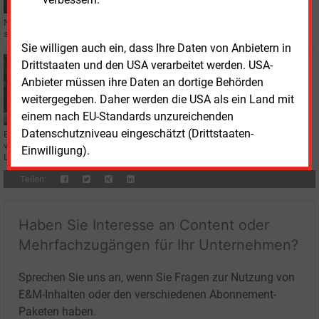
Nach den Angriffen auf das Berliner Stromnetz plädiert der BDEW für
strengere Regeln bei der Veröffentlichung sensibler Infrastrukturdaten.
Sie willigen auch ein, dass Ihre Daten von Anbietern in
Drittstaaten und den USA verarbeitet werden. USA-
Mittwoch, 1.04.2026, 09:11
REGENERATIVE
Anbieter müssen ihre Daten an dortige Behörden
Auf der Suche nach digitalen Lösungen für die
weitergegeben. Daher werden die USA als ein Land mit
Energiewende
einem nach EU-Standards unzureichenden
Datenschutzniveau eingeschätzt (Drittstaaten-
Eine Forschungskooperation in Nordrhein-Westfalen soll die Energiewende
voranbringen. Schwerpunkt ist die Suche nach innovativen, digitalen
Einwilligung).
Lösungen.
Teilen:
Haben Sie Interesse an Content oder
Mehrfachzugängen für Ihr Unternehmen?
Sprechen Sie uns an, wenn Sie Fragen zur Nutzung von
E&M-Inhalten oder den verschiedenen Abonnement-
Paketen haben.