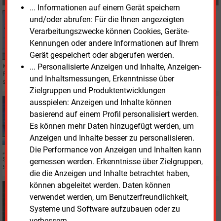
... Informationen auf einem Gerät speichern
Donnerstag, 30.04.2026, 15:45
und/oder abrufen: Für die Ihnen angezeigten
IT
Verarbeitungszwecke können Cookies, Geräte-
Milliardengeschäft Rechenzentren
Kennungen oder andere Informationen auf Ihrem
Gerät gespeichert oder abgerufen werden.
... Personalisierte Anzeigen und Inhalte, Anzeigen-
Künstliche Intelligenz braucht eine Menge Energie. Der Stromverbrauch von
Rechenzentren könnte sich in den kommenden zehn Jahren verdreifachen,
und Inhaltsmessungen, Erkenntnisse über
so Bloomberg-NEF-Analyst Leonard Quong.
Zielgruppen und Produktentwicklungen
ausspielen: Anzeigen und Inhalte können
Donnerstag, 23.04.2026, 12:16
IT
basierend auf einem Profil personalisiert werden.
Digitaler Marktplatz für Eigenbau-Lösungen aus der
Es können mehr Daten hinzugefügt werden, um
Energiewirtschaft
Anzeigen und Inhalte besser zu personalisieren.
Die Performance von Anzeigen und Inhalten kann
„Die Netzwerkpartner“ starten eine digitale Plattform für Energieversorger,
Stadtwerke und Netzgesellschaften. Ziel: Eigenentwicklungen, Tools und
gemessen werden. Erkenntnisse über Zielgruppen,
Services untereinander austauschen.
die die Anzeigen und Inhalte betrachtet haben,
können abgeleitet werden. Daten können
Freitag, 10.04.2026, 20:15
verwendet werden, um Benutzerfreundlichkeit,
KRITISCHE INFRASTRUKTUR
Systeme und Software aufzubauen oder zu
BDEW fordert Neubewertung von
Transparenzpflichten bei Kritis
verbessern.