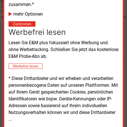
zusammen.*
Die Klimaschutzpläne der Bundesregierung werden viel kritisiert − die
Erdgas- und Biomethanbranche erkennt darin durchaus auch Chancen.
mehr Optionen
Zustimmen
Möchten Sie diese und
Werbefrei lesen
weitere Nachrichten lesen?
Lesen Sie E&M plus fokussiert ohne Werbung und
ohne Werbetracking. Schließen Sie jetzt das kostenlose
E&M Probe-Abo ab.
Kaufen Sie den Artikel
Werbefrei lesen
* Diese Drittanbieter und wir erheben und verarbeiten
erhalten Sie sofort diesen redaktionellen Beitrag für
personenbezogene Daten auf unseren Plattformen. Mit
nur €
8.93
auf Ihrem Gerät gespeicherten Cookies, persönlichen
Identifikatoren wie bspw. Geräte-Kennungen oder IP-
Adressen sowie basierend auf Ihrem individuellen
Nutzungsverhalten können wir und diese Drittanbieter
...