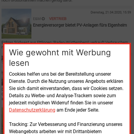
noch Großbritannien machen genug dafür.
Dienstag, 21.04.2020, 15:59
E&M
VERTRIEB
Energieversorger bietet PV-Anlagen fürs Eigenheim
Erdgas Südwest aus Ettlingen (Baden-Württemberg) verkauft Verbrauchern
nun auch Photovoltaik-Anlagen.
Wie gewohnt mit Werbung
Mittwoch, 18.12.2019, 16:09
lesen
E&M
GASNETZ
Verdichter verbessern Gastransport in
Cookies helfen uns bei der Bereitstellung unserer
Süddeutschland
Dienste. Durch die Nutzung unseres Angebots erklären
Sie sich damit einverstanden, dass wir Cookies setzen.
Die Gasnetzbetreiber Bayernets und Open Grid Europe stärken die
Gastransportkapazität in Süddeutschland durch eine neue Verdichterstation
Details zu Werbe- und Analyse-Trackern sowie zum
in Wertingen, nordwestlich von Augsburg.
jederzeit möglichen Widerruf finden Sie in unserer
Datenschutzerklärung
am Ende jeder Seite.
Montag, 18.11.2019, 12:51
E&M
REGENERATIVE
Perspektiven für Erdgas und Biomethan
Tracking: Zur Verbesserung und Finanzierung unseres
Webangebots arbeiten wir mit Drittanbietern