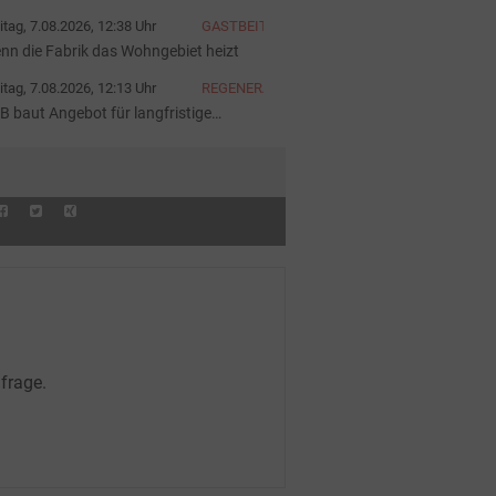
iter
itag, 7.08.2026, 12:38 Uhr
GASTBEITRAG
nn die Fabrik das Wohngebiet heizt
itag, 7.08.2026, 12:13 Uhr
REGENERATIVE
B baut Angebot für langfristige
rombeschaffung aus
frage.