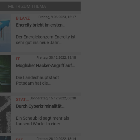
MEHR ZUM THEMA
Freitag, 9.06.2023, 16:17
BILANZ
Enercity bricht im ersten
Quartal schon wieder alle
Der Energiekonzern Enercity ist
Rekorde
sehr gut ins neue Jahr
gestartet. Obwohl die
Hannoveraner weniger Energie
Freitag, 30.12.2022, 15:18
IT
absetzten und handelten,
weisen die wesentlichen
Möglicher Hacker-Angriff auf
Quartalszahlen nach oben.
Potsdam: auch Stadtwerke
Die Landeshauptstadt
schalten ab
Potsdam hat die
Internetverbindung der
Verwaltung am 29. Dezember
Donnerstag, 15.12.2022, 08:30
STATISTIK
vorsorglich abgeschaltet.
Auch die Stadtwerke Potsdam
Durch Cyberkriminalität
DES
haben ebenfalls reagiert.
durchschnittlich verursachte
TAGES
Ein Schaubild sagt mehr als
Kosten
tausend Worte: In einer
aktuellen Infografik beleuchtet
die Redaktion regelmäßig
Freitag, 28.10.2022, 13:14