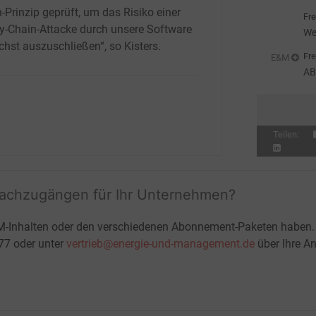
we
-Prinzip geprüft, um das Risiko einer
Fre
y-Chain-Attacke durch unsere Software
We
chst auszuschließen“, so Kisters.
Fre
E&M
AB
St
Teilen:
fachzugängen für Ihr Unternehmen?
M-Inhalten oder den verschiedenen Abonnement-Paketen haben.
-77 oder unter
vertrieb@energie-und-management.de
über Ihre An