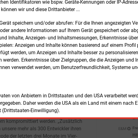
chen Identifikatoren wie bspw. Geräte-Kennungen oder IP-Adres
en noch zu spüren. Bis Weihnachten
El
Fre
E&M
können wir und diese Drittanbieter ...
hatte die Kisters Gruppe die vollständige
En
nikationsfähigkeit wieder hergestellt
Er
m Gerät speichern und/oder abrufen: Für die Ihnen angezeigten 
m März 2022 hatte sie schließlich die
Fre
oder andere Informationen auf Ihrem Gerät gespeichert oder ab
St
areproduktion wieder aufnehmen
n und Inhalte, Anzeigen- und Inhaltsmessungen, Erkenntnisse übe
So
n.
Fre
E&M
elen: Anzeigen und Inhalte können basierend auf einem Profil p
EV
ügt werden, um Anzeigen und Inhalte besser zu personalisiere
orstand Klaus Kisters im Gespräch mit
an
Fre
werden. Erkenntnisse über Zielgruppen, die die Anzeigen und I
E&M
edaktion im August dieses Jahres
So
önnen verwendet werden, um Benutzerfreundlichkeit, Systeme u
terte, hatte das Unternehmen der
Au
eldforderung der Cyberkriminellen nicht
Fre
E&M
Be
egeben. Stattdessen wurden alle
Ho
me vollständig neu aufgebaut. Die
Fre
E&M
 Daten von Anbietern in Drittstaaten und den USA verarbeitet we
ler hätten dringend dazu geraten, die
Ce
ergegeben. Daher werden die USA als ein Land mit einem nach 
ndungsprogramme komplett neu
Ni
(Drittstaaten-Einwilligung).
Fre
E&M
setzen, denn auch Backups könnten von
En
rn kompromittiert werden. „Zusätzlich
de
 unsere mehr als 300
Entwickler ihren
Fre
E&M
Hi
ode der letzten drei Monate im Vier-