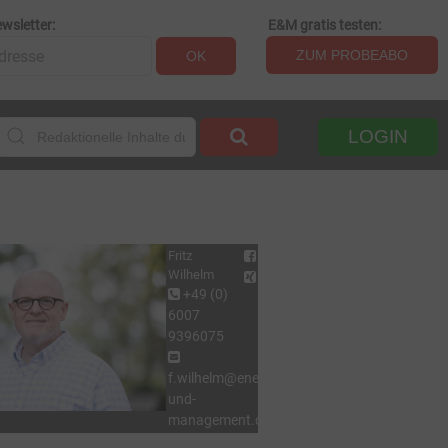
wsletter:
E&M gratis testen:
ZUM PROBEABO
OK
LOGIN
Fritz
Wilhelm
+49 (0)
6007
9396075
f.wilhelm@energie-
und-
management.de