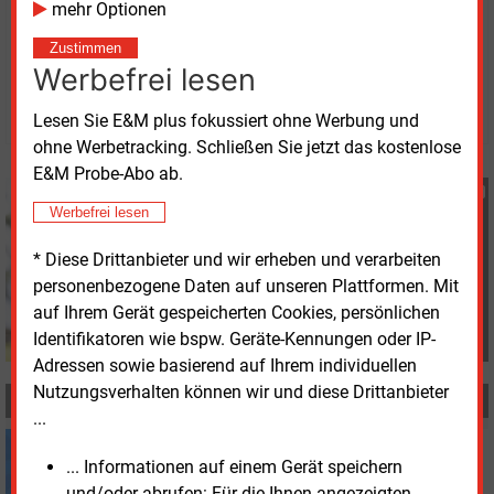
mehr Optionen
Freitag, 15.03.2024, 13:03 Uhr
Zustimmen
Heidi Roider
Werbefrei lesen
© 2026 Energie & Management GmbH
Lesen Sie E&M plus fokussiert ohne Werbung und
ohne Werbetracking. Schließen Sie jetzt das kostenlose
E&M Probe-Abo ab.
Heidi Roider
Werbefrei lesen
+49 (0) 8152 9311 28
h.roider@energie-und-
* Diese Drittanbieter und wir erheben und verarbeiten
management.de
personenbezogene Daten auf unseren Plattformen. Mit
auf Ihrem Gerät gespeicherten Cookies, persönlichen
Identifikatoren wie bspw. Geräte-Kennungen oder IP-
Adressen sowie basierend auf Ihrem individuellen
Nutzungsverhalten können wir und diese Drittanbieter
MEHR ZUM THEMA
...
Dienstag, 9.04.2024, 14:27
... Informationen auf einem Gerät speichern
WASSERSTOFF
Wasserstoff für Nordrhein-Westfalen
und/oder abrufen: Für die Ihnen angezeigten