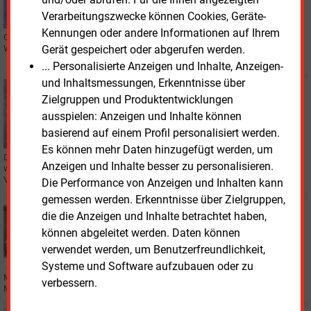
Verarbeitungszwecke können Cookies, Geräte-
Kennungen oder andere Informationen auf Ihrem
Gelsenwasser Energienetze wollen ihr Verteilnetz an das geplante
Gerät gespeichert oder abgerufen werden.
Wasserstoff-Fernleitungsnetz von Thyssengas koppeln.
... Personalisierte Anzeigen und Inhalte, Anzeigen-
und Inhaltsmessungen, Erkenntnisse über
Dienstag, 19.03.2024, 16:39
Zielgruppen und Produktentwicklungen
IT
ausspielen: Anzeigen und Inhalte können
KI-basierte Wetterdaten für Anlagenbetreiber und
basierend auf einem Profil personalisiert werden.
Energiehändler
Es können mehr Daten hinzugefügt werden, um
Der Wetterdatenanbieter Meteomatics und das IT-Unternehmen „NVIDIA“
Anzeigen und Inhalte besser zu personalisieren.
wollen der Energiewirtschaft Wettervorhersagen quasi in Echtzeit zur
Verfügung stellen.
Die Performance von Anzeigen und Inhalten kann
gemessen werden. Erkenntnisse über Zielgruppen,
Donnerstag, 14.03.2024, 16:43
die die Anzeigen und Inhalte betrachtet haben,
PERSONALIE
können abgeleitet werden. Daten können
Markus Janscheidt wird neuer Geschäftsführer in
verwendet werden, um Benutzerfreundlichkeit,
Magdeburg
Systeme und Software aufzubauen oder zu
Markus Janscheidt folgt als kaufmännischer Geschäftsführer der SWM
verbessern.
Magdeburg auf Carsten Harkner.