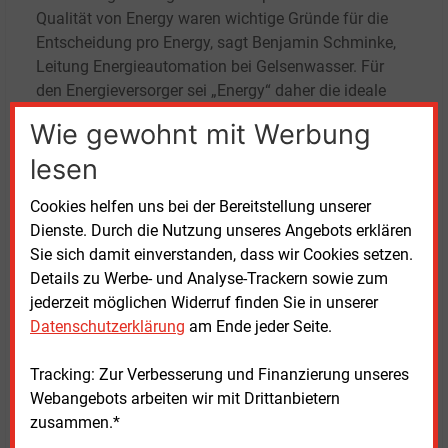
Qualität von Energy waren wichtige Gründe für die
Entscheidung pro Energy, sagt Benjamin Schminke,
Leitung Energieautomation bei Gelsenwasser. Für
den Energieversorger sei „Energy“ daher die ideale
Ergänzung für die energiewirtschaftlichen
Wie gewohnt mit Werbung
Marktrollen als wettbewerblicher
lesen
Messstellenbetreiber (wMSB) und
Energieserviceanbieter (ESA) sowie für den IoT-
Cookies helfen uns bei der Bereitstellung unserer
Messstellenbetrieb in den Bereichen Wärme und
Dienste. Durch die Nutzung unseres Angebots erklären
Wasser.
Sie sich damit einverstanden, dass wir Cookies setzen.
Details zu Werbe- und Analyse-Trackern sowie zum
Crem Solutions ist ein Anbieter von
jederzeit möglichen Widerruf finden Sie in unserer
Softwarelösungen für das kaufmännische und
Datenschutzerklärung
am Ende jeder Seite.
technische Immobilienmanagement mit Sitz in
Ratingen. Das Unternehmen gehört zur Nemetschek
Tracking: Zur Verbesserung und Finanzierung unseres
Group, einem weltweit tätigen Anbieter von
Webangebots arbeiten wir mit Drittanbietern
Softwarelösungen für die Architektur-, Bau- und
zusammen.*
Immobilienbranche mit Sitz in München.