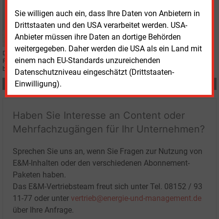
Donnerstag, 7.03.2024, 12:52
Sie willigen auch ein, dass Ihre Daten von Anbietern in
PERSONALIE
Drittstaaten und den USA verarbeitet werden. USA-
Schwäbischer Netzbetreiber holt TWL-Netzmanager
Anbieter müssen ihre Daten an dortige Behörden
weitergegeben. Daher werden die USA als ein Land mit
Der Verteilnetzbetreiber der Stadt Reutlingen, Fairnetz, hat die
einem nach EU-Standards unzureichenden
Ruhestandsnachfolge seines Geschäftsführers geregelt: Berufen ist ein
bisheriger Geschäftsführer der TWL Netze.
Datenschutzniveau eingeschätzt (Drittstaaten-
Einwilligung).
Teilen:
Haben Sie Interesse an Content oder
Mehrfachzugängen für Ihr Unternehmen?
Sprechen Sie uns an, wenn Sie Fragen zur Nutzung von
E&M-Inhalten oder den verschiedenen Abonnement-
Paketen haben.
Das E&M-Vertriebsteam freut sich unter Tel. 08152 / 93
11-77 oder unter
vertrieb@energie-und-management.de
über Ihre Anfrage.