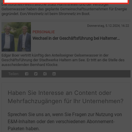
Die nordrhein-westfälische Stadt Hamminkeln und der Versorger
Gelsenwasser haben das geplante Gemeinschaftsunternehmen für Energie
gegründet. Eon/Westnetz ist beim Stromnetz im Boot.
Donnerstag, 5.12.2024, 16:22
PERSONALIE
Wechsel in der Geschäftsführung bei Halterner
Stadtwerken
Edgar Boer vertritt künftig den Anteilseigner Gelsenwasser in der
Geschäftsführung der Stadtwerke Haltern am See. Er tritt an die Stelle des
ausscheidenden Bernhard Klocke.
Teilen:
Haben Sie Interesse an Content oder
Mehrfachzugängen für Ihr Unternehmen?
Sprechen Sie uns an, wenn Sie Fragen zur Nutzung von
E&M-Inhalten oder den verschiedenen Abonnement-
Paketen haben.