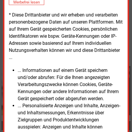
Werbefrei lesen
Stromabsatz
6,2 Mrd. kWh
+2 %
Quelle: Geschäftsbericht 2024
* Diese Drittanbieter und wir erheben und verarbeiten
personenbezogene Daten auf unseren Plattformen. Mit
auf Ihrem Gerät gespeicherten Cookies, persönlichen
Montag, 31.03.2025, 17:26 Uhr
Identifikatoren wie bspw. Geräte-Kennungen oder IP-
Georg Eble
Adressen sowie basierend auf Ihrem individuellen
© 2026 Energie & Management GmbH
Nutzungsverhalten können wir und diese Drittanbieter
...
... Informationen auf einem Gerät speichern
Georg Eble
und/oder abrufen: Für die Ihnen angezeigten
+49 (0) 8152 9311 44
g.eble@energie-und-
Verarbeitungszwecke können Cookies, Geräte-
management.de
Kennungen oder andere Informationen auf Ihrem
Gerät gespeichert oder abgerufen werden.
... Personalisierte Anzeigen und Inhalte, Anzeigen-
und Inhaltsmessungen, Erkenntnisse über
Zielgruppen und Produktentwicklungen
MEHR ZUM THEMA
ausspielen: Anzeigen und Inhalte können