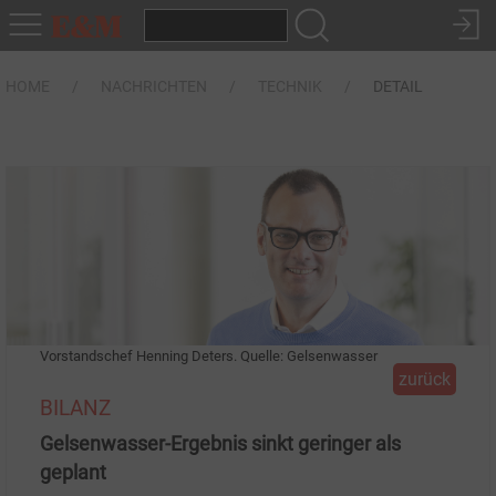
HOME
NACHRICHTEN
TECHNIK
DETAIL
Vorstandschef Henning Deters. Quelle: Gelsenwasser
zurück
BILANZ
Gelsenwasser-Ergebnis sinkt geringer als
geplant