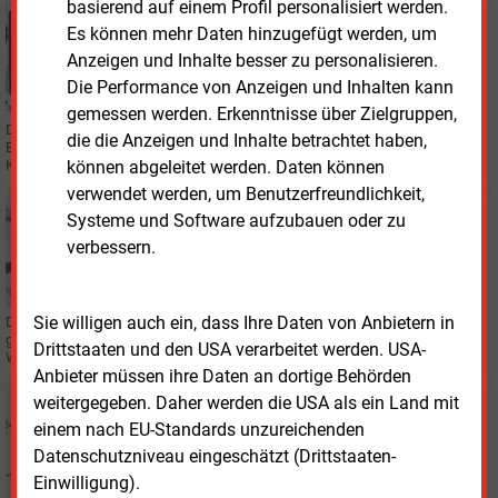
basierend auf einem Profil personalisiert werden.
Dienstag, 31.03.2026, 14:11
Es können mehr Daten hinzugefügt werden, um
BILANZ
Anzeigen und Inhalte besser zu personalisieren.
Gelsenwasser AG mit stabilem Ergebnis
Die Performance von Anzeigen und Inhalten kann
gemessen werden. Erkenntnisse über Zielgruppen,
Die Gelsenwasser AG hat im vergangenen Geschäftsjahr ein stabiles
die die Anzeigen und Inhalte betrachtet haben,
Ergebnis erwirtschaftet, unter anderem wegen des Netzgeschäftes. Der
können abgeleitet werden. Daten können
Konzern strukturiert seine Geschäftsfelder neu.
verwendet werden, um Benutzerfreundlichkeit,
Dienstag, 1.04.2025, 15:31
Systeme und Software aufzubauen oder zu
BILANZ
verbessern.
Geldregen für Gelsenwasser-Aktionäre
Sie willigen auch ein, dass Ihre Daten von Anbietern in
Der Konzernjahresüberschuss von Gelsenwasser ist, wie berichtet,
gesunken, die Gewinnabführung steigt aber. Passt trotzdem zusammen.
Drittstaaten und den USA verarbeitet werden. USA-
Was die Vorstände verdienten, wird auch ausgewiesen.
Anbieter müssen ihre Daten an dortige Behörden
weitergegeben. Daher werden die USA als ein Land mit
Freitag, 10.01.2025, 15:45
STADTWERKE
einem nach EU-Standards unzureichenden
Neugründung am Niederrhein nimmt Betrieb auf
Datenschutzniveau eingeschätzt (Drittstaaten-
Einwilligung).