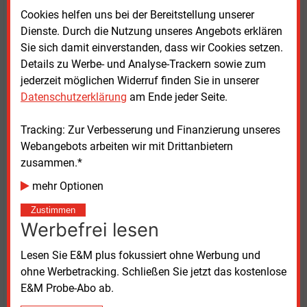
Gelsenwasser-Konzern,
2024
Cookies helfen uns bei der Bereitstellung unserer
2024
(+/-)
Dienste. Durch die Nutzung unseres Angebots erklären
2023
Sie sich damit einverstanden, dass wir Cookies setzen.
2,96 Mrd.
Details zu Werbe- und Analyse-Trackern sowie zum
Umsatz
-27 %
Euro
jederzeit möglichen Widerruf finden Sie in unserer
1,94 Mrd.
Datenschutzerklärung
am Ende jeder Seite.
davon mit Gas
-26 %
Euro
Tracking: Zur Verbesserung und Finanzierung unseres
0,53 Mrd.
davon mit Strom
-31 %
Webangebots arbeiten wir mit Drittanbietern
Euro
zusammen.*
Ebit (Betriebsergebnis)
122 Mio. Euro
-19 %
mehr Optionen
Konzernjahresüberschuss
117 Mio. Euro
-12 %
Rendite aufs gebundene
Zustimmen
6,9 %
10,2 %
Kapital (ROCE)
Werbefrei lesen
1.842
Lesen Sie E&M plus fokussiert ohne Werbung und
Beschäftigte
(7.006 in der
+98
ohne Werbetracking. Schließen Sie jetzt das kostenlose
Gruppe)
E&M Probe-Abo ab.
Gasabsatz
49 Mrd. kWh
-12 %