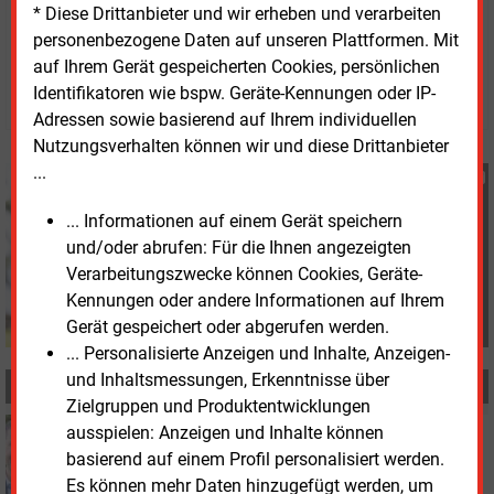
* Diese Drittanbieter und wir erheben und verarbeiten
Dienstag, 31.03.2026, 14:11 Uhr
personenbezogene Daten auf unseren Plattformen. Mit
Heidi Roider
auf Ihrem Gerät gespeicherten Cookies, persönlichen
© 2026 Energie & Management GmbH
Identifikatoren wie bspw. Geräte-Kennungen oder IP-
Adressen sowie basierend auf Ihrem individuellen
Nutzungsverhalten können wir und diese Drittanbieter
...
Heidi Roider
+49 (0) 8152 9311 28
... Informationen auf einem Gerät speichern
h.roider@energie-und-
und/oder abrufen: Für die Ihnen angezeigten
management.de
Verarbeitungszwecke können Cookies, Geräte-
Kennungen oder andere Informationen auf Ihrem
Gerät gespeichert oder abgerufen werden.
... Personalisierte Anzeigen und Inhalte, Anzeigen-
und Inhaltsmessungen, Erkenntnisse über
MEHR ZUM THEMA
Zielgruppen und Produktentwicklungen
Montag, 24.11.2025, 11:50
ausspielen: Anzeigen und Inhalte können
E&M
PERSONALIE
basierend auf einem Profil personalisiert werden.
Neue Vorständin bei Enni in Moers
Es können mehr Daten hinzugefügt werden, um