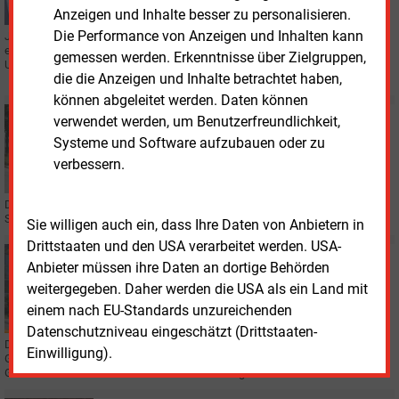
Anzeigen und Inhalte besser zu personalisieren.
Die Performance von Anzeigen und Inhalten kann
Julia Kaufmann tritt als Vorständin bei der Enni Stadt & Service Niederrhein
ein und wird zugleich Geschäftsführerin der Energietochter Enni Energie &
gemessen werden. Erkenntnisse über Zielgruppen,
Umwelt Niederrhein.
die die Anzeigen und Inhalte betrachtet haben,
können abgeleitet werden. Daten können
Donnerstag, 4.09.2025, 12:21
verwendet werden, um Benutzerfreundlichkeit,
PERSONALIE
Systeme und Software aufzubauen oder zu
Wechsel in Holzminden
verbessern.
Der Geschäftsführer der Stadtwerke Holzminden und der Weserstadtwerke-
Service hat beide Unternehmen verlassen.
Sie willigen auch ein, dass Ihre Daten von Anbietern in
Drittstaaten und den USA verarbeitet werden. USA-
Donnerstag, 28.08.2025, 13:25
Anbieter müssen ihre Daten an dortige Behörden
BETEILIGUNG
weitergegeben. Daher werden die USA als ein Land mit
Die Enni arrondiert ihr Gasnetz
einem nach EU-Standards unzureichenden
Datenschutzniveau eingeschätzt (Drittstaaten-
Die Gelsenwasser AG reicht das Eigentum am Erdgasnetz der NRW-
Einwilligung).
Gemeinde Rheurdt weiter an die Enni. Im Gegenzug erhöhen die
Gelsenkirchener den Anteil am Moerser Versorger.