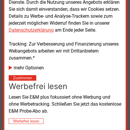
Sondervertragskunden.
Dienste. Durch die Nutzung unseres Angebots erklären
Sie sich damit einverstanden, dass wir Cookies setzen.
Der Stromabsatz des Gelsenwasser-Konzerns
Details zu Werbe- und Analyse-Trackern sowie zum
verminderte sich 2025 um 26,7
Prozent auf
jederzeit möglichen Widerruf finden Sie in unserer
4,6
Milliarden kWh. Die Minderabgabe entfiel
Datenschutzerklärung
am Ende jeder Seite.
ausschließlich auf die Zentrale Strombeschaffung
(-1,7
TWh). Im Sonderkundengeschäft des
Tracking: Zur Verbesserung und Finanzierung unseres
klassischen Vertriebs konnte das Unternehmen einen
Webangebots arbeiten wir mit Drittanbietern
Anstieg von 11,9
Prozent verzeichnen.
zusammen.*
mehr Optionen
Mit der Gemeindewerke Wachtendonk GmbH wurde
am 15.
Juli 2025 ein Pachtvertrag über das
Zustimmen
Werbefrei lesen
Gasversorgungsnetz in Wachtendonk abgeschlossen;
seit Jahresbeginn 2026 führt die Gelsenwasser
Lesen Sie E&M plus fokussiert ohne Werbung und
Energienetze GmbH (GWN) dort den Netzbetrieb
ohne Werbetracking. Schließen Sie jetzt das kostenlose
durch. Im Januar übernahm GWN außerdem den
E&M Probe-Abo ab.
Gasnetzbetrieb in Castrop-Rauxel. Das Netz wird von
der Stadtwerke Castrop-Rauxel GmbH gepachtet.
Werbefrei lesen